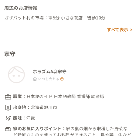
周辺のお店情報
ガザバット村の市場：車5分 小さな商店：徒歩10分
すべて表示
家守
ホラズムA邸家守
いつも会える
職業：
日本語ガイド 日本語教師 看護師 助産師
出身地：
北海道旭川市
趣味：
洋裁
家のお気に入りポイント：
家の裏の畑から収穫した野菜な
ど新鮮なものを使ってお料理ができること、鳥や鶏、牛など