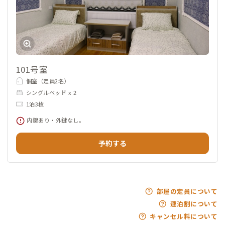
101号室
個室（定員2名）
シングルベッド x 2
1泊3枚
内鍵あり・外鍵なし。
予約する
部屋の定員について
連泊割について
キャンセル料について