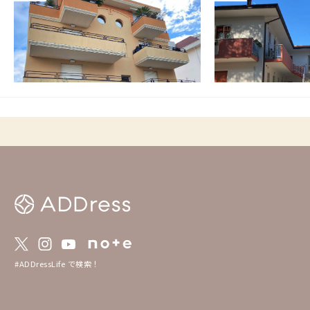
イタリア
その他
イタリア
その他
【ビーチまで徒歩5分】アドリア海に面した
【ビーチまで徒歩15
リゾート地にある家
活が満喫できる家
この家からの距離 3834km
この家からの距離 3834k
#ADDressLife で検索！