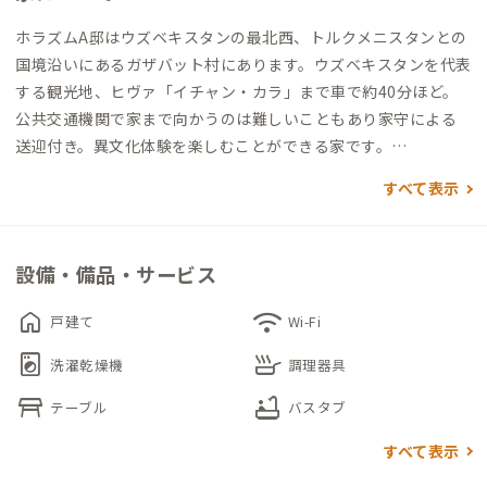
ホラズムA邸はウズベキスタンの最北西、トルクメニスタンとの
国境沿いにあるガザバット村にあります。ウズベキスタンを代表
する観光地、ヒヴァ「イチャン・カラ」まで車で約40分ほど。
公共交通機関で家まで向かうのは難しいこともあり家守による
送迎付き。異文化体験を楽しむことができる家です。
すべて表示
オプションでパン作り体験、ウズベキスタン料理作り体験、牛
の乳搾り体験、命の授業（鶏や羊の解体ワークショップ）、9月
から10月限定で綿摘み体験などができます。
設備・備品・サービス
ウズベキスタンで、ウズベキスタンの人々と交流しながら、生活
や文化に触れたいという方におすすめです。
home
wifi
戸建て
Wi-Fi
ヒヴァのあるホラズム州にたった1人在住する日本人家守が滞在
local_laundry_service
skillet
をサポートしてくれます。
洗濯乾燥機
調理器具
table_restaurant
bathtub
テーブル
バスタブ
すべて表示