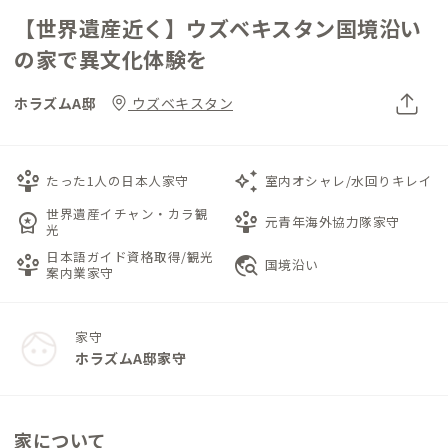
【世界遺産近く】ウズベキスタン国境沿い
の家で異文化体験を
ホラズムA邸
ウズベキスタン
person_play
auto_awesome
たった1人の日本人家守
室内オシャレ/水回りキレイ
世界遺産イチャン・カラ観
workspace_premium
person_play
元青年海外協力隊家守
光
日本語ガイド資格取得/観光
person_play
travel_explore
国境沿い
案内業家守
家守
ホラズムA邸家守
家について