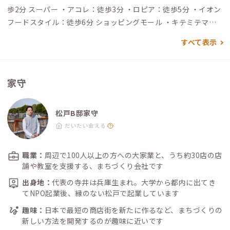
歩2分 スーパー ・アコレ：徒歩3分 ・ロピア：徒歩5分 ・イオン
フードスタイル：徒歩6分 ショッピングモール ・キテミテマツ
ド：徒歩7分 飲食店 ・Brunch Cafe UALLEY ：徒歩10秒（オー
すべて表示
ストラリアスタイル古民家ブランチカフェ） ・MAHAMERU CO
FFEE：徒歩1分（インドネシア農園直営のカフェ） ・オールド
フィガロピープルズ&ビバップ・ベーグル：徒歩2分（超裏通り
家守
の狭小ベーグル店） ・Beer OWLE松戸店：徒歩2分（海外クラ
フトビールの専門酒店／角打ち） ・クシクモ：徒歩3分（バー形
態のジビエ串焼き店） ・おりはら：徒歩3分（地元人気リストラ
松戸B邸家守
ンテオーナーによるガストロノミー） ・松戸たかしま：徒歩3分
だいたい会える
（名店出身の料理人による京懐石） ・魔乃巣：徒歩4分（松戸地
元で愛される玄人好みのカレーつけ麺店） ・麺処 三虎：徒歩6
職業：
周辺で100人以上の方への大家業と、うち約30店の店
分（イタリアンのオーナーが昼間だけ営業する松戸のラーメン
舗や教室を支援する、まちづくり会社です
新鋭店） ・とみ田：徒歩10分（映画化までされている、つけ麺
出身地：
代表の寺井は兵庫生まれ。大学から都内に出てき
ランキング全国NO.1店舗） ・兎に角：徒歩10分（つけ麺と油そ
てNPO起業後、縁のない松戸で起業しています
ばの2枚看板でとみ田にも匹敵する名店） その他 ・松戸shareB
趣味：
日本で最短の商店街を新たに作るなど、まちづくりの
ASE：徒歩5分（シェアリビング・ワークスペース） ・ふれあい
新しい方法を開発するのが趣味に近いです
松戸川：徒歩8分（河川敷公園） ・戸定邸：徒歩15分（観光名