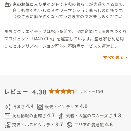
家のお気に入りポイント：
昭和の暮らしが実感できる家で、
所）
良くも悪くもいわゆるタワーマンション暮らしの対極です。
今後さらに癖が強くなっていきますのでお楽しみください
まちづクリエイティブは松戸駅前で、民間企業によるまちづくり
プロジェクト「MAD City」を運営しています。空き家を利活用
したセルフリノベーション可能な不動産サービスを運営し、延
べ600人以上のクリエイティブ層を松戸市に誘致してきました。
すべて表示
また集まった方々とともに、商店街の組成や、クラフトビール
のブルワリー・カフェ・3Dプリンタスタジオ・工務店・陶磁器
生産など、さまざまな地域事業を行っています。近年では地元自
治体の松戸市に関わる活性化の事業やイベントなども多く企画
しています。
ADDressの家守を通して、東京近郊でありながら
4.38
レビュー
レビュー13件
自然や歴史も感じられ、クリエイターの関わりで「一味違う」
松戸の魅力を会員さんに伝えられれば嬉しいです。
4.4
4.0
auto_awesome
living
清潔さ
設備・インテリア
4.7
4.8
fact_check
hail
掲載情報の正確さ
到着・入室のスムーズさ
3.7
4.6
volunteer_activism
travel_explore
交流・ホスピタリティ
エリアの満足度