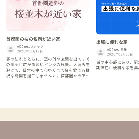
首都圏の桜の名所が近い家
出張に便利な家
ADDressスタッフ
ADDress家守
2026年03月17日
2026年05月23日
春の訪れとともに、窓の外や玄関を出てすぐ
街の中心部にあり、駅
の場所に広がる淡いピンクの風景。人混みを
期滞在に便利な家を集
避けて、日常の中で心ゆくまで桜を愛でる贅
沢な時間を過ごしませんか。首都圏からアク
セスの良い、桜並木に寄り添う暮らしを提案
します。