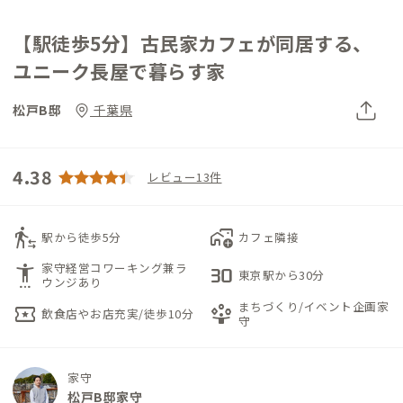
【駅徒歩5分】古民家カフェが同居する、
ユニーク長屋で暮らす家
松戸B邸
千葉県
4.38
レビュー13件
transfer_within_a_station
add_home_work
駅から徒歩5分
カフェ隣接
家守経営コワーキング兼ラ
settings_accessibility
30fps
東京駅から30分
ウンジあり
まちづくり/イベント企画家
local_activity
person_play
飲食店やお店充実/徒歩10分
守
家守
松戸B邸家守