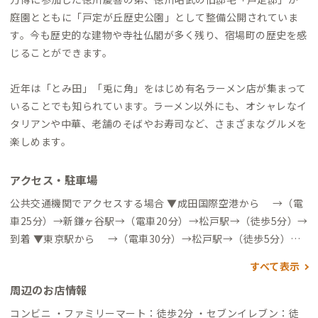
庭園とともに「戸定が丘歴史公園」として整備公開されていま
す。今も歴史的な建物や寺社仏閣が多く残り、宿場町の歴史を感
じることができます。
近年は「とみ田」「兎に角」をはじめ有名ラーメン店が集まって
いることでも知られています。ラーメン以外にも、オシャレなイ
タリアンや中華、老舗のそばやお寿司など、さまざまなグルメを
楽しめます。
アクセス・駐車場
公共交通機関でアクセスする場合 ▼成田国際空港から →（電
車25分）→新鎌ヶ谷駅→（電車20分）→松戸駅→（徒歩5分）→
到着 ▼東京駅から →（電車30分）→松戸駅→（徒歩5分）→
到着 自動車でアクセスする場合 ▼成田国際空港から →（一般
すべて表示
道5分）→新空港IC→（高速道45分）→松戸IC→（一般道10分）
周辺のお店情報
→到着 ▼東京駅から →（一般道5分）→宝町IC→（高速道30
分）→松戸IC→（一般道10分）→到着
コンビニ ・ファミリーマート：徒歩2分 ・セブンイレブン：徒