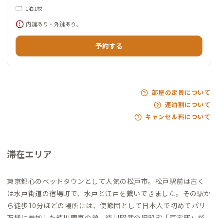
1泊1枚
内鍵あり・外鍵あり。
予約する
部屋の定員について
連泊割について
キャンセル料について
滞在エリア
東京都心のベッドタウンとして人気の松戸市。松戸駅前は古く
は水戸街道の宿場町で、水戸と江戸を繋いできました。その駅か
ら徒歩10分ほどの場所には、使節団として日本人で初めてパリ
万博に参加した徳川慶喜の弟、徳川昭武の旧邸宅「戸定邸」が