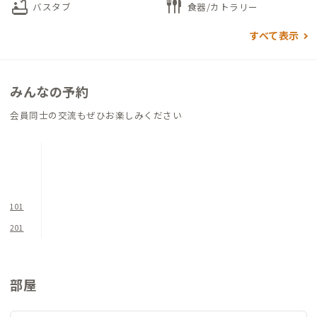
bathtub
flatware
バスタブ
食器/カトラリー
るシェアラウンジもコワーキングスペースと利用できますので
ぜひご活用ください。
すべて表示
この家は、まちづくりプロジェクト「MAD City」に関わるアー
ティストとコラボレーションし、「パンキッシュおばあちゃ
みんなの予約
ん」をテーマに内装されています。昭和レトロな雰囲気に、ちょ
会員同士の交流もぜひお楽しみください
っぴりパンクなスパイスが効いたインテリアは、まさにアーテ
ィストたちの遊び心が詰まった空間です。カーテンやラグ、壁ま
でリユース素材を使った手作りアートが並び、気に入れば購入
もできます。
どこかホッとするのに、どこか刺激的なこの部屋で、自由気まま
101
なひとときをどうぞ。
201
屋根を一つにする隣接店舗「UALLEY」は、オーストラリアンス
タイルの古民家ブランチカフェで、ヘルシーなブランチやスイー
ツが徒歩10秒で楽しめます。
部屋
近年、松戸B邸のあるエリアでは、「UALLEY」をはじめ多国籍
で多様な飲食店が増え、新たな松戸の食文化を育んでいます。