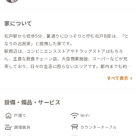
家について
松戸駅から徒歩5分、裏通りにひっそりと佇む松戸B邸は、「と
なりの古民家」と提携した家です。
駅周辺は、コンビニエンスストアやドラッグストアはもちろ
ん、主要な飲食チェーン店、大型商業施設、スーパーなどが充
実しており、日々の生活に困らないエリアです。都内までも約3
0分とアクセスも良好なため、都内への出社や会議がある方にも
すべて表示
おすすめの家です。
昭和の長屋をそのまま利用したユニークな造りが特徴で、コンパ
設備・備品・サービス
クトながらも機能的にまとまった共用スペースと、一度外に出て
から利用する離れのお風呂が懐かしさを感じさせます。
home
wifi
戸建て
Wi-Fi
この少しの不便さも、昔ながらの味わいとしてお楽しみいただ
skillet
table_restaurant
けるでしょう。
調理器具
カウンターテーブル
個室は1階と2階にそれぞれ1つずつあります。徒歩5分ほどにあ