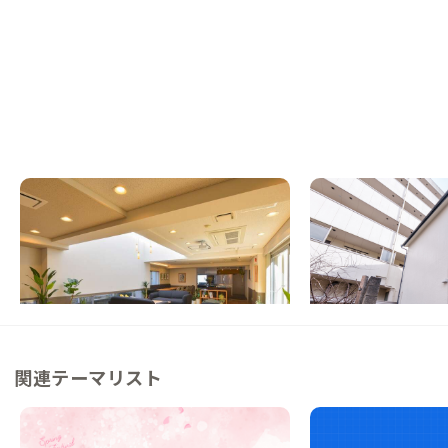
松戸A邸
金町A邸
千葉県
シェアハウス
東京都
戸建て
【複数路線/駅徒歩12分】中庭からの光が差
【まるっと貸切専用】
し込むロの字型のシェアハウス
族や仲間と暮らす家
この家からの距離 0km
この家からの距離 3km
関連テーマリスト