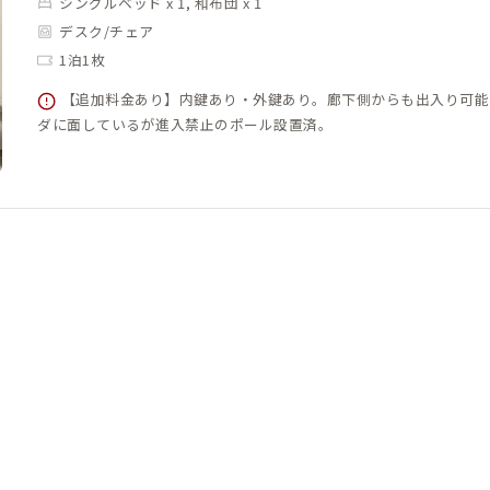
シングルベッド x 1, 和布団 x 1
デスク/チェア
1泊1枚
【追加料金あり】内鍵あり・外鍵あり。廊下側からも出入り可能
ダに面しているが進入禁止のポール設置済。