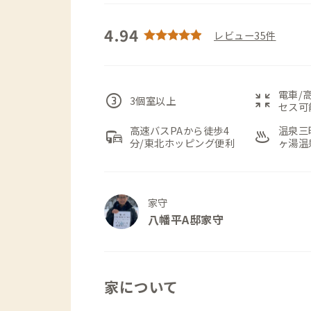
4.94
レビュー35件
電車/
counter_3
zoom_in_map
3個室以上
セス可
高速バスPAから徒歩4
温泉三
commute
onsen
分/東北ホッピング便利
ヶ湯温
家守
八幡平A邸家守
家について