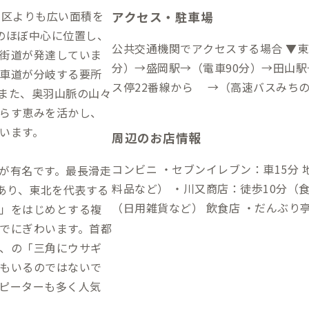
3区よりも広い面積を
アクセス・駐車場
のほぼ中心に位置し、
公共交通機関でアクセスする場合 ▼東
街道が発達していま
分）→盛岡駅→（電車90分）→田山駅
車道が分岐する要所
ス停22番線から →（高速バスみちの
また、奥羽山脈の山々
自動車でアクセスする場合 ▼岩手花巻
らす恵みを活かし、
（一般道15分）→到着 ▼岩手花巻空
います。
周辺のお店情報
駅前（→徒歩1分）→盛岡駅西口バス停
→田山PA（徒歩4分）→到着 ・冬季（11月中旬～3月下旬）は雪が降るため、
コンビニ ・セブンイレブン：車15分 地元商店 ・浅利春夫酒店：徒歩10分（食
が有名です。最長滑走
車でのアクセスの場合はスタッドレス
料品など） ・川又商店：徒歩10分（
であり、東北を代表する
また、防寒対策として、イヤーマフや
（日用雑貨など） 飲食店 ・だんぶり亭：徒歩8分 ・田山ドライブイン：徒歩1
」をはじめとする複
す。 ・アクセス方法や周辺施設に記
2分 ・まさみドライブイン：徒歩12分 温泉 ・湯瀬ふれあいセンター：車15分
でにぎわいます。首都
れたものとなります。雪が降る冬季は
（大人210円、60歳以上は100円で
、の「三角にウサギ
意ください。
もいるのではないで
ピーターも多く人気