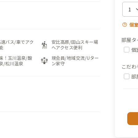
個
部屋タ
高速バス/車でアク
安比高原/田山スキー場
hiking
能
へアクセス便利
個
昧！玉川温泉/酸
現会員/地域交流/Uター
person_play
泉/松川温泉
ン家守
こだわ
部