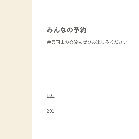
公共交通機関でお越しの方は、盛岡駅か
田山PAから徒歩4分です。隣接する秋
各地への観光やビジネスに幅広く利用で
みんなの予約
の竿燈（かんとう）まつり、仙台の七夕
を巡るホッピングにも重宝します。
会員同士の交流もぜひお楽しみください
101
201