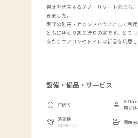
東北を代表するスノーリゾートのまち、
きました。
家守の別荘・セカンドハウスとして利用
ともにゆとりある造りの家です。とてもき
あたりエアコンやトイレは新品を用意し
共有スペースは、大きなダイニングセッ
の和室。お好きなところでお寛ぎくださ
窓付きのベランダはまるでサンルームの
設備・備品・サービス
を干すことができます。
個室は1階に1つ、2階に2つ。いずれ
ADDr
home
person
戸建て
用でき
もゆったり使えます。機能的なデスクチ
ーブなど、家守の気遣いが感じられる空
洗濯機
laundry
skillet
調理器
100円 / 回
癒されてください。