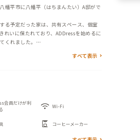
八幡平市に八幡平（はちまんたい）A邸がで
する予定だった家は、共有スペース、個室
れいに保たれており、ADDressを始めるに
てくれました。
すべて表示
トが置かれたLDKと明るい光あふれる8畳超
い。和室でのお仕事も可能です。屋根付き
よう。雪の多い冬でも気にせず、お洗濯物
も広々としており、同伴者用の和布団を敷いて
ess会員だけが利
wifi
Wi-Fi
る
ェアや姿見、冬に寒さが厳しい時用のスト
間です。仕事終わりにはぜひ満天の星空で
coffee_maker
具
コーヒーメーカー
すべて表示