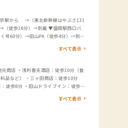
京駅から →（東北新幹線はやぶさ131
→（徒歩16分）→到着 ▼盛岡駅西口バ
く号60分）→田山PA（徒歩4分）→到着
空港から →（高速道85分）→安代IC
すべて表示
港から →（リムジンバス45分）→盛岡
22番線→（高速バスみちのく号60分）
タイヤを装着した上でお越しください。
食料品など） ・三ヶ田商店：徒歩10分
手袋、重ね着をすることがおすすめで
載のアクセス所要時間は、距離から算出さ
すべて表示
より時間がかかる恐れがあるため、ご注
入浴可、桜や紅葉も楽しめる日帰り温泉）