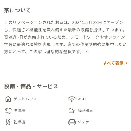
家について
このリノベーションされたお家は、2024年2月28日にオープン
し、快適さと機能性を兼ね備えた最新の設備を提供しています。
高速Wi-Fiが完備されているため、リモートワークやオンライン
学習に最適な環境を実現します。家での作業や勉強に集中したい
方にとって、この家は理想的な選択です。
すべて表示
リビングには快適なソファが設置されており、リラックスした時
間を過ごすのに最適です。キッチンには必要な調味料がそろって
いるため、自炊を楽しむことができます。長期滞在に必要なすべ
設備・備品・サービス
てが整っているため、自宅のような快適さで過ごせます。
home
wifi
ゲストハウス
Wi-Fi
この家の最大の魅力は、その立地にもあります。こんぴらさんの
laundry
skillet
参道沿いに位置しており、地元の文化や歴史を間近に感じながら
洗濯機
調理器具
生活できます。参道沿いを散策したり、地元の食材を使った料理
heat
chair
乾燥機
ソファ
を楽しんだりすることができ、日常生活が一層豊かになります。