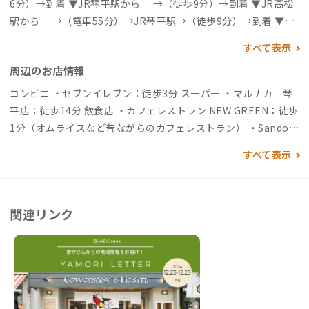
6分）→到着 ▼JR琴平駅から →（徒歩9分）→到着 ▼JR高松
駅から →（電車55分）→JR琴平駅→（徒歩9分）→到着 ▼高
松空港から →（徒歩＆電車&バス44分）→琴電琴平駅→（徒
すべて表示
歩6分）→到着 自動車でアクセスする場合 →（一般道40分）
周辺のお店情報
→到着
コンビニ ・セブンイレブン：徒歩3分 スーパー ・マルナカ 琴
平店：徒歩14分 飲食店 ・カフェレストラン NEW GREEN：徒歩
1分（オムライスなど昔ながらのカフェレストラン） ・Sando S
and. Stand：徒歩1分（サンドイッチとカフェスタンド) ・麻心
すべて表示
琴平店：徒歩1分（世界を旅してきた旅人が作る薬膳カレーが名
物） ・Cafe 森と山：徒歩2分（カレーが名物） うどん屋さん
・琴平うどん食堂 紡麦：徒歩1分（夜も空いてるうどん屋さ
関連リンク
ん） ・虎屋うどん：徒歩2分（オープンテラス席でペットと一緒
にうどんが食べられます） ・セルフうどん いわのや：徒歩6分
（うどん県香川らしいセルフうどん） 遅くまでやっているお店
・Don’t tell Mama/ドンテルママ：徒歩2分（たくさんの種類の
ウイスキーが楽しめる隠れ家Bar） ・呑象ブリューイング：徒
歩4分（おいしいクラフトビールが飲めます） ちょっとした息抜