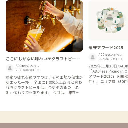
家守アワード2025
ADDressスタッフ
ここにしかない味わい🍺クラフトビール
2025年12月15日
で乾杯しよう
2025年11月30日のAD
ADDressスタッフ
2026年02月10日
「ADDress Picnic 
アワード2025」を開
移動の疲れを癒やすのは、その土地の個性が
件）、エリア賞（30件
詰まった一杯。 全国に1,000以上あると言わ
を贈呈させていただきました。
れるクラフトビールは、今やその街の「名
なさまは誠におめでと
刺」代わりでもあります。 今回は、滞在先
のみなさまはぜひこの
から電車や徒歩でふらっと立ち寄れるクラフ
を探してみてください。 https://addres
トビールパブ・醸造所近くの家を厳選しまし
ve.notion.site/2025
た。 ブルワリーに集まる地元の人たちと肩
fdd957b35d298f
を並べて飲めば、ガイドブックには載ってい
ないローカルな物語が聞けるかもしれませ
ん。この週末は、まだ見ぬ「街の味」を探し