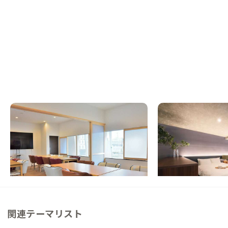
琴平B邸
琴平D邸
香川県
ホテル/旅館
香川県
ホテル/旅館
【金刀比羅宮徒歩圏・提携施設利用可】まち
【まるっと貸切専用】
の暮らしに溶け込む町家ステイ
空き店舗をリノベーシ
した高級感あるお宿
この家からの距離 0km
この家からの距離 0km
関連テーマリスト