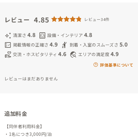
・セブンイレブンの「たことブロッコリーバジルサラダ」を食
べながらハイボールを飲むこと
＜思い＞
琴平を少しでも多くの
人に好きになってもらえたら嬉しいです。仕事したい、ゆっくり
4.85
レビュー
レビュー34件
休みたい、思い出をつくりたい、そんなみなさまのサポートが
できたらと考えています。
4.8
4.8
auto_awesome
living
清潔さ
設備・インテリア
4.9
5.0
fact_check
hail
掲載情報の正確さ
到着・入室のスムーズさ
4.6
4.9
volunteer_activism
travel_explore
交流・ホスピタリティ
エリアの満足度
評価基準について
レビューはまだありません
追加料金
【同伴者利用料金】
・1名につき3,000円/泊