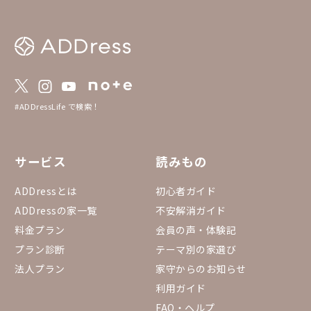
に出かけませんか？ 🔍参考URL https://bee
r-cruise.net/beer/BreweryList.html
#ADDressLife で検索！
サービス
読みもの
ADDressとは
初心者ガイド
ADDressの家一覧
不安解消ガイド
料金プラン
会員の声・体験記
プラン診断
テーマ別の家選び
法人プラン
家守からのお知らせ
利用ガイド
FAQ・ヘルプ