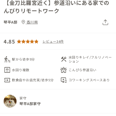
【金刀比羅宮近く】参道沿いにある家での
んびりリモートワーク
琴平A邸
香川県
4.85
レビュー34件
水回りキレイ/フルリノベー
transfer_within_a_station
construction
駅から徒歩9分
ション
bathroom
temple_buddhist
水回り複数
こんぴら参道沿い
local_activity
important_devices
飲食店やお店充実/徒歩5分
コワーキングスペースあり
家守
琴平A邸家守