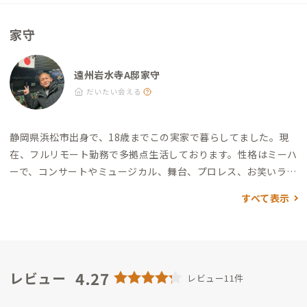
がせ：徒歩15分（ボリューム満点な定食屋さん） ・プティデリ
ス：徒歩15分（フランス人パティシエが作るスイーツ店） ・五
家守
味八珍：徒歩20分（浜松餃子をメインとしたローカル中国料理
チェーン） ・シェくぼた：車10分（元フレンチシェフの家守の
親類が営む丼屋さん、デザートが充実） ・炭焼きレストランさ
遠州岩水寺A邸家守
わやか：車12分（げんこつハンバーグが全国的に有名） その他
だいたい会える
・酵素風呂 OLUOLU：車5分（ハワイアンテイストのリラクゼー
ション施設） ・サウナ天竜：車15分（阿多古川沿いにあるテン
静岡県浜松市出身で、18歳までこの実家で暮らしてました。
現
トサウナ） ・カネタ太田園：車20分（家守のいとこが経営する
在、フルリモート勤務で多拠点生活しております。
性格はミーハ
お茶屋さん、お茶摘み体験も可能）
ーで、コンサートやミュージカル、舞台、プロレス、お笑いライ
ブを見るのが好きです。
このプロフィール写真は、清水ミチコさ
すべて表示
んの武道館ライブで撮りました。
サイクリングやジョギング、テ
ニスなど、体を動かすことが好きですが、
意外にも、作業中、無
心になれる編み物も好きです。
若い頃は、アジアを中心にバック
パッカーしたり、アメリカでホームステイしてました。
訪問先
で、現地の方々にいろいろと親切にしてもらったので、地元の仲
4.27
レビュー
レビュー11件
間や親類と
一緒に、ADDress利用者へ恩返しできたらうれしい