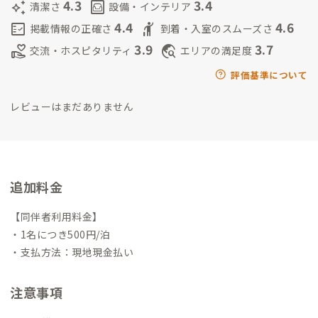
です。
4.3
3.4
auto_awesome
living
清潔さ
設備・インテリア
4.4
4.6
fact_check
hail
掲載情報の正確さ
到着・入室のスムーズさ
3.9
3.7
volunteer_activism
travel_explore
交流・ホスピタリティ
エリアの満足度
評価基準について
レビューはまだありません
追加料金
【同伴者利用料金】
・1名につき500円/泊
・支払方法：現地現金払い
注意事項