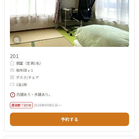
201
個室（定員1名）
和布団 x 1
デスク/チェア
1泊1枚
内鍵あり・外鍵あり。
連泊割
7泊5枚
2024年09月01日 ～
予約する