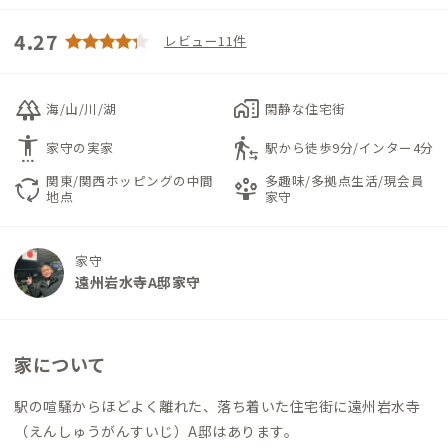
4.27
レビュー11件
forest
home_work
海/山/川/湖
閑静な住宅街
settings_accessibility
transfer_within_a_station
家守の実家
駅から徒歩9分/インター4分
関東/関西ホッピングの中間
多趣味/多拠点生活/現会員
cycle
person_play
地点
家守
家守
遠州岩水寺A邸家守
家について
駅の喧騒からほどよく離れた、落ち着いた住宅街に遠州岩水寺
（えんしゅうがんすいじ）A邸はあります。