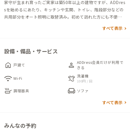
家守が生まれ育ったご実家は築50年以上の建物ですが、ADDres
sを始めるにあたり、キッチンや玄関、トイレ、階段部分などの
共用部分をオート照明に取替済み。初めて訪れた方にも不便の
ないよう配慮されています。
すべて表示
美しく整備されている広々とした駐車スペースでは、BBQを楽
しむこともできるそう。家守の趣味でもあるロードバイクが保管
されている倉庫は、自転車で訪れる方用の駐輪スペースとして
設備・備品・サービス
も。自然を満喫しながらサイクリングやジョギングを楽しみた
い人におすすめの家です。
ADDress会員だけが利用で
home
person
戸建て
きる
2階には2つの個室。どちらもほっと寛げる、陽当たりのよい和
洗濯機
wifi
laundry
Wi-Fi
100円 / 回
室です。こちらもADDressのために壁紙と畳を張替済み、デス
skillet
chair
クとチェア回りにはマットを敷きました。畳の上でも気兼ねな
調理器具
ソファ
くチェアを使えるように、快適な個室になるように、と自らも
すべて表示
会員として数々のADDressの家を訪れている家守ならではの気
遣いが見られる空間です。
みんなの予約
関東、関西のちょうど真ん中にある遠州岩水寺A邸は、電車と車