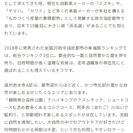
として栄えてきた地。現在も自動車メーカーの「スズキ」や、
「ヤマハ」「カワイ」など多くの楽器メーカーが本社を構える
「ものづくり産業の集積都市」として発展する政令指定都市で
あり、日本で10番目に大きい湖「浜名湖」があることでも知ら
れています。
2018年に発表された全国20政令指定都市の幸福度ランキングで
は、総合ランキング1位に。都会的な一面と自然豊かな面を併せ
持ち、日照時間が長く温暖な気候は、定年退職後の移住先にと
選ばれることも増えているそうです。
遠州岩水寺A邸は、都市部からほど近く、かつ市北部の豊かな自
然が楽しめるぜいたくなエリアにあります。
「静岡県立森林公園」でハイキングやアスレチック、ショートコ
ースも含め数多くあるゴルフコース、阿多古（あたご）川沿いで
鮎釣り、と年齢問わず楽しめるスポットが点在しています。気軽
に自然を満喫したい、大自然の中でのアウトドアが好きだけど
何時間もかかる移動は大変、という方も利用しやすいロケーシ