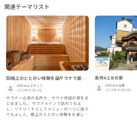
関連テーマリスト
条件AとBの家
🧖極上のととのい体験を🤗サウナで疲れ
を吹き飛ばせる家10選
ADDress会員
ADDressスタッフ
2024年10月06日
2025年05月14日
サウナー必見の名所や、サウナ併設の家をま
とめました。 サウナメインで訪れてもよ
し、リトリートとしてメニューの一つに加え
てもよしと、極上のととのい体験をお楽しみ
ください✌