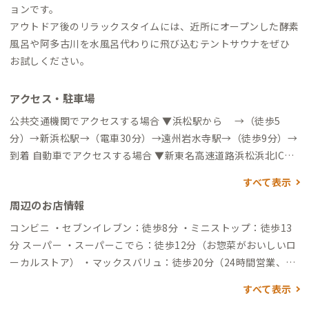
ョンです。
アウトドア後のリラックスタイムには、近所にオープンした酵素
風呂や阿多古川を水風呂代わりに飛び込むテントサウナをぜひ
お試しください。
アクセス・駐車場
公共交通機関でアクセスする場合 ▼浜松駅から →（徒歩5
分）→新浜松駅→（電車30分）→遠州岩水寺駅→（徒歩9分）→
到着 自動車でアクセスする場合 ▼新東名高速道路浜松浜北ICか
ら →（一般道4分）→到着
すべて表示
周辺のお店情報
コンビニ ・セブンイレブン：徒歩8分 ・ミニストップ：徒歩13
分 スーパー ・スーパーこでら：徒歩12分（お惣菜がおいしいロ
ーカルストア） ・マックスバリュ：徒歩20分（24時間営業、な
んでも揃います） 飲食店 ・僕家のらーめん おえかき：徒歩15分
すべて表示
（ふわふわスープのラーメンが食べられます） ・お食事の店 な