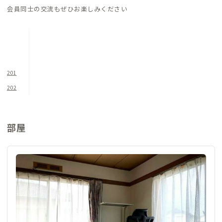
いずれの移動もしやすく、ホッピングの中継地点としても重宝
会員同士の交流もぜひお楽しみください
します。ご実家に帰ったように気楽にリラックスして過ごした
ら、また元気にお出かけください。
201
202
部屋