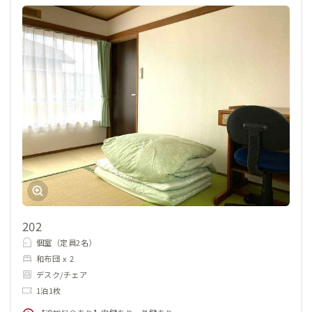
202
個室（定員2名）
和布団 x 2
デスク/チェア
1泊1枚