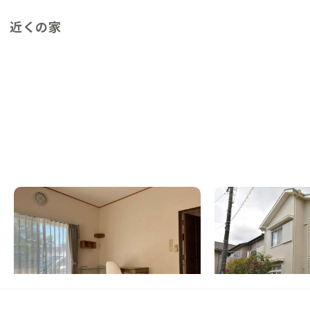
近くの家
磐田A邸
豊橋A邸
静岡県
戸建て
愛知県
シェアハウス
【スポーツのまち】アート・海・川・山！盛
【関東と関西の中間地
りだくさん、猫も待つ家
歴史感じる三河エリア
この家からの距離 16km
この家からの距離 36km