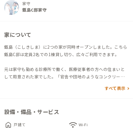
家守
甑島C邸家守
家について
甑島（こしきしま）に2つの家が同時オープンしました。こちら
甑島C邸は定員2名での1棟貸し切り、広々ご利用できます。
元は家守も勤める診療所で働く、医療従事者の方への住まいと
して用意された家でした。「官舎や団地のようなコンクリート
のシンプルな家ではちょっと味気ない」「せっかく離島まで来
すべて表示
て働いてくれるのだから、島らしい家に住んでもらいたい」と
改築をされたとのこと。住まいだからもちろん便利に清潔に、
島の雰囲気や歴史も感じてほしい、という家守の思いは、その
設備・備品・サービス
造りや設備、インテリア1つ1つからもきっと感じられることと
思います。
home
wifi
戸建て
Wi-Fi