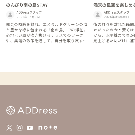
満天の星空を楽しめ
のんびり南の島STAY
ADDressスタッフ
ADDressスタッフ
2026年08月06日
2026年03月06日
街の灯りを離れた瞬間
都会の喧騒を離れ、エメラルドグリーンの海
かだったのかと驚くは
と豊かな緑に包まれる「南の島」での滞在。
から、水平線まで星が
心地よい風が吹き抜けるテラスでのワーク
見上げるためだけに旅
や、集落の散策を通して、自分を取り戻す贅
おきの拠点を集めまし
沢な時間を過ごしてみませんか。