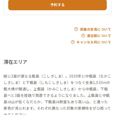
予約する
部屋の定員について
連泊割について
キャンセル料について
滞在エリア
縦に3島が連なる甑島（こしきしま）。2020年に中甑島（なかこ
しきしま）と下甑島（しもこしきしま）をつなぐ全長1,533mの
甑大橋が開通し、上甑島（かみこしきしま）から中甑島、下甑
島へと3島を陸路で周遊できるようになりました。上甑島と中甑
島は山が低くなだらか、下甑島は断崖もあり高い山、と違った
景色が見られます。それぞれ異なった印象の景勝地をぜひ周って
みてください。