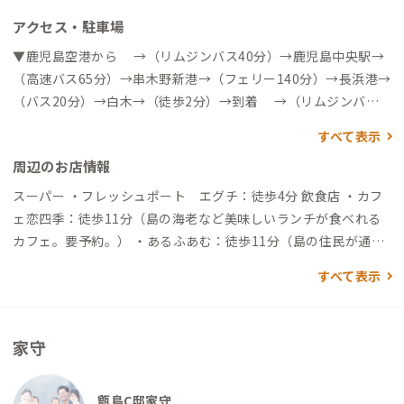
アクセス・駐車場
▼鹿児島空港から →（リムジンバス40分）→鹿児島中央駅→
（高速バス65分）→串木野新港→（フェリー140分）→長浜港→
（バス20分）→白木→（徒歩2分）→到着 →（リムジンバス4
0分）→鹿児島中央駅→（新幹線10分）→川内駅→（シャトルバ
すべて表示
ス25分）→川内港→（高速船70分）→長浜港→（バス20分）→
周辺のお店情報
白木→（徒歩2分）→到着 ▼福岡駅から →（新幹線90分）→川
内駅→（シャトルバス25分）→川内港→（高速船70分）→長浜
スーパー ・フレッシュポート エグチ：徒歩4分 飲食店 ・カフ
港→（バス20分）→白木→（徒歩2分）→到着 ※鹿児島空港周
ェ恋四季：徒歩11分（島の海老など美味しいランチが食べれる
辺、甑島島内にレンタカー会社が各社あります。お車での移動を
カフェ。要予約。） ・あるふあむ：徒歩11分（島の住民が通う
検討されている方は参考にしてください
カフェ） ・テウチ1600：徒歩1分（絶品焼鳥が食べられる居酒
すべて表示
屋。要予約。） ・かわんぐい 食堂＆カフェ：徒歩10分（島の魚
や鳥刺しが食べられるランチ＆居酒屋。要予約。） ・焼肉 吉兵
衛：徒歩6分（地元の夫婦が営む美味しい焼肉店。要予約。） コ
家守
インランドリー ・コインランドリー太陽館：車15分
甑島C邸家守