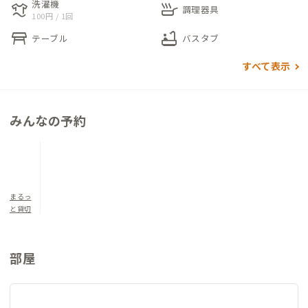
洗濯機
laundry
skillet
どこも広々とした室内は、キッチンももちろん広々、作業スペ
調理器具
100円 / 1回
ースもたっぷりあります。最寄りのスーパーまで徒歩4分ですの
table_restaurant
bathtub
テーブル
バスタブ
で、ぜひ新鮮な魚介類を手に入れ、ぞんぶんに腕をふるってくだ
さい。
すべて表示
浴室には内側から開放できる扉があり、海から帰ってそのままお
風呂へ、というわんぱくも可能です。さえぎるもののない海と砂
浜までは徒歩1分。子供の頃に戻ったような、夏休みみたいな自
みんなの予約
由気ままな時間が過ごせます。
こちらの寝具は和布団。畳と障子、古民家ゆえの梁と、昔ながら
の家ながらどこか洗練された空間で、とろけるようにお休みくだ
さい。
まるっ
と貸切
すっきり目覚めた朝は砂浜をお散歩、海を見ながらワーケーシ
ョン、日が暮れていく海を何もしないで眺める、海とぜいたくに
部屋
過ごしてほしい甑島C邸です。