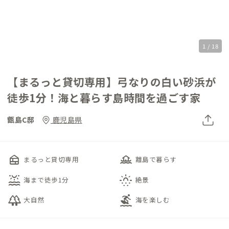
1 / 18
【まるっと貸切専用】弓なりの白い砂浜が
徒歩1分！海と暮らす島時間を過ごす家
甑島C邸
鹿児島県
nest_multi_room
houseboat
まるっと貸切専用
離島で暮らす
water_lux
sunny_snowing
海まで徒歩1分
絶景
forest
surfing
大自然
海を楽しむ