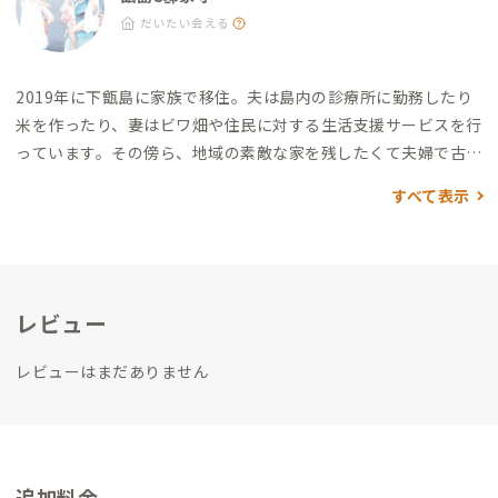
だいたい会える
2019年に下甑島に家族で移住。夫は島内の診療所に勤務したり
米を作ったり、妻はビワ畑や住民に対する生活支援サービスを行
っています。その傍ら、地域の素敵な家を残したくて夫婦で古民
家を運営しています。元気な四姉妹とともに、島の大自然と人の
すべて表示
温かさに育んでもらっています。この下甑島の良さを多くの方に
味わっていただきたいです。
また島内には大人にも子供にも学び
チャレンジできるフィールドがたくさんあります。一方で、人口
が少ない分、そのフィールドを上手に使い切るノウハウを持っ
レビュー
た『○○が得意/好きな人』が少ないとも感じます。
ADDressを
通じて、『○○が得意/好きな人』との繋がりから地域にそうい
レビューはまだありません
った『○○』を落とし込めたら嬉しいな～という思いで興味を
持ちました。
もちろんこちらから強要することはありません
が、ご興味がある方がいらっしゃれば滞在中にいろいろとお話
しできれば嬉しいです。
追加料金