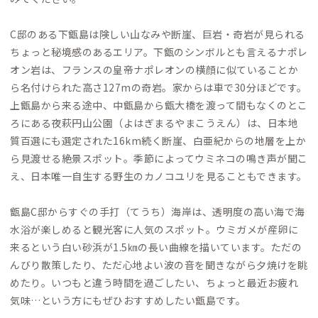
C邸のある下甑島は険しい山なみや断崖、巨岩・奇岩が見られる
ちょっと秘境感のあるエリア。下甑のシンボルとも言えるナポレ
オン岩は、フランスの皇帝ナポレオンの横顔に似ていることか
ら名付けられた高さ127mの奇岩。家からは車で30分ほどです。
上甑島から来る途中、中甑島から甑大橋を渡って間もなくのとこ
ろにある夜萩円山公園（よはぎまるやまこうえん）は、日本地
質百選にも選定された16km続く断崖、白亜紀からの地層を上か
ら見渡せる絶景スポット。季節によってウミネコの鳴き声が聞こ
え、日本唯一自生する野生のカノコユリを見ることもできます。
甑島C邸からすぐの手打（てうち）海岸は、透明度の高い海で海
水浴が楽しめると観光客に人気のスポット。ウミガメが産卵に
来るという白い砂浜が1.5㎞の長い曲線を描いています。ただの
んびり散策したり、ただ心地よい波の音を聞きながら夕焼けを眺
めたり。いつもと違う時間を過ごしたい、ちょっと最近お疲れ
気味…という方にもぜひおすすめしたい甑島です。