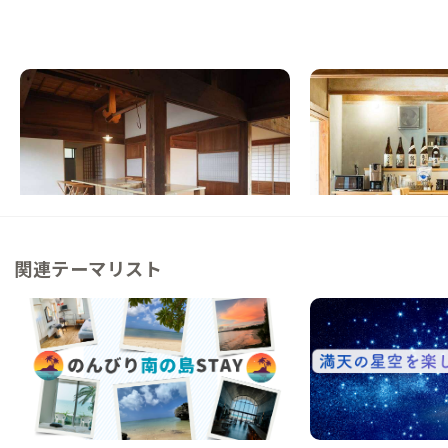
甑島B邸
甑島A邸
鹿児島県
戸建て
鹿児島県
ゲストハウス
【まるっと貸切専用】島の歴史と生きるリノ
【海岸線まで徒歩20秒
ベ古民家で離島暮らしを体験
離島、甑島の日常を感
この家からの距離 0km
この家からの距離 30km
関連テーマリスト