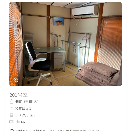
201号室
個室（定員1名）
和布団 x 1
デスク/チェア
1泊1枚
内鍵あり・外鍵あり。コンパクトなお部屋です（6.3㎡）。