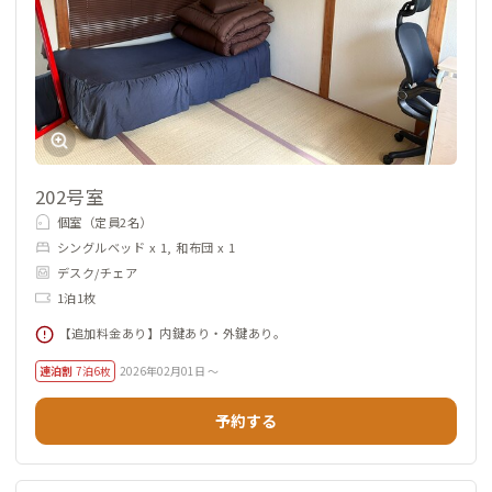
202号室
個室（定員2名）
シングルベッド x 1, 和布団 x 1
デスク/チェア
1泊1枚
【追加料金あり】内鍵あり・外鍵あり。
連泊割
7泊6枚
2026年02月01日 ～
予約する