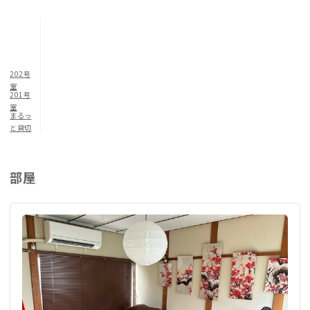
202号
室
201号
室
まるっ
と貸切
部屋