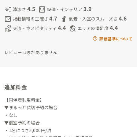
4.5
3.9
auto_awesome
living
清潔さ
設備・インテリア
4.7
4.6
fact_check
hail
掲載情報の正確さ
到着・入室のスムーズさ
4.4
4.4
volunteer_activism
travel_explore
交流・ホスピタリティ
エリアの満足度
評価基準について
レビューはまだありません
追加料金
【同伴者利用料金】
▼まるっと貸切予約の場合
・なし
▼個室予約の場合
・1名につき2,000円/泊