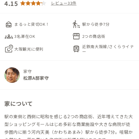
4.15
レビュー33件
nest_multi_room
transfer_within_a_station
まるっと貸切OK！
駅から徒歩7分
groups_3
storefront
3名滞在OK
2つの商店街
近鉄南大阪線/さくらライナ
local_see
train
大阪観光に便利
ー
家守
松原A邸家守
家について
駅の東側と西側に昭和を感じる2つの商店街、近年増えてきた大
型ショッピングモールはじめ多彩な商業施設や大きな病院が徒
歩圏内に揃う河内天美（かわちあまみ）駅から徒歩7分。喧騒か