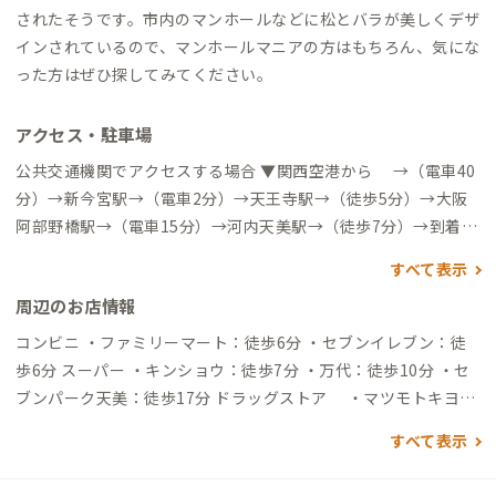
されたそうです。市内のマンホールなどに松とバラが美しくデザ
インされているので、マンホールマニアの方はもちろん、気にな
った方はぜひ探してみてください。
アクセス・駐車場
公共交通機関でアクセスする場合 ▼関西空港から →（電車40
分）→新今宮駅→（電車2分）→天王寺駅→（徒歩5分）→大阪
阿部野橋駅→（電車15分）→河内天美駅→（徒歩7分）→到着
▼新大阪駅から →（電車21分）→天王寺駅→（徒歩3分）→
すべて表示
大阪阿部野橋駅→（電車12分）→河内天美駅→（徒歩7分）→到
周辺のお店情報
着 自動車でアクセスする場合 ▼関西空港から →（高速道40
分）→天美IC→（一般道10分）→到着 ▼新大阪駅から →（高
コンビニ ・ファミリーマート：徒歩6分 ・セブンイレブン：徒
速道20分）→駒川出口→（一般道15分）→到着
歩6分 スーパー ・キンショウ：徒歩7分 ・万代：徒歩10分 ・セ
ブンパーク天美：徒歩17分 ドラッグストア ・マツモトキヨ
シ：徒歩8分 映画館 ・TOHOシネマズ：徒歩17分
すべて表示