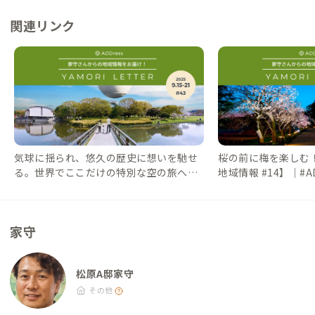
関連リンク
気球に揺られ、悠久の歴史に想いを馳せ
桜の前に梅を楽しむ
る。世界でここだけの特別な空の旅へ
地域情報 #14】｜#AD
【家守さんからの地域情報 #43】｜#AD
スライフ）
DressLife（アドレスライフ）
家守
松原A邸家守
その他