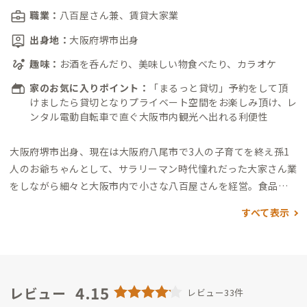
職業：
八百屋さん兼、賃貸大家業
出身地：
大阪府堺市出身
趣味：
お酒を呑んだり、美味しい物食べたり、カラオケ
家のお気に入りポイント：
「まるっと貸切」予約をして頂
けましたら貸切となりプライベート空間をお楽しみ頂け、レ
ンタル電動自転車で直ぐ大阪市内観光へ出れる利便性
大阪府堺市出身、現在は大阪府八尾市で3人の子育てを終え孫1
人のお爺ちゃんとして、
サラリーマン時代憧れだった大家さん業
をしながら細々と大阪市内で小さな八百屋さんを経営。
食品ロ
スをなくすため、傷物、訳ありの果物を中心に和歌山県橋本市
すべて表示
の農家さん直送のお野菜を販売。
ぜひ遊びに来てみてくださ
い。
4.15
レビュー
レビュー33件