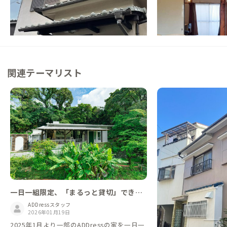
静けさと温もりが交わる、町なかの隠れ家
【新大阪駅から50分
1組限定の家
この家からの距離 1km
この家からの距離 7km
関連テーマリスト
一日一組限定、「まるっと貸切」できる
家
ADDressスタッフ
2026年01月19日
2025年1月より一部のADDressの家を一日一