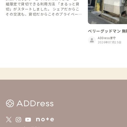
組限定で貸切できる利用方法 「まるっと貸
切」がスタートしました。 シェアだからこ
その交流も、貸切だからこそのプライベート
な時間も。 旅や暮らしのスタイルに合わせ
て、自由に選べるようになります。 一人で
利用して他の会員さんたちとの偶然の出会い
ベリーグッドマン 
や交流を楽しむもよし、貸切利用で仲間や家
ADDress家守
族と気兼ねなくゆったりと地域を楽しむもよ
2026年07月15日
し、シーンや気分に合った多様なADDress Li
feをこれからも楽しんでいただけたら嬉し
いです。 ▼予約方法 「まるっと貸切」は通
常の予約方法とは異なります。 以下の説明
を必ずご確認の上、ご予約をお願いします。
https://addresslove.notion.site/ADDress-1
65aa4b4702b8018b268ce03614a8488 ▼予
約状況カレンダー まるっと貸切 24週先まで
のまるっと貸切全物件の空き状況が一覧にな
っています。 https://docs.google.com/spr
eadsheets/d/1gGpN9uErfP84T7ov6CWaMa
0RYGr7Ovh7BGP3fQTi3bY/edit?gid=15557
53432#gid=1555753432