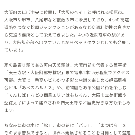
大阪府のほぼ中央に位置し「大阪のへそ」と呼ばれる松原市。
大阪市や堺市、八尾市など複数の市に隣接しており、4つの高速
道路をつなぐ松原ジャンクションがあるなど交通利便性の良さか
ら交通の要所として栄えてきました。4つの近鉄電車の駅があ
り、大阪都心部へ出やすいことからベッドタウンとしても発展し
ています。
家の最寄り駅である河内天美駅は、大阪南部を代表する繁華街
「天王寺駅・大阪阿部野橋駅」まで電車1本15分程度でアクセス
可能。大阪で一番高いビルかつ多彩な店舗を楽しめる超高層複
合ビル「あべのハルカス」や、動物園もある公園と街を楽しむ
「てんしば」などの商業エリアはもちろん、大阪市立美術館や
聖徳太子によって建立された四天王寺など歴史好きな方も楽しめ
ます。
ちなみに市の木は「松」、市の花は「バラ」。「まつばら」を
そのまま普及できると、世界へ発展させることを目標として選定