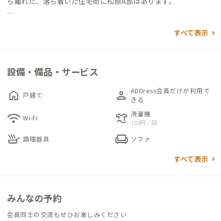
ら離れた、落ち着いた住宅街に松原A邸はあります。
街並みと同じく、どこか昭和レトロ感じる家でぜひのんびり寛
すべて表示
いでください。
個室は和室が2つ。6畳が1室と4畳弱のコンパクトな1室。姿見や
壁を彩るインテリアの赤が、モダンな雰囲気を演出しています。
設備・備品・サービス
機能的なチェアも用意されています。まるっと貸切での利用も可
能です。
ADDress会員だけが利用で
home
person
戸建て
きる
徒歩10分圏内に多数の飲食店や駅周辺の充実した利便施設が揃
洗濯機
wifi
laundry
Wi-Fi
100円 / 回
い、昔ながらの温かみと活気が共存するエリア。どこか懐かしい
skillet
chair
街並みを少し歩くと、近鉄南大阪線が走る線路があります。タイ
調理器具
ソファ
ミングが良ければ、桜の名所吉野をモチーフにしたさくら色の
すべて表示
「さくらライナー」を見ることができます。鉄道好きの方にもお
すすめの松原A邸です。
みんなの予約
会員同士の交流もぜひお楽しみください