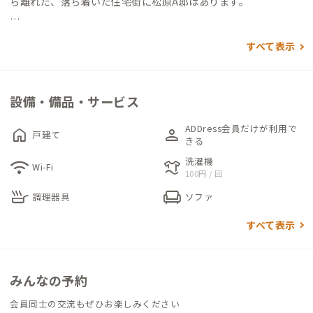
ら離れた、落ち着いた住宅街に松原A邸はあります。
街並みと同じく、どこか昭和レトロ感じる家でぜひのんびり寛
すべて表示
いでください。
個室は和室が2つ。6畳が1室と4畳弱のコンパクトな1室。姿見や
壁を彩るインテリアの赤が、モダンな雰囲気を演出しています。
設備・備品・サービス
機能的なチェアも用意されています。まるっと貸切での利用も可
能です。
ADDress会員だけが利用で
home
person
戸建て
きる
徒歩10分圏内に多数の飲食店や駅周辺の充実した利便施設が揃
洗濯機
wifi
laundry
Wi-Fi
100円 / 回
い、昔ながらの温かみと活気が共存するエリア。どこか懐かしい
skillet
chair
街並みを少し歩くと、近鉄南大阪線が走る線路があります。タイ
調理器具
ソファ
ミングが良ければ、桜の名所吉野をモチーフにしたさくら色の
すべて表示
「さくらライナー」を見ることができます。鉄道好きの方にもお
すすめの松原A邸です。
みんなの予約
会員同士の交流もぜひお楽しみください