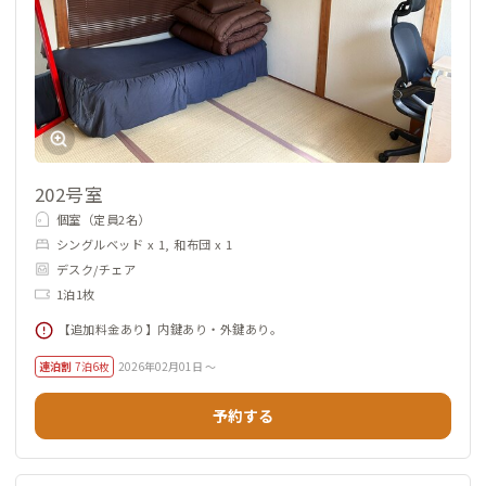
202号室
個室（定員2名）
シングルベッド x 1, 和布団 x 1
デスク/チェア
1泊1枚
【追加料金あり】内鍵あり・外鍵あり。
連泊割
7泊6枚
2026年02月01日 ～
予約する