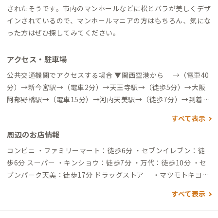
されたそうです。市内のマンホールなどに松とバラが美しくデザ
インされているので、マンホールマニアの方はもちろん、気にな
った方はぜひ探してみてください。
アクセス・駐車場
公共交通機関でアクセスする場合 ▼関西空港から →（電車40
分）→新今宮駅→（電車2分）→天王寺駅→（徒歩5分）→大阪
阿部野橋駅→（電車15分）→河内天美駅→（徒歩7分）→到着
▼新大阪駅から →（電車21分）→天王寺駅→（徒歩3分）→
すべて表示
大阪阿部野橋駅→（電車12分）→河内天美駅→（徒歩7分）→到
周辺のお店情報
着 自動車でアクセスする場合 ▼関西空港から →（高速道40
分）→天美IC→（一般道10分）→到着 ▼新大阪駅から →（高
コンビニ ・ファミリーマート：徒歩6分 ・セブンイレブン：徒
速道20分）→駒川出口→（一般道15分）→到着
歩6分 スーパー ・キンショウ：徒歩7分 ・万代：徒歩10分 ・セ
ブンパーク天美：徒歩17分 ドラッグストア ・マツモトキヨ
シ：徒歩8分 映画館 ・TOHOシネマズ：徒歩17分
すべて表示