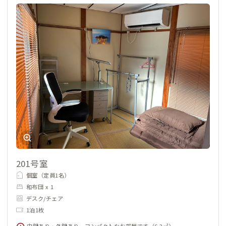
201号室
個室（定員1名）
和布団 x 1
デスク/チェア
1泊1枚
内鍵あり・外鍵あり。コンパクトなお部屋です（6.3㎡）。