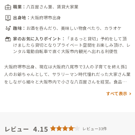
職業：
八百屋さん兼、賃貸大家業
出身地：
大阪府堺市出身
趣味：
お酒を呑んだり、美味しい物食べたり、カラオケ
家のお気に入りポイント：
「まるっと貸切」予約をして頂
けましたら貸切となりプライベート空間をお楽しみ頂け、レ
ンタル電動自転車で直ぐ大阪市内観光へ出れる利便性
大阪府堺市出身、現在は大阪府八尾市で3人の子育てを終え孫1
人のお爺ちゃんとして、
サラリーマン時代憧れだった大家さん業
をしながら細々と大阪市内で小さな八百屋さんを経営。
食品ロ
スをなくすため、傷物、訳ありの果物を中心に和歌山県橋本市
すべて表示
の農家さん直送のお野菜を販売。
ぜひ遊びに来てみてくださ
い。
4.15
レビュー
レビュー33件