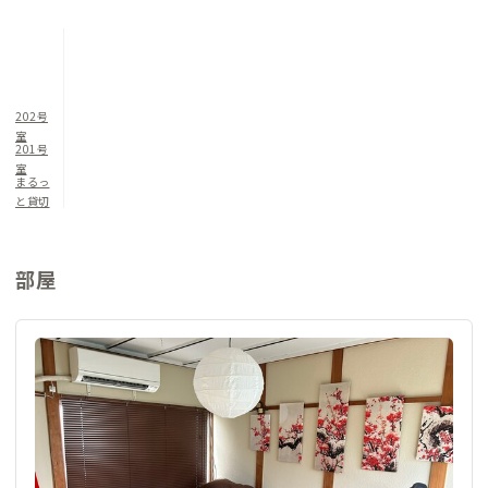
202号
室
201号
室
まるっ
と貸切
部屋