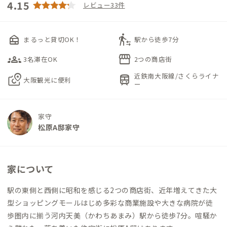
4.15
レビュー33件
nest_multi_room
transfer_within_a_station
まるっと貸切OK！
駅から徒歩7分
groups_3
storefront
3名滞在OK
2つの商店街
近鉄南大阪線/さくらライナ
local_see
train
大阪観光に便利
ー
家守
松原A邸家守
家について
駅の東側と西側に昭和を感じる2つの商店街、近年増えてきた大
型ショッピングモールはじめ多彩な商業施設や大きな病院が徒
歩圏内に揃う河内天美（かわちあまみ）駅から徒歩7分。喧騒か