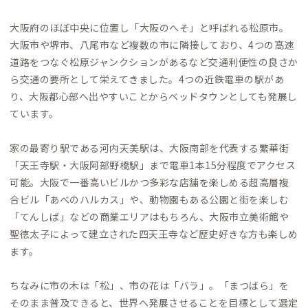
大阪府のほぼ中央に位置し「大阪のへそ」と呼ばれる松原市。
大阪市や堺市、八尾市など複数の市に隣接しており、4つの高速
道路をつなぐ松原ジャンクションがあるなど交通利便性の良さか
ら交通の要所として栄えてきました。4つの近鉄電車の駅があ
り、大阪都心部へ出やすいことからベッドタウンとしても発展し
ています。
家の最寄り駅である河内天美駅は、大阪南部を代表する繁華街
「天王寺駅・大阪阿部野橋駅」まで電車1本15分程度でアクセス
可能。大阪で一番高いビルかつ多彩な店舗を楽しめる超高層複
合ビル「あべのハルカス」や、動物園もある公園と街を楽しむ
「てんしば」などの商業エリアはもちろん、大阪市立美術館や
聖徳太子によって建立された四天王寺など歴史好きな方も楽しめ
ます。
ちなみに市の木は「松」、市の花は「バラ」。「まつばら」を
そのまま普及できると、世界へ発展させることを目標として選定