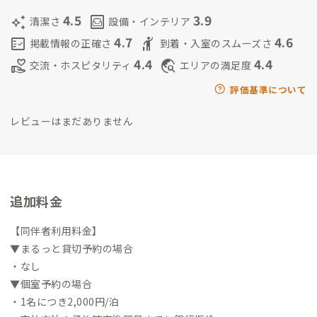
4.5
3.9
auto_awesome
living
清潔さ
設備・インテリア
4.7
4.6
fact_check
hail
掲載情報の正確さ
到着・入室のスムーズさ
4.4
4.4
volunteer_activism
travel_explore
交流・ホスピタリティ
エリアの満足度
評価基準について
レビューはまだありません
追加料金
【同伴者利用料金】
▼まるっと貸切予約の場合
・なし
▼個室予約の場合
・1名につき2,000円/泊