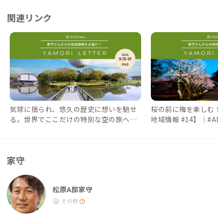
関連リンク
気球に揺られ、悠久の歴史に想いを馳せ
桜の前に梅を楽しむ
る。世界でここだけの特別な空の旅へ
地域情報 #14】｜#AD
【家守さんからの地域情報 #43】｜#AD
スライフ）
DressLife（アドレスライフ）
家守
松原A邸家守
その他