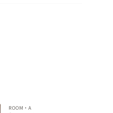
を注文したりお店の方と交流したりするこ
自由にご利用ください（混み合ってきた際
ロップインでシェアキッチンのご利用も可
リサーチ・企画から不動産運営までトータル
キ。新横浜A邸がある篠原町でエリアリノベ
味のある方はぜひお声がけください。
ROOM・A