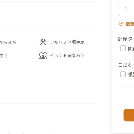
個
部屋タ
construction
から60分
フルリノベ郵便局
個
diversity_1
住宅
イベント開催あり
こだわ
部