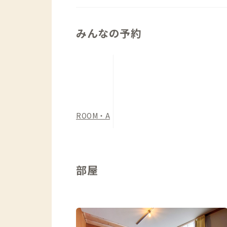
カラーに仕上がっています。
店舗が併設されているので、そこで食事
みんなの予約
とができます。店内やシェアラウンジを
はご配慮ください）。ご希望があればド
能です。
家守&運営するのは建築設計を中心に、
プロデュースする株式会社ウミネコアー
ーションにも取り組んでいるので、ご興
ROOM・A
部屋