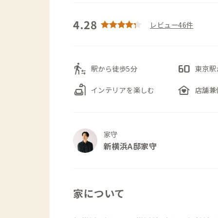
4.28
レビュー46件
transfer_within_a_station
60fps
駅から徒歩5分
東京駅
scene
family_home
インテリアを楽しむ
店舗兼
家守
新横浜A邸家守
家について