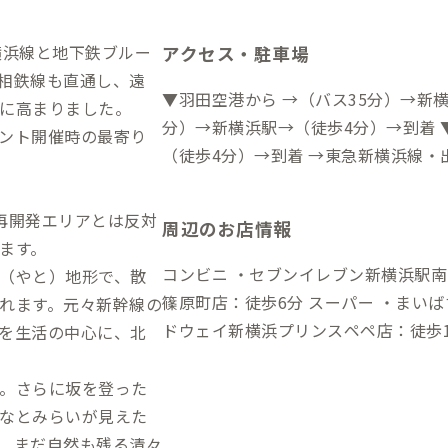
横浜線と地下鉄ブルー
アクセス・駐車場
・相鉄線も直通し、遠
▼羽田空港から →（バス35分）→新横
に高まりました。
分）→新横浜駅→（徒歩4分）→到着 
ント開催時の最寄り
（徒歩4分）→到着 →東急新横浜線・
再開発エリアとは反対
周辺のお店情報
ます。
コンビニ ・セブンイレブン新横浜駅南
（やと）地形で、散
篠原町店：徒歩6分 スーパー ・まいばすけっと横浜篠原町店：徒歩8分 ・フー
れます。元々新幹線の
ドウェイ新横浜プリンスペペ店：徒歩1
を生活の中心に、北
店：徒歩10分 飲食店 ・キュービックプラザ新横浜 ぐるめストリート：徒歩7
分
。さらに坂を登った
なとみらいが見えた
、まだ自然も残る清々