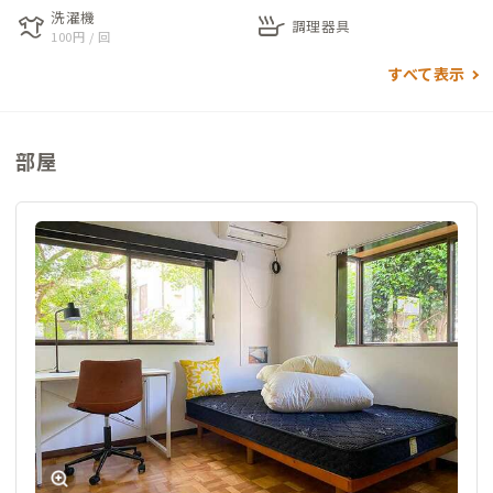
洗濯機
laundry
skillet
----------------------------------------------------------------
調理器具
100円 / 回
----
すべて表示
京王線の特急が停車する「聖蹟桜ヶ丘」駅から徒歩19分。静か
な住宅街に佇む、昭和レトロな可愛らしい外観のお家です。黒い
部屋
ブロック塀が目印です。
200坪の庭にはガーデンテラスがあります。天気が良く、過ごし
やすい季節であれば、ここで読書をしたり仕事をしたりもでき
ます。
キッチンの黄色い壁が特徴的なコリビングスペースには、5名が
座れる大きなテーブルが構えています。朝・昼・晩の食事時には
会員同士の交流も楽しめます。リビングは交流の場にしたいの
で、食事時のテレワークは禁止でお願いします。キッチンの作業
台の下には食品棚があり、各個室の番号が書かれた棚に持参した
食品を置けるスペースがあります。