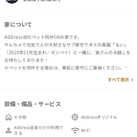
家について
ADDress初のペット同伴OKの家です。
やんちゃで元気で人が大好きなサブ家守でオスの黒猫「るい」
（2023年11月生まれ／ボンベイ）と一緒に、皆さんのお越しを
お待ちしております！
※ペットを同伴する場合は、事前に家守にご連絡ください。ペ
ット大歓迎です😊
すべて表示
----------------------------------------------------------------
----
【初回入室について】
設備・備品・サービス
初めて利用される際は21時までの到着をお願いしております。
※2日目以降、2回目以降につきましてはご案内を省きますので
home
その他
ADDressオリジナル
門限はございません。
ADDress会員だけが利用で
person
wifi
※家守不在の場合は、予約承認メッセージまたは個別メールに
Wi-Fi
きる
てご連絡いたします。