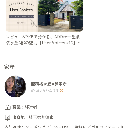
レビュー&評価で分かる、ADDress聖蹟
桜ヶ丘A邸の魅力【User Voices #12】｜
#ADDressLife（アドレスライフ）
家守
聖蹟桜ヶ丘A邸家守
だいたい会える
職業：
経営者
出身地：
埼玉県加須市
趣味：
ジョギング／津軽三味線／歌舞伎／ゴルフ／アートや