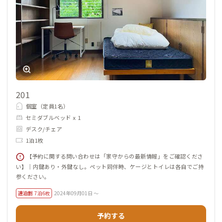
201
個室（定員1名）
セミダブルベッド x 1
デスク/チェア
1泊1枚
【予約に関する問い合わせは「家守からの最新情報」をご確認くださ
い】｜内鍵あり・外鍵なし。ペット同伴時、ケージとトイレは各自でご持
参ください。
連泊割
7泊6枚
2024年09月01日 ～
予約する