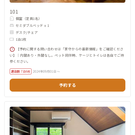
1階奥の納戸スペースにリネン棚や消耗品類の棚があります。
101
個室（定員1名）
各個室にはデスク＆チェアがあるので、テレワークにも最適で
セミダブルベッド x 1
す。
デスク/チェア
ただし、古い民家なのでオンライン会議時や動画視聴時等の音
1泊1枚
漏れにはご注意ください。必ずヘッドホンをしましょう。
【予約に関する問い合わせは「家守からの最新情報」をご確認くださ
い】｜内鍵あり・外鍵なし。ペット同伴時、ケージとトイレは各自でご持
広い庭には物干し台が6本用意しているので、天気の良い日は外
参ください。
干しをオススメします（脱衣所にはガス衣類乾燥機がありま
連泊割
7泊6枚
2024年09月01日 ～
す）。
予約する