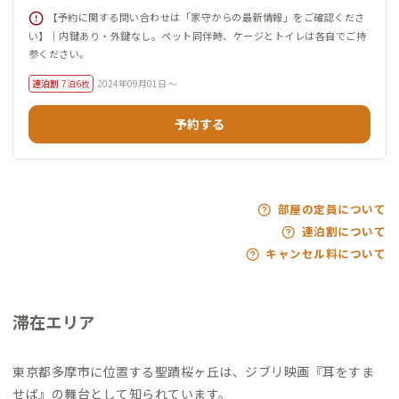
【予約に関する問い合わせは「家守からの最新情報」をご確認くださ
い】｜内鍵あり・外鍵なし。ペット同伴時、ケージとトイレは各自でご持
参ください。
連泊割
7泊6枚
2024年09月01日 ～
予約する
部屋の定員について
連泊割について
キャンセル料について
滞在エリア
東京都多摩市に位置する聖蹟桜ヶ丘は、ジブリ映画『耳をすま
せば』の舞台として知られています。