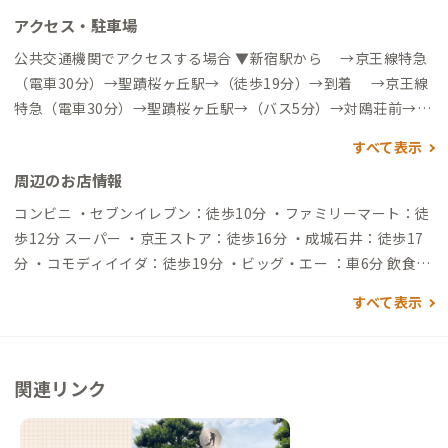
アクセス・駐車場
公共交通機関でアクセスする場合 ▼新宿駅から →京王線特急
（電車30分）→聖蹟桜ヶ丘駅→（徒歩19分）→到着 →京王線
特急（電車30分）→聖蹟桜ヶ丘駅→（バス5分）→対鴎荘前→
（徒歩3分）→到着 ▼羽田空港から →（高速バス1時間20分）
すべて表示
→聖蹟桜ヶ丘駅→（徒歩19分）→到着 →（高速バス1時間20
周辺のお店情報
分）→聖蹟桜ヶ丘駅→（バス5分）→対鴎荘前→（徒歩3分）→
到着 自動車でアクセスする場合 ▼新宿から →（高速道18分）
コンビニ ・セブンイレブン：徒歩10分 ・ファミリーマート：徒
→稲城IC→（一般道13分）→到着 ▼羽田空港から →（高速道
歩12分 スーパー ・京王ストア：徒歩16分 ・成城石井：徒歩17
38分）→稲城IC→（一般道13分）→到着
分 ・コモディイイダ：徒歩19分 ・ビッグ・エー ：車6分 飲食
店 ※京王線「聖蹟桜ヶ丘」駅周辺に店舗が密集しています。
すべて表示
・カフェドフルリュス27：徒歩11分 ・星乃珈琲店：徒歩11分
・UBRIACO（ウブリアーコ）：徒歩15分 温泉 ・稲城天然温泉
季乃彩「ときのいろどり」：車7分 ゴルフ場 ・桜ヶ丘カントリ
関連リンク
ークラブ：車3分