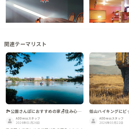
東京都
戸建て
東京都
シェアハウス
【銭湯まで徒歩1分】住宅地にあるガレージ
【都心から30分】ア
ハウス
をリノベーションした
この家からの距離 8km
この家からの距離 9km
関連テーマリスト
低山ハイキングにピ
🏞️公園さんぽにおすすめの家🪑住み心地
を体験してみよう
ADDressスタッフ
ADDressスタッフ
2026年03月22日
2026年01月26日