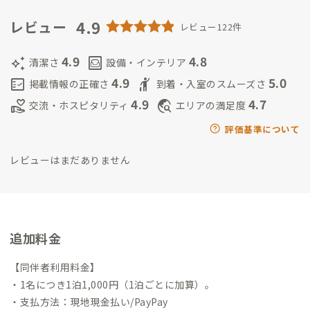
いジョギングを日課としています。
2023年11月生まれの黒猫
（ボンベイ）の男の子でサブ家守の「るい」と一緒に、皆さん
4.9
レビュー
レビュー122件
のお越しをお待ちしております。
4.9
4.8
auto_awesome
living
清潔さ
設備・インテリア
4.9
5.0
fact_check
hail
掲載情報の正確さ
到着・入室のスムーズさ
4.9
4.7
volunteer_activism
travel_explore
交流・ホスピタリティ
エリアの満足度
評価基準について
レビューはまだありません
追加料金
【同伴者利用料金】
・1名につき1泊1,000円（1泊ごとに加算）。
・支払方法：現地現金払い/PayPay