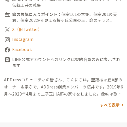
伝統工芸の蒐集
家のお気に入りポイント：
個室101の本棚、個室201の天
窓、個室202から見える桜ヶ丘公園の丘、庭のテラス。
X（旧Twitter）
Instagram
Facebook
LINE公式アカウントへのリンクは契約会員のみに表示され
ます
ADDressコミュニティの皆さん、こんにちは。
聖蹟桜ヶ丘A邸の
オーナー＆家守で、ADDress創業メンバーの桜井です。2019年6
月〜2023年4月まで二子玉川A邸の家守をしました。
趣味は歌舞
伎・アート鑑賞＆蒐集、音楽（津軽三味線・長唄三味線）、ジ
すべて表示
ョギング、ドライブ。
出身は埼玉県ですが、大学からずっと東京
都内在住在勤です。
私も多拠点生活者ですが、本拠地は聖蹟桜ヶ
丘A邸（自宅）です。早寝早起きのライフスタイルで、朝のゆる