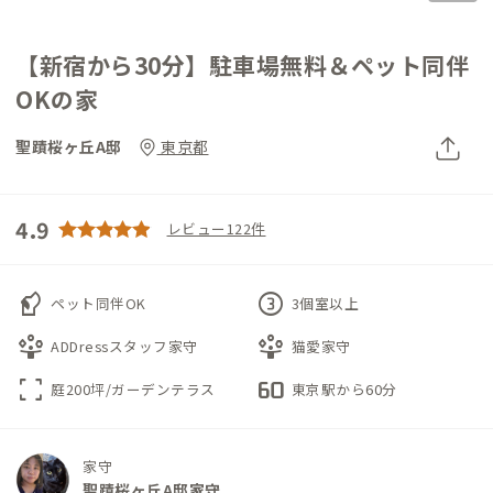
【新宿から30分】駐車場無料＆ペット同伴
OKの家
聖蹟桜ヶ丘A邸
東京都
4.9
レビュー122件
sound_detection_dog_barking
counter_3
ペット同伴OK
3個室以上
person_play
person_play
ADDressスタッフ家守
猫愛家守
fullscreen
60fps
庭200坪/ガーデンテラス
東京駅から60分
家守
聖蹟桜ヶ丘A邸家守