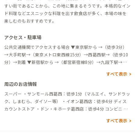
すい街であることから、この地に集まるそうです。本格的なイン
ド料理などエスニックな料理を出す飲食店が多く、本場の味を
楽しむのもおすすめです。
アクセス・駐車場
公共交通機関でアクセスする場合 ▼東京駅から →（徒歩3分）
→大手町駅→（東京メトロ東西線15分）→西葛西駅→（徒歩10
分）→到着 ▼新宿駅から →（都営新宿線8分）→九段下駅→
（東京メトロ東西線20分）→西葛西駅→（徒歩10分）→到着 ▼
すべて表示
亀戸駅から →（バス24分）→宇喜田→（徒歩6分）→到着 ▼羽
周辺のお店情報
田空港から →（リムジンバス30分）→葛西駅→（徒歩20分）→
到着 ▼東京ディズニーランド（舞浜駅）から →（電車3分）→
スーパー ・サンモール西葛西：徒歩1分（マルエイ、サンドラッ
葛西臨海公園駅→（バス16分）→西葛西駅→（徒歩10分）→到
ク、しまむら、ダイソー等） ・イオン葛西店：徒歩4分 ディス
着 →（バス23分）→葛西駅→（徒歩20分）→到着 車でアクセス
カウントストア ・ドン・キホーテ葛西店：徒歩4分 コンビニ ・
する場合 ▼東京駅から →（一般道30分）→到着 ▼東京ディズニ
ファミリーマート 第三葛西小前店：徒歩2分 飲食店 ・定食 稲：
すべて表示
ーランド（舞浜駅）から →（一般道20分）→到着
徒歩2分（ランチタイム時間のみ営業） インド料理 ・ムンバイ
パレス：徒歩4分（ビリヤニが美味しい、インド式中華もあり）