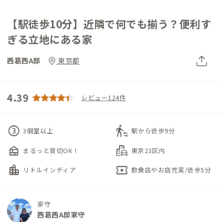
【駅徒歩10分】近隣で何でも揃う？便利す
ぎる立地にある家
西葛西A邸
東京都
4.39
レビュー124件
counter_3
transfer_within_a_station
3個室以上
駅から徒歩9分
nest_multi_room
emoji_transportation
まるっと貸切OK！
東京23区内
location_city
local_activity
リトルインディア
飲食店やお店充実/徒歩5分
家守
西葛西A邸家守