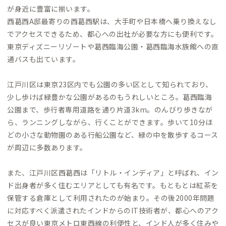
が身近に豊富に揃います。
西葛西A邸最寄りの西葛西駅は、大手町や日本橋へ乗り換えなし
でアクセスできるため、都心への出社が必要な方にも便利です。
東京ディズニーリゾートや葛西臨海公園・葛西臨海水族館への直
通バスも出ています。
江戸川区は東京23区内でも公園の多い区として知られており、
少し歩けば緑豊かな公園があるのもうれしいところ。葛西臨海
公園まで、歩行者専用道路を通り片道3km。のんびり歩きなが
ら、ランニングしながら、行くことができます。歩いて10分ほ
どの小さな動物園のある行船公園など、緑の中を散歩するコース
が周辺に多数あります。
また、江戸川区西葛西は「リトル・インディア」と呼ばれ、イン
ド出身者が多く住むエリアとしても有名です。もともとは紅茶を
保管する倉庫として利用されたのが始まり。その後2000年問題
に対応すべく派遣されたインドからのIT技術者が、都心へのアク
セスが良い東京メトロ東西線の利便性と、インド人が多く住みや