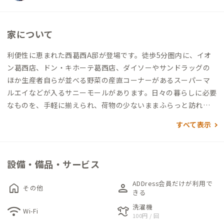
家について
利便性に恵まれた西葛西A邸が登場です。徒歩5分圏内に、イオ
ン葛西店、ドン・キホーテ葛西店、ダイソーやサンドラッグの
ほか生産者自らが並べる野菜の産直コーナーがあるスーパーマ
ルエイなどが入るサニーモールがあります。日々の暮らしに必要
なものを、手軽に揃えられ、荷物の少ないままふらっと訪れて
も困りません。大きな通りに面していますが、6階かつ2重窓の
すべて表示
ため、喧騒を気にせず過ごせます。
共有スペースは木のぬくもりを感じる、落ち着いた空間です。対
設備・備品・サービス
面式のカウンターキッチンにも椅子があり、お好きなところで食
事やコーヒーブレイクを楽しめます。
ADDress会員だけが利用で
home
person
その他
個室は3つ。いずれも専用のバルコニーに出入りでき、自然光が
きる
入る明るい室内です。バルコニーがあると、お洗濯物干しだけで
洗濯機
wifi
laundry
Wi-Fi
100円 / 回
なく、お仕事の合間にリフレッシュしたいときにもいいです