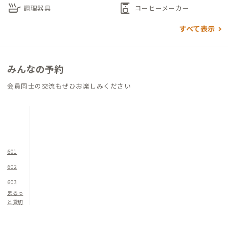
skillet
coffee_maker
ね。建物の1階にコインランドリーもあるので、雨の日や長期の
調理器具
コーヒーメーカー
ワーケーションで溜めてしまった洗濯物を一気に片付けたい時
すべて表示
に便利です。
都心への出社がある方、23区内の利便性を試してみたい方、テ
みんなの予約
ーマパークの近くで暮らしてみたい方にもおすすめの西葛西A邸
です。
会員同士の交流もぜひお楽しみください
601
602
603
まるっ
と貸切