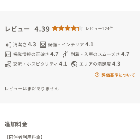
事環境とは」をテーマに新しい切り口の職場評価の方法を検討
中。
ふくしま ふさの
石川県出身
金沢美術工芸大学インダスト
リアルデザイン卒 腕時計のメーカーやアクセサリーメーカー
でデザイン及びマーチャンダイジング業務に従事、結婚し3人の
4.39
レビュー
レビュー124件
子育て後、工作教室やアート制作活動中。
ふくしま しゅうさ
く
教育関係勤務。野球チームのコーチ
はぎわら まさひこ・り
4.3
4.1
auto_awesome
living
清潔さ
設備・インテリア
さ
都内で飲食店経営。
4.7
4.7
fact_check
hail
掲載情報の正確さ
到着・入室のスムーズさ
4.1
4.3
volunteer_activism
travel_explore
交流・ホスピタリティ
エリアの満足度
評価基準について
レビューはまだありません
追加料金
【同伴者利用料金】