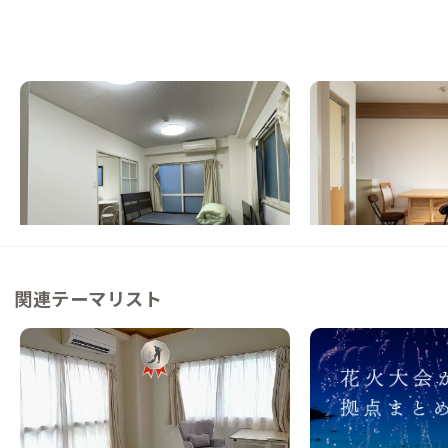
西葛西B邸
西葛西C邸
東京都
その他
東京都
その他
【まるっと貸切専用】東京ディズニーリゾー
【まるっと貸切専用】
トへ直通バスあり！テーマパークやリトルイ
トへ直通バスあり！テ
ンディア、東京観光の拠点に！
ンディア、東京観光の
この家からの距離 0km
この家からの距離 0km
関連テーマリスト