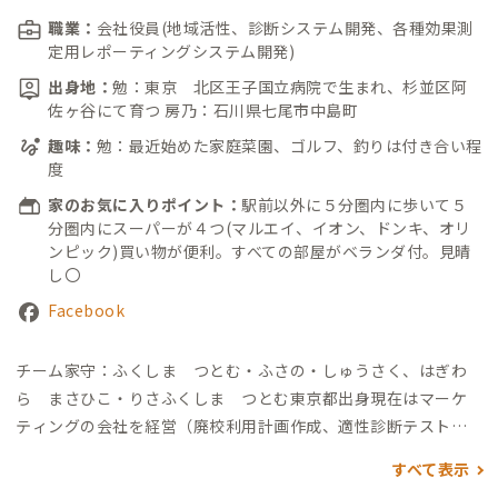
職業：
会社役員(地域活性、診断システム開発、各種効果測
定用レポーティングシステム開発)
出身地：
勉：東京 北区王子国立病院で生まれ、杉並区阿
佐ヶ谷にて育つ 房乃：石川県七尾市中島町
趣味：
勉：最近始めた家庭菜園、ゴルフ、釣りは付き合い程
度
家のお気に入りポイント：
駅前以外に５分圏内に歩いて５
分圏内にスーパーが４つ(マルエイ、イオン、ドンキ、オリ
ンピック)買い物が便利。すべての部屋がベランダ付。見晴
し〇
Facebook
チーム家守：ふくしま つとむ・ふさの・しゅうさく、はぎわ
ら まさひこ・りさ
ふくしま つとむ
東京都出身
現在はマーケ
ティングの会社を経営（廃校利用計画作成、適性診断テスト開
発、ビデオ解析システム開発等）とともに、東京学芸大学大学
すべて表示
院で社会心理学の杉森伸吉先生に師事。「魅力的な人が育つ仕