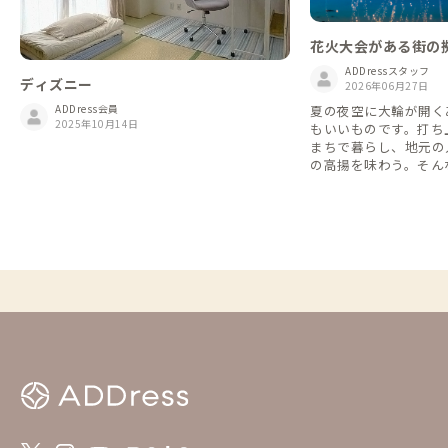
花火大会がある街の拠
ADDressスタッフ
ディズニー
2026年06月27日
夏の夜空に大輪が開く
ADDress会員
2025年10月14日
もいいものです。打ち
まちで暮らし、地元の
の高揚を味わう。そん
DDressなら叶います。
大会が行われる市町村に
を、北から南へ27か所
催日・内容は変更とな
出かけ前に各大会の公
い。