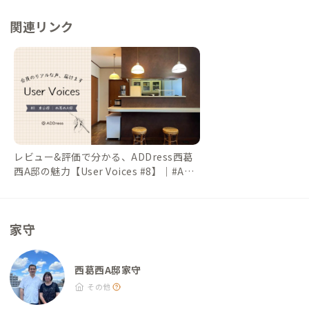
・アムダスラビー：徒歩7分（本場のスパイス使いを味わう南イ
関連リンク
ンド料理） ・インドレストラン＆バー ムナル：徒歩7分（日本
人にも食べやすいインドカレー） ・スパイスマジック カルカッ
タ本店：徒歩9分（「江戸川インド人会」会長チャンドラニさん
が営む北インド料理店）
レビュー&評価で分かる、ADDress西葛
西A邸の魅力【User Voices #8】｜#ADD
ressLife（アドレスライフ）
家守
西葛西A邸家守
その他