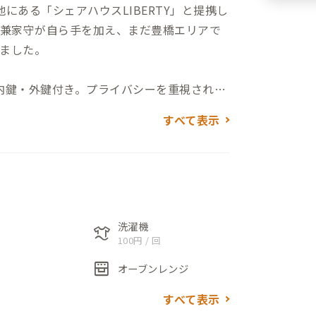
にある「シェアハウスLIBERTY」と提携し
ー兼家守が自ら手を加え、まだ豊橋エリアで
ました。
内鍵・外鍵付き。プライバシーを重視される
るい部屋でベランダに洗濯物を外に干すことが
すべて表示
テーブル、ダイニングにはカウンターテーブ
L型キッチンは、複数人の作業にも十分なス
います。2023年4月、すべての窓に内窓を
り静かで快適な建物になりました。
洗濯機
laundry
100円 / 回
oven_gen
いたエリアにある豊橋A邸。車で30分走る
オーブンレンジ
。家から徒歩圏内には豊川（とよがわ）が
すべて表示
め。自転車と一緒に対岸まで渡れる、渡し