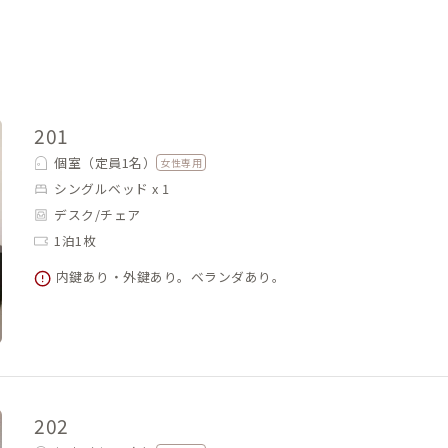
201
個室（定員1名）
女性専用
シングルベッド x 1
デスク/チェア
1泊1枚
内鍵あり・外鍵あり。ベランダあり。
202