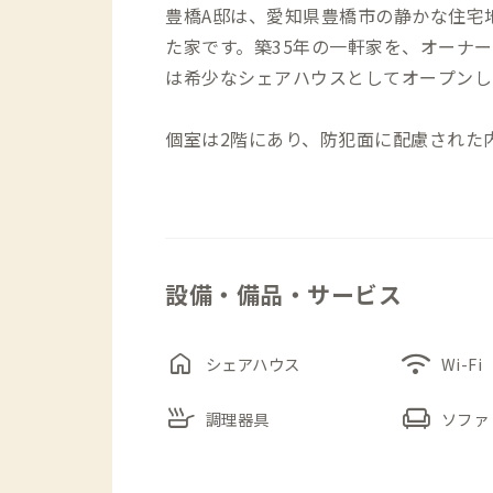
豊橋A邸は、愛知県豊橋市の静かな住宅地
た家です。築35年の一軒家を、オーナ
は希少なシェアハウスとしてオープンし
個室は2階にあり、防犯面に配慮された
方も安心です。201号室は南向きの明
できます。
リビングには2人がけのソファーとロー
設備・備品・サービス
ルがあり、思い思いの場所で寛げます。
ペースがあり、必要な調理器具もそろって
取り付け、断熱効果と防音性がUP。よ
home
wifi
シェアハウス
Wi-Fi
skillet
chair
駅前のにぎやかさから少し離れ、落ち着
調理器具
ソファ
と、海にも山にも行ける便利な立地です
流れており、堤防沿いはお散歩におすす