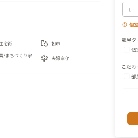
個
部屋タ
grocery
住宅街
朝市
個
業/まちづくり家
person_play
夫婦家守
こだわ
部