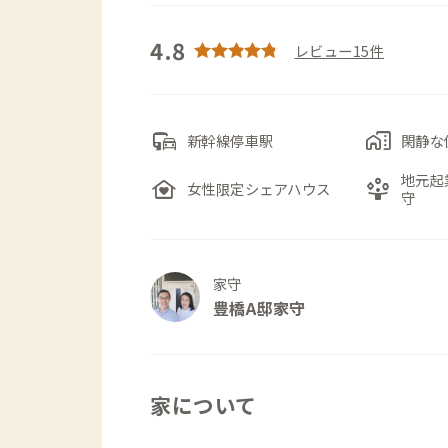
4.8
レビュー15件
commute
home_work
新幹線停車駅
閑静な
地元起
family_home
person_play
女性限定シェアハウス
守
家守
豊橋A邸家守
家について