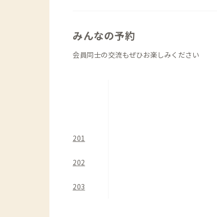
船も運航しています。平安時代から続く
し船を、ぜひ一度利用してみてください
みんなの予約
会員同士の交流もぜひお楽しみください
201
202
203