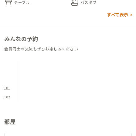
table_restaurant
bathtub
テーブル
バスタブ
個室はすべて8畳以上の広さがあり、家具に合わせたインテリア
すべて表示
や寝具でまとめられています。ゆっくりと寛いでいただきたいお
部屋です。
みんなの予約
家守が近くの畑で野菜を育てており、希望すれば収穫を一緒に楽
会員同士の交流もぜひお楽しみください
しむことができます。IH搭載の広々としたキッチンです。
101
102
部屋