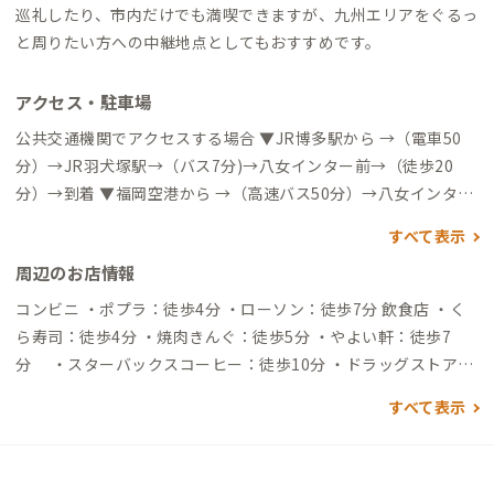
巡礼したり、市内だけでも満喫できますが、九州エリアをぐるっ
と周りたい方への中継地点としてもおすすめです。
アクセス・駐車場
公共交通機関でアクセスする場合 ▼JR博多駅から →（電車50
分）→JR羽犬塚駅→（バス7分)→八女インター前→（徒歩20
分）→到着 ▼福岡空港から →（高速バス50分）→八女インター
高速バス停→（徒歩12分）→ 到着 ▼佐賀空港から →（リムジン
すべて表示
バス※予約制45分）→JR羽犬塚駅→（バス7分)→八女インター
周辺のお店情報
前→（徒歩20分）→到着 自動車でアクセスする場合 ▼福岡ICか
ら →（高速道路34分）→八女IC→（一般道3分）→到着
コンビニ ・ポプラ：徒歩4分 ・ローソン：徒歩7分 飲食店 ・く
ら寿司：徒歩4分 ・焼肉きんぐ：徒歩5分 ・やよい軒：徒歩7
分 ・スターバックスコーヒー：徒歩10分 ・ドラッグストア：
徒歩23分 買い物 ・ゆめモール筑後：徒歩14分 ・ホームセンタ
すべて表示
ーコメリ：徒歩14分 ・JAふくおか八女農産物直売所：徒歩16分