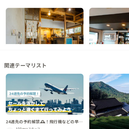
柳川A邸
佐賀A邸
福岡県
ゲストハウス
佐賀県
ゲストハウス
【福岡から90分】有明海に面する佐賀と熊
【駅徒歩5分】国際交
本に挟まれた家
一会の出会いを
この家からの距離 13km
この家からの距離 21km
関連テーマリスト
24週先の予約解禁🕰️！飛行機などの早
割/セールを活かして、普段と違うエリア
ADDressスタッフ