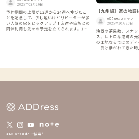
を楽しみませんか？🏝️
2025年02月26日
【九州編】家の物語
予約期間の上限が12週から24週へ伸びたこ
き古民家
とを記念して、少し遠いけどリピーターが多
ADDressスタッフ
い人気の家をピックアップ！友達や家族との
2025年10月23日
同伴利用も先々の予定を立てられます。1月
絶景の茶屋敷、スナッ
からスタートした一棟貸しも24週への変更
ス、レトロな港町の元
対象なので、ADDressの家を貸し切ってのん
の土地ならではのディ
びり滞在することもできますよ🎵 （今回は
「受け継がれてきた時
リピーターが多い家をピックアップしていま
な家々を集めました。
すが、このテーマリスト以外でも多数の家の
予約可能期間が伸びています。ご自身でお気
に入りしている家もぜひチェックしてみてく
ださい😎） 飛行機や新幹線・バスなどの早
割やセールと組み合わせて、いつもと違う場
所へ行ってみませんか？
#ADDressLife で検索！