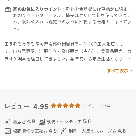
家のお気に入りポイント：
靴箱や食器棚には車輪が仕組ま
れおりベットやテーブル、椅子はクサビで釘を使っていませ
ん。調味料入れは観覧車のように回転する仕組みになってま
す。
生まれも育ちも福岡県南部の田舎育ち。
40代で主人を亡くし
て、自ら居酒屋、洋服仕立て及び販売（古布）、骨董品販売、カ
ラオケ喫茶を経営してきました。
数年前から年金生活となり、人
と関わる時間が減ってきたのですが、基本的に多くの人と関わ
すべて表示
る事が大好きな70代の元気なお婆ちゃんです。標準語は苦手で
すから、皆さまには方言をきっと楽しんでいただけると思いま
す。
皆さんよろしくお願いします。
4.95
レビュー
レビュー112件
4.9
5.0
auto_awesome
living
清潔さ
設備・インテリア
4.9
4.8
fact_check
hail
掲載情報の正確さ
到着・入室のスムーズさ