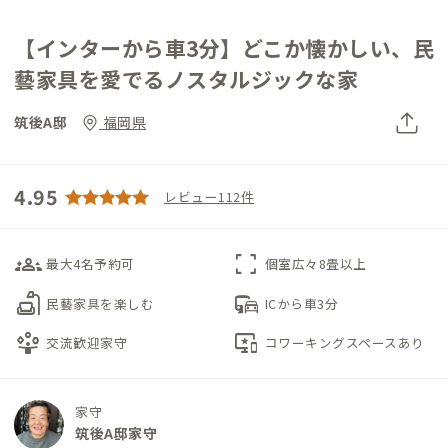
【インターから車3分】どこか懐かしい、民
藝家具を愛でるノスタルジックな家
筑後A邸
福岡県
4.95
レビュー112件
groups_3
fullscreen
最大4名予約可
個室広々8畳以上
scene
commute
民藝家具を楽しむ
ICから車3分
person_play
important_devices
交流歓迎家守
コワーキングスペースあり
家守
筑後A邸家守