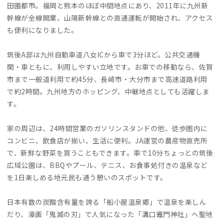
田園都市。福岡と熊本のほぼ中間地点にあり、2011年に九州新
幹線が全線開業、山陽新幹線との直通運転が開始され、アクセス
も便利になりました。
筑後A邸は九州自動車道八女ICから車で3分ほど。公共交通機
関・車ともに、利用しやすい立地です。お車での移動なら、佐賀
市まで一般道利用で約45分、長崎市・大分市まで高速道路利用
で約2時間。九州地方のホッピング、中継地点としても活躍しま
す。
家の周辺は、24時間営業のガソリンスタンドの他、徒歩圏内に
コンビニ、飲食店が揃い、生活に便利。JA運営の農産物直売所
で、新鮮な野菜を買うこともできます。車で10分ちょっとの筑後
広域公園は、BBQやプール、テニス、お食事処付きの温泉など
を1日楽しめる地元民も通う憩いのスポットです。
日本有数の炭酸含有量を誇る「船小屋温泉郷」で温泉を楽しん
だり、漫画「鬼滅の刃」で人気になった「溝口竈門神社」へ聖地