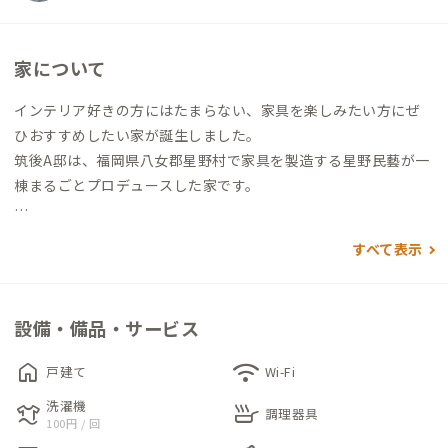
家について
インテリア好きの方にはたまらない、家具を楽しみたい方にぜ
ひおすすめしたい家が誕生しました。
筑後A邸は、福岡県八女郡星野村で家具を製造する星野民藝が一
棟まるごとプロデュースした家です。
星野民藝は素材選びから製造、販売やメンテナンスまで一貫し
すべて表示
て行い、独創的な形状の家具を製作している家具ブランド。木
の重厚感を感じるどっしりとしたフォルムと、縁起の良い八角形
のデザインが多いのが特徴です。
設備・備品・サービス
一見するとアンティークにも見える家具とマッチする、どこか
home
wifi
戸建て
Wi-Fi
ノスタルジックな雰囲気に仕上げられた現代風古民家。古民家
洗濯機
laundry
skillet
風の家屋ですが、築年数は20年ほど（2024年現在）。気密性の
調理器具
100円 / 回
高い構造ですので、暑さ寒さを気にせず、快適に過ごせます。