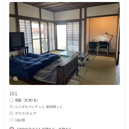
101
個室（定員2名）
シングルベッド x 1, 和布団 x 1
デスク/チェア
1泊1枚
【追加料金あり】内鍵あり・外鍵あり。