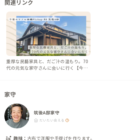
関連リンク
重厚な民藝家具と、だご汁の温もり。70
代の元気な家守さんに会いに行く【今週
のPickup #8 筑後A邸】｜#ADDressLife
（アドレスライフ）
家守
筑後A邸家守
だいたい会える
趣味：
古布で洋服や手提げを作ります。