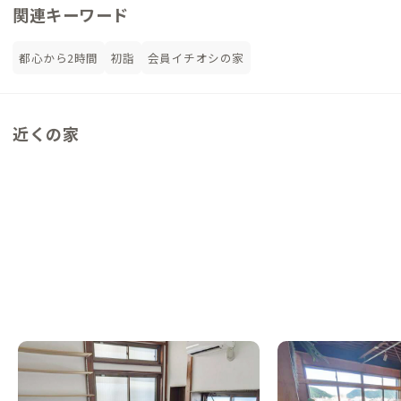
関連キーワード
都心から2時間
初詣
会員イチオシの家
近くの家
三島C邸
沼津C邸
静岡県
シェアハウス
静岡県
ゲストハウス