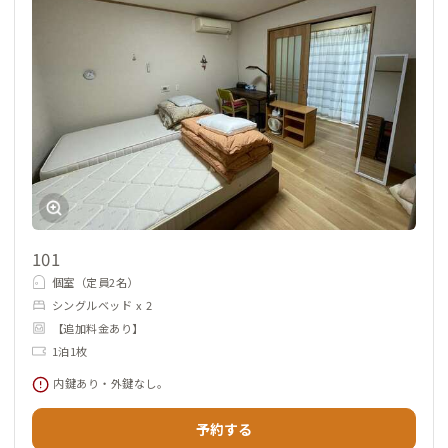
101
個室（定員2名）
シングルベッド x 2
【追加料金あり】
1泊1枚
内鍵あり・外鍵なし。
予約する