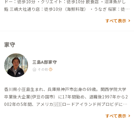
ドー：徒歩10分 ・クリエイト：徒歩10分 飲食店 ・沼津魚がし
鮨 三嶋大社通り店：徒歩10分（海鮮料理） ・うなぎ 桜家：徒歩
15分（三島名物うなぎ） ・はま寿司 三島中央町店：徒歩12分
すべて表示
（回転寿司） コインランドリー ・こいんらんどりー 洗濯本舗 三
嶋大社店：徒歩10分 施設 ・三島の人事部：：徒歩20分
https://
mishima-jinji.com/
※いろいろなスキルを活かしたいビジネス
家守
パーソンの皆さまと、事業課題を解決したい地域企業の方々とを
マッチングしてくれる地域の交流拠点です。
三島A邸家守
その他
香川県小豆島生まれ、兵庫県神戸市出身の69歳。
関西学院大学
卒業後大企業(伊豆の国市）に17年間勤め、退職後1997年から2
002年の5年間、アメリカ🇺🇸ロードアイランド州プロビデにあ
る名門校ブラウン大学教授、ベンチャー企業などを経験後、200
すべて表示
6年から武庫川女子大学（西宮市）教授を現在も務めています。
静岡県三島市・伊豆の国市と神戸市を移動する遊牧民です。伊豆
半島はほぼ全ての町に温泉♨️が湧き出ています。日帰り温泉巡り