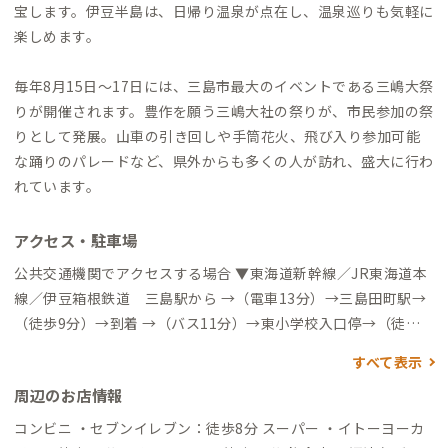
宝します。伊豆半島は、日帰り温泉が点在し、温泉巡りも気軽に
楽しめます。
毎年8月15日～17日には、三島市最大のイベントである三嶋大祭
りが開催されます。豊作を願う三嶋大社の祭りが、市民参加の祭
りとして発展。山車の引き回しや手筒花火、飛び入り参加可能
な踊りのパレードなど、県外からも多くの人が訪れ、盛大に行わ
れています。
アクセス・駐車場
公共交通機関でアクセスする場合 ▼東海道新幹線／JR東海道本
線／伊豆箱根鉄道 三島駅から →（電車13分）→三島田町駅→
（徒歩9分）→到着 →（バス11分）→東小学校入口停→（徒歩6
分）→到着 車でアクセスする場合 ▼東京方面から →（東名高速
すべて表示
道路経由伊豆縦貫自動車道1時間30分）→三島塚原IC→（一般道
周辺のお店情報
10分）→到着
コンビニ ・セブンイレブン：徒歩8分 スーパー ・イトーヨーカ