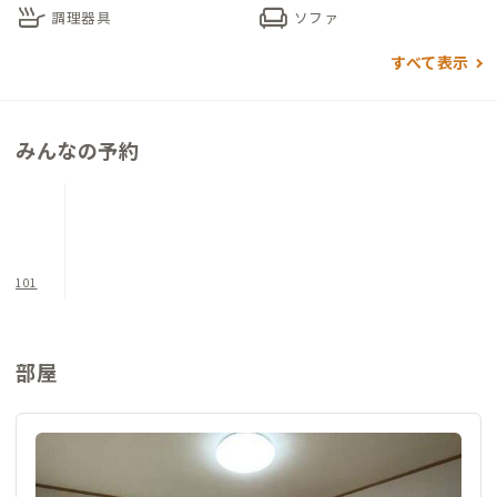
skillet
chair
調理器具
ソファ
すべて表示
みんなの予約
101
部屋