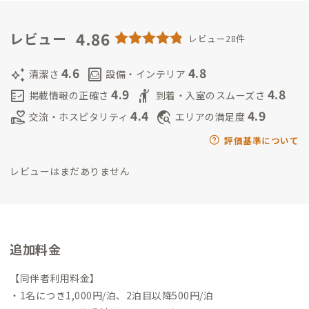
を楽しんでいます。色々な良い温泉♨️を紹介します。もし10年
後にリタイアした後は、伊豆の国市の我が家に永住し、アウト
4.86
レビュー
レビュー28件
ドアライフ（テニス、スキー、軽登山、渓流釣り、車中泊ドライ
ブなど)を満喫して楽しみます。100歳越えまでのあと約30年間
4.6
4.8
auto_awesome
living
清潔さ
設備・インテリア
はアクティブ・ワイルドに移住生活をエンジョイしたい！
「け
4.9
4.8
fact_check
hail
掲載情報の正確さ
到着・入室のスムーズさ
んじのゆめ」
1：人生の良きパートナーと110歳まで健康で長生
4.4
4.9
volunteer_activism
travel_explore
交流・ホスピタリティ
エリアの満足度
きする。
2：100歳までパートナーの世話にならないで生きる。
3：90歳までテニスとスキーは現役を続ける。
4：80歳まで社会
評価基準について
的活動を続け、社会貢献する。
5：毎年カナダバンフ国立公園に
レビューはまだありません
長期滞在してスキーを楽しむ。
6：全日本スキー連盟スキー検1
級に合格する。
7：テニスシニアトーナメント（70歳以上）にチ
ャレンジする。
8：富士山頂（3776m）を標高0メートルからチ
ャレンジする。
9：新型ランドクルーザーを購入して、パートナ
ーと日本全国を1年間旅する。
10：常に前向きにチャレンジす
追加料金
る！
【同伴者利用料金】
・1名につき1,000円/泊、2泊目以降500円/泊