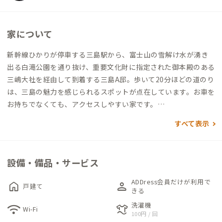
家について
新幹線ひかりが停車する三島駅から、富士山の雪解け水が湧き
出る白滝公園を通り抜け、重要文化財に指定された御本殿のある
三嶋大社を経由して到着する三島A邸。歩いて20分ほどの道のり
は、三島の魅力を感じられるスポットが点在しています。お車を
お持ちでなくても、アクセスしやすい家です。
すべて表示
三角屋根が出迎える家は、3年前にリフォームされ、綺麗な室内
とオール電化＆バリアフリー仕様に。白とライトブラウンを基
調に、温かみのあるインテリアでまとめられています。ゆったり
設備・備品・サービス
とした広さのLDKや床暖房搭載の個室は、どこにいてものんびり
寛げます。
ADDress会員だけが利用で
home
person
戸建て
きる
お庭に、丸太のテーブルと椅子を揃えているので、天気の良い日
洗濯機
wifi
laundry
Wi-Fi
100円 / 回
はぜひ外でのお食事も楽しんでください。