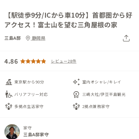
【駅徒歩9分/ICから車10分】首都圏から好
アクセス！富士山を望む三角屋根の家
三島A邸
静岡県
4.86
レビュー28件
things_to_do
auto_awesome
東京駅から90分
室内オシャレ/キレイ
wheelchair_pickup
workspace_premium
バリアフリー対応
三嶋大社/伊豆半島観光
person_play
person_play
多拠点生活家守
2拠点兼務家守
家守
三島A邸家守