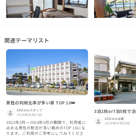
【JR三島駅から徒歩10分】富士山が見える
【JR沼津駅から徒歩1
三島のシェアハウス
水音に癒やされる暮ら
この家からの距離 0km
この家からの距離 6km
関連テーマリスト
男性の利用比率が多い家 TOP 10👑
ADDressスタッフ
3泊2枚or7泊5枚
2024年04月15日
ADDress会員
2023年2月～2024年3月の期間で、利用者に
2024年03月29日
占める男性の割合が多い拠点のTOP 10にな
ります。ご利用のご参考にしてみてくださ