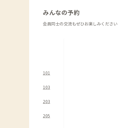
ィネーターが行ったため、魅力的な本が
みんなの予約
お気に入りの場所で静かに読むのもおす
会員同士の交流もぜひお楽しみください
建物は1棟ですが、建物内での行き来が
室・シャワー室（計3ヶ所）に向かうた
いうこともあり、安全上問題はありませ
劣化もございますので、予めご了承くだ
この歴史ある家で、ゆっくりと自分だけ
101
ょうか？味わい深い古民家ライフを存分
103
※利用上の注意
203
外部照明は日没ごろ点灯し、22時台に
をつけてお越しください。
205