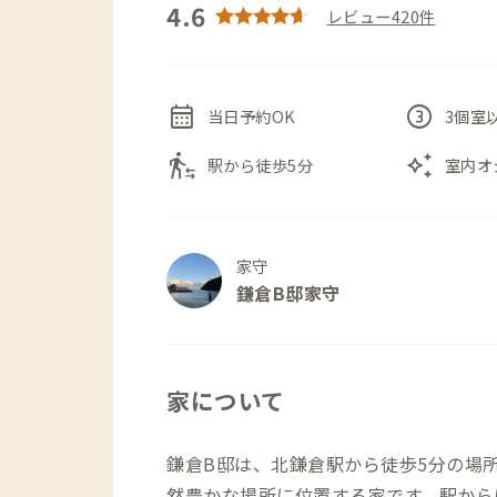
4.6
レビュー420件
calendar_month
counter_3
当日予約OK
3個室
transfer_within_a_station
auto_awesome
駅から徒歩5分
室内オ
家守
鎌倉B邸家守
家について
鎌倉B邸は、北鎌倉駅から徒歩5分の場
然豊かな場所に位置する家です。駅から