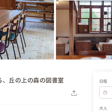
る、丘の上の森の図書室
日程
大人