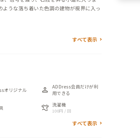
杉のような落ち着いた色調の建物が視界に入っ
自宅でした。増改築を何度も繰り返したの
すべて表示
の家が絶妙に周囲と調和し、訪れる方々を暖
とした吹き抜け空間とスキップフロア。1階
たリビングとキッチンがあります。特徴的
多くの人と料理を楽しむのにぴったりの場
ADDress会員だけが利
person
essオリジナル
用できる
力を高める書斎スペースやリラックスできる
洗濯機
laundry
具
100円 / 回
イニングテーブルやキッチンカウンターに
すべて表示
を積極的に使用しています。壁や手すりに
を残しています。本の選定はブックコーデ