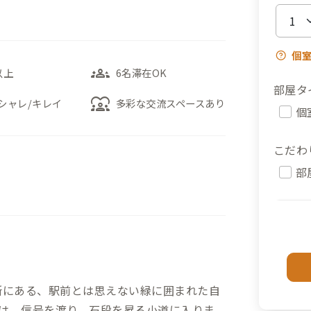
個
groups_3
以上
6名滞在OK
部屋タ
diversity_1
シャレ/キレイ
多彩な交流スペースあり
個
こだわ
部
所にある、駅前とは思えない緑に囲まれた自
は、信号を渡り、石段を昇る小道に入りま