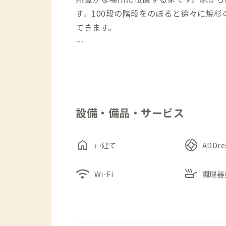
す。100段の階段をのぼると徐々に焼
てきます。
この家は元々、著名な東洋・考古学者の
でしょう。ややいびつに雁行したL字型
かく迎え入れてくれます。
設備・備品・サービス
玄関に入ると、まず注目するのは、広々
は、多くの人が一緒に過ごせる広々とし
な青緑色のタイルが魅力のキッチンは、
home
戸建て
ADDr
所になっています。一方、2階には集中
ロッキングチェアが設けられています。
wifi
skillet
Wi-Fi
調理器
また、建物の歴史を尊重するために、ダ
はもともと本棚として使われていた古材
は本が配置されており、かつての雰囲気