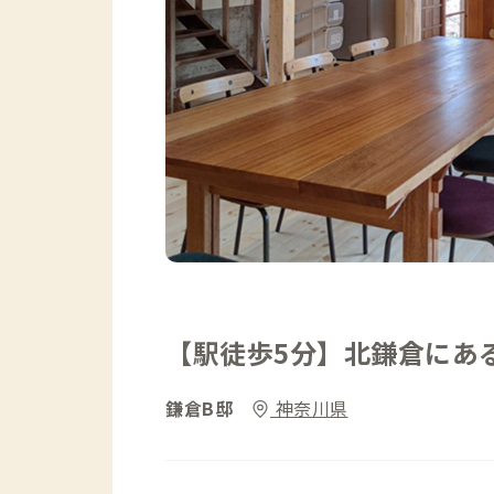
【駅徒歩5分】北鎌倉にあ
鎌倉B邸
神奈川県