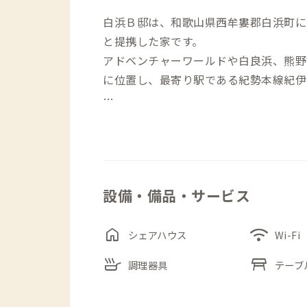
白浜Ｂ邸は、和歌山県西牟婁郡白浜町に
と提携した家です。
アドベンチャーワールドや白良浜、熊野
に位置し、最寄り駅である紀勢本線紀伊
建物は古民家のような佇まいとなってお
キッチンがあります。
右手には共有スペースの居間があり、コ
とができます。こちらの居間では、不定
設備・備品・サービス
で、会が開かれる際には地元の雰囲気を
home
wifi
浴室（シャワーのみ）と洗面台を1箇所
シェアハウス
Wi-Fi
間などの混み合う時間帯では譲り合って
skillet
table_restaurant
調理器具
テーブ
個室は全て2階にあります。各個室には
で個室でのリモートワークも快適です。