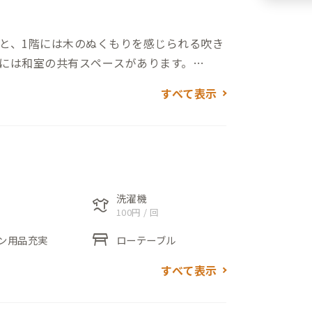
と、1階には木のぬくもりを感じられる吹き
には和室の共有スペースがあります。
イニングの階段から行くことができます。
すべて表示
や高千穂カントリークラブのコースの一部が
緑が鮮やかでゆったりした時間が流れま
力は家で温泉に入れることです。温泉が引い
出ます。岩風呂の浴槽で足を伸ばしてゆっ
洗濯機
laundry
100円 / 回
table_restaurant
ン用品充実
ローテーブル
すべて表示