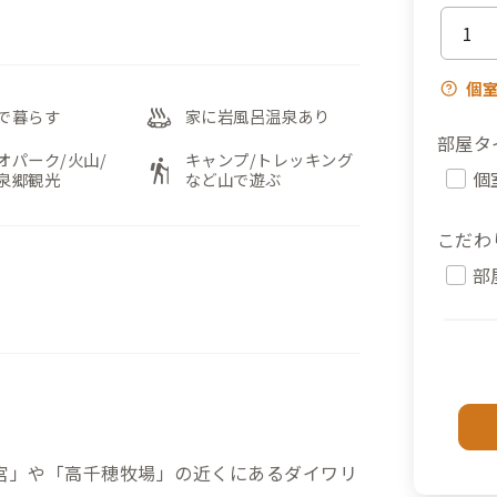
個
bath_outdoor
で暮らす
家に岩風呂温泉あり
部屋タ
オパーク/火山/
キャンプ/トレッキング
hiking
個
泉郷観光
など山で遊ぶ
こだわ
部
宮」や「高千穂牧場」の近くにあるダイワリ