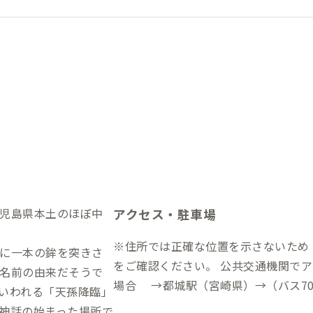
児島県本土のほぼ中
アクセス・駐車場
※住所では正確な位置を示さないため「G
に一本の鉾を突きさ
をご確認ください。 公共交通機関でアクセスする場合 ▼バスでアクセスする
名前の由来だそうで
場合 →都城駅（宮崎県）→（バス7
いわれる「天孫降臨」
歩20分）→到着 ※宮崎県都城市方面
神話の始まった場所で