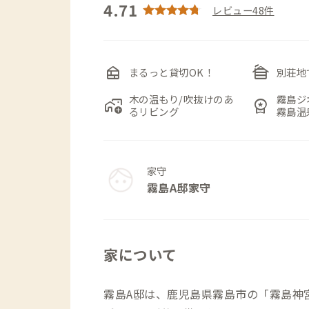
4.71
レビュー48件
nest_multi_room
cabin
まるっと貸切OK！
別荘地
木の温もり/吹抜けのあ
霧島ジ
add_home_work
workspace_premium
るリビング
霧島温
家守
霧島A邸家守
家について
霧島A邸は、鹿児島県霧島市の「霧島神