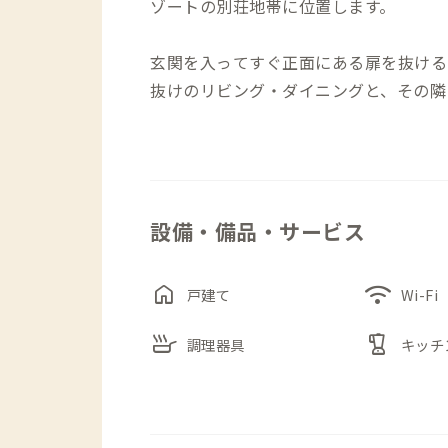
ゾートの別荘地帯に位置します。
玄関を入ってすぐ正面にある扉を抜ける
抜けのリビング・ダイニングと、その隣
各個室は全て2階にあり、リビング・ダ
2階の窓からは山並みにたくさんの別荘
見え、春はカッコウが鳴き、夏は木々の
す。
設備・備品・サービス
また、なんといっても霧島A邸最大の魅
てありますので、バルブを捻れば温泉が
くり過ごすことがおすすめです。
home
wifi
戸建て
Wi-Fi
skillet
blender
調理器具
キッチ