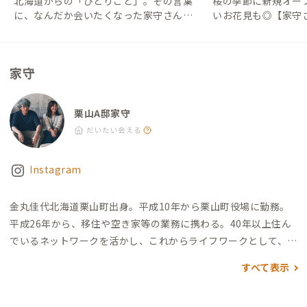
北海道からの「ひとりごと」。その言葉
桜の季節に新規オー
れた道産ワインがおすすめ。） その他 ・ファブラボ栗山β：徒
に、なんだか会いたくなった家守さんの
いお花見も◎【家守
歩8分 ・くりやまクリエイターズマーケット：徒歩15分 ・小林
話。【家守さんからの地域情報 #46】｜#
#19】｜#ADDress
酒造：車で5分
ADDressLife（アドレスライフ）
フ）
家守
栗山A邸家守
だいたい会える
Instagram
金丸佳代
北海道栗山町出身。平成10年から栗山町役場に勤務。
平成26年から、移住や空き家等の業務に携わる。40年以上住ん
でいるネットワークを活かし、これからライフワークとして、ま
ちに関わりたい人とまちの人をつなぐ活動をしていきたいと思
すべて表示
います。タイミングが合えば町内をご案内しますので、お気軽に
お声がけください。
趣味は音楽鑑賞、夏はロックフェスに行く