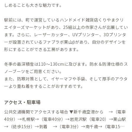
しめることも大きな魅力です。
駅前には、町で運営しているハンドメイド雑貨店くりやまクリ
エイターズマーケットがあり、25組以上の作家さんが出展してい
ます。さらに、レーザーカッター、UVプリンター、3Dプリンタ
ーが設置されているファブラボ栗山βがあり、自分のデザインを
形にすることができる工房があります。
冬季の最深積雪は110〜130cmに及びます。防水＆防滑仕様のス
ノーブーツをご用意ください。
また、防寒対策として、イヤーマフや手袋、そして厚手のアウタ
ーより重ね着をすることがおすすめです。
アクセス・駐車場
公共交通機関でアクセスする場合 ▼新千歳空港から →（電車
40分）→札幌駅→（電車40分）→岩見沢駅（電車20）→栗山駅
→（徒歩15分）→到着 →（電車3分）→南千歳→（電車15