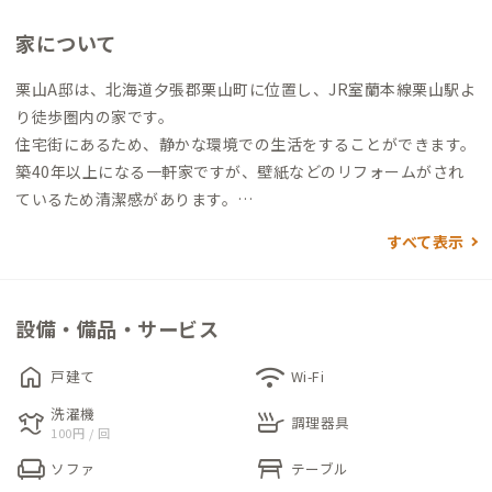
家について
栗山A邸は、北海道夕張郡栗山町に位置し、JR室蘭本線栗山駅よ
り徒歩圏内の家です。
住宅街にあるため、静かな環境での生活をすることができます。
築40年以上になる一軒家ですが、壁紙などのリフォームがされ
ているため清潔感があります。
すべて表示
個室は、中2階にあり独立した部屋なので生活音が気になりづら
いことも魅力のひとつです。
リビング・ダイニングからは、緑が豊富な庭を見ることができ
設備・備品・サービス
るため、仕事の気分転換にオススメです。そんな庭では、バーベ
キューをすることも可能です。
home
wifi
戸建て
Wi-Fi
洗濯機
laundry
skillet
家守が農家なので、新鮮な野菜やお米をお手頃な価格で購入する
調理器具
100円 / 回
ことができます。また、季節によっては収穫体験もできるので、
chair
table_restaurant
ソファ
テーブル
是非家守までご相談ください。