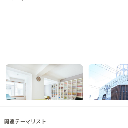
札幌A邸
富良野A邸
北海道
シェアハウス
北海道
ゲストハウス
【すすきのまで電車5分】憧れの北海道暮ら
【駅徒歩4分】トドマ
しは札幌から
温かみのある家
この家からの距離 34km
この家からの距離 58km
関連テーマリスト