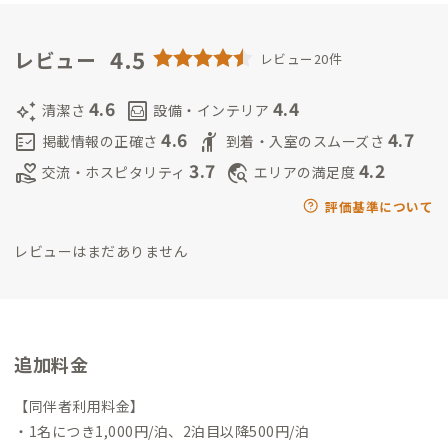
ことを生きがいにしています。
姉弟で家守をしています。
菱谷昌
弘
北海道栗山町出身。14歳からドラムを始める。2005年東京に
拠点を移し、以降エモ／オルタナティブロック／ポストパンク
4.5
レビュー
レビュー20件
等に精通したドラマーとして、バンドやサポートを務める。現在
は東京のロックバンド「HINTO」のドラマーとして活躍中。RIS
4.6
4.4
auto_awesome
living
清潔さ
設備・インテリア
ING SUN ROCK FESTIVAL、ROCK IN JAPAN FESTIVAL、COU
4.6
4.7
fact_check
hail
掲載情報の正確さ
到着・入室のスムーズさ
NTDOWN JAPAN等のロックフェスに出演。16年間の東京生活
3.7
4.2
volunteer_activism
travel_explore
交流・ホスピタリティ
エリアの満足度
を経て、2021年にUターンで栗山町へ拠点を移し、実家の農家
を経営しながら、バンド活動も行う二刀流で活動。
評価基準について
レビューはまだありません
追加料金
【同伴者利用料金】
・1名につき1,000円/泊、2泊目以降500円/泊