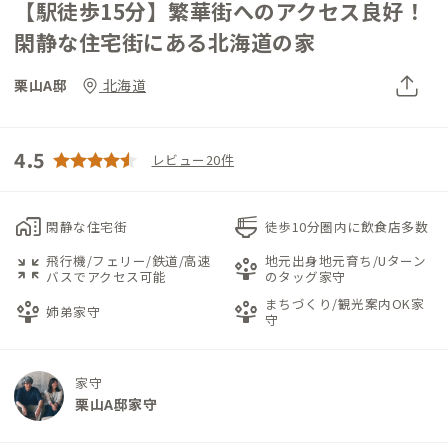
【駅徒歩15分】繁華街へのアクセス良好！
閑静な住宅街にある北海道の家
栗山A邸
北海道
4.5
レビュー20件
home_work
ramen_dining
閑静な住宅街
徒歩10分圏内に飲食店多数
飛行機/フェリー/鉄道/高速
地元出身地元育ち/Uターン
zoom_in_map
person_play
バスでアクセス可能
のタッグ家守
まちづくり/観光案内OK家
person_play
person_play
姉弟家守
守
家守
栗山A邸家守