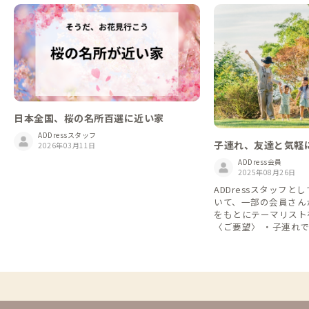
日本全国、桜の名所百選に近い家
ADDressスタッフ
子連れ、友達と気軽
2026年03月11日
家🏠👨‍👨‍👦‍👦
ADDress会員
2025年08月26日
ADDressスタッフ
いて、一部の会員さん
をもとにテーマリスト
〈ご要望〉 ・子連れ
拠点を教えてください
すい拠点を教えてくだ
ア生活に疲れた時に休
さい。 今回は、「子連れ、友達と気軽に貸
切で利用できる家」を
紹介します🏠 このテーマリストでは、「ま