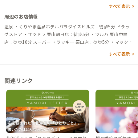
分）→追分駅→（電車15分）→栗山駅（徒歩15分）→到着 →
すべて表示
（電車40分）→札幌駅（高速バス60分）→栗山駅（徒歩15分）
周辺のお店情報
→到着 ▼札幌駅から →（高速バス60分）→栗山駅→（徒歩15
分）→到着 自動車でアクセスする場合 ▼新千歳空港から →
温泉 ・くりやま温泉ホテルパラダイスヒルズ：徒歩5分 ドラッ
（一般道40分）→到着 ▼札幌駅から →（一般道＆高速50分）
グストア ・サツドラ 栗山朝日店：徒歩5分 ・ツルハ 栗山中里
→到着 ▼苫小牧フェリーターミナルから →（一般道60分）→
店：徒歩10分 スーパー ・ラッキー 栗山店：徒歩5分 ・マックス
到着
バリュ 栗山店：徒歩10分 買い物 ・しまむら 栗山店：徒歩10分
すべて表示
・値ごろ市：徒歩22分（野菜直売所） 飲食店 ・名取屋：徒歩3
分（ホルモン鍋定食が人気） ・はらへーた：徒歩10分（町の中
華屋） ・高畑料理店：徒歩10分（地元の野菜を使ったカフェメ
関連リンク
ニューがおしゃれ） ・大番：徒歩10分（炭火の七輪で焼く焼肉
屋） ・大鵬：徒歩15分（行列ができるラーメン店） ・アース：
徒歩15分（ナンが美味しいネパールカレー） ・廬山：徒歩15分
（ボリューム満点のあんかけ焼きそばが人気） ・味道広路（あ
じどころ）：車で2分（ミシュラン２つ星の料亭） ・サメオト：
車で3分（眺めがいいイタリアンを中心にした創作料理。ランチ
は予約したほうが確実です。） ・アンドアム：車で3分（ちょっ
と特別な日のランチやディナーに。近隣のワイナリーから仕入