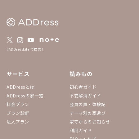
るごと貸切になる家」
家」、「2部屋同時予
公開することで、会員
択肢を提供させていた
#ADDressLife で検索！
サービス
読みもの
ADDressとは
初心者ガイド
ADDressの家一覧
不安解消ガイド
料金プラン
会員の声・体験記
プラン診断
テーマ別の家選び
法人プラン
家守からのお知らせ
利用ガイド
FAQ・ヘルプ