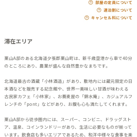
部屋の定員について
連泊割について
キャンセル料について
滞在エリア
栗山A邸のある北海道夕張郡栗山町は、新千歳空港から車で40分
のところにあり、農業が盛んな自然豊かなまちです。
北海道最古の酒蔵「小林酒造」があり、敷地内には蔵元限定の日
本酒などを販売する記念館や、世界一美味しい甘酒が味わえる
古民家カフェ「小林家」、お蕎麦屋の「錦水庵」、カジュアルフ
レンチの「pont」などがあり、お腹も心も満たしてくれます。
栗山A邸から徒歩圏内には、スーパー、コンビニ、ドラッグスト
ア、温泉、コインランドリーがあり、生活に必要なものが揃って
います。飲食店も多いエリアであるため、和洋中様々な食事を楽