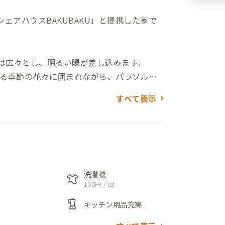
ェアハウスBAKUBAKU」と提携した家で
グは広々とし、明るい陽が差し込みます。
る季節の花々に囲まれながら、パラソルの
す。
すべて表示
けられているため、仕事の休憩でテレビを見
め、交流を楽しみながら仕事をしたい方に
います。
洗濯機
laundry
100円 / 回
れているみんなのカフェでは、地域住民が集
blender
キッチン用品充実