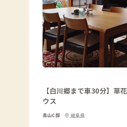
【白川郷まで車30分】草
ウス
高山C邸
岐阜県