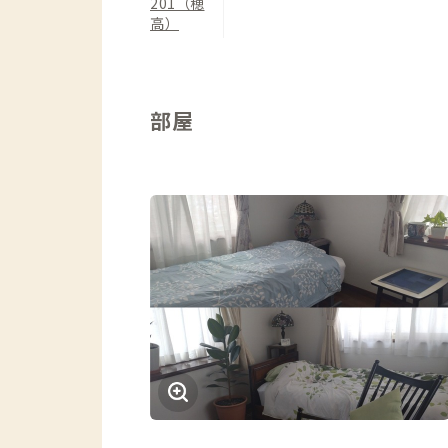
201（穂
高）
部屋