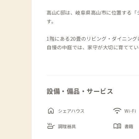
高山C邸は、岐阜県高山市に位置する「シ
す。
1階にある20畳のリビング・ダイニン
自慢の中庭では、家守が大切に育ててい
下でシェアハウス住人と交流を楽しめま
3階の個室にはそれぞれテレビが備え付
ることもできます。
家の中にコワーキングスペースもあるた
設備・備品・サービス
もおすすめです。
シェアハウスでは、イベントを開催して
home
wifi
シェアハウス
Wi-Fi
月2回開催の子ども食堂や週1回開催さ
skillet
menu_book
まる機会となっています。
調理器具
書籍