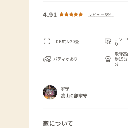
4.91
レビュー69件
コワー
fullscreen
important_devices
LDK広々20畳
り
飛騨高
add_home_work
workspace_premium
パティオあり
歩15
分
家守
高山C邸家守
家について