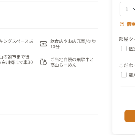
個
部屋タ
キングスペースあ
飲食店やお店充実/徒歩
local_activity
10分
個
山の朝市まで徒
ご当地自慢の飛騨牛と
grocery
分/白川郷まで車30
こだわ
高山らーめん
部