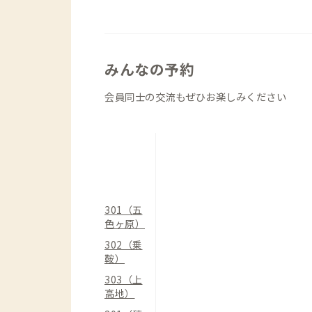
みんなの予約
会員同士の交流もぜひお楽しみください
301（五
色ヶ原）
302（乗
鞍）
303（上
高地）