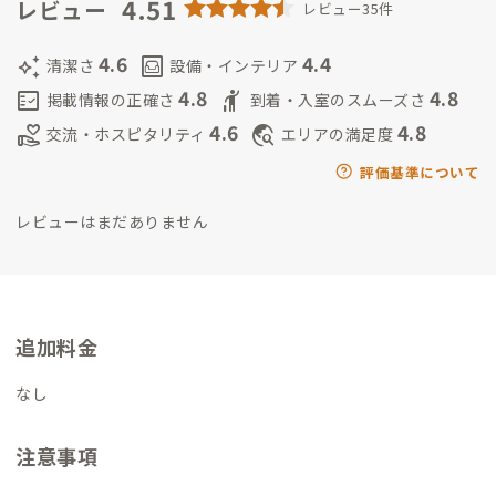
4.51
レビュー
レビュー35件
4.6
4.4
auto_awesome
living
清潔さ
設備・インテリア
4.8
4.8
fact_check
hail
掲載情報の正確さ
到着・入室のスムーズさ
4.6
4.8
volunteer_activism
travel_explore
交流・ホスピタリティ
エリアの満足度
評価基準について
レビューはまだありません
追加料金
なし
注意事項