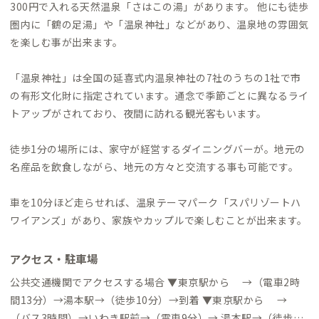
300円で入れる天然温泉「さはこの湯」があります。 他にも徒歩
圏内に「鶴の足湯」や「温泉神社」などがあり、温泉地の雰囲気
を楽しむ事が出来ます。
「温泉神社」は全国の延喜式内温泉神社の7社のうちの1社で市
の有形文化財に指定されています。通念で季節ごとに異なるライ
トアップがされており、夜間に訪れる観光客もいます。
徒歩1分の場所には、家守が経営するダイニングバーが。地元の
名産品を飲食しながら、地元の方々と交流する事も可能です。
車を10分ほど走らせれば、温泉テーマパーク「スパリゾートハ
ワイアンズ」があり、家族やカップルで楽しむことが出来ます。
アクセス・駐車場
公共交通機関でアクセスする場合 ▼東京駅から →（電車2時
間13分）→湯本駅→（徒歩10分）→到着 ▼東京駅から →
（バス3時間）→いわき駅前→（電車9分）→ 湯本駅→（徒歩10