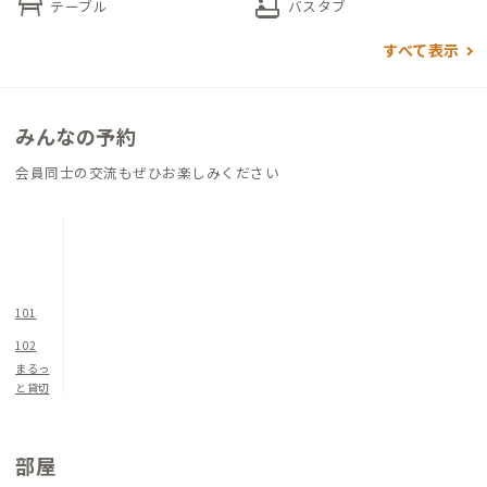
table_restaurant
bathtub
テーブル
バスタブ
すべて表示
みんなの予約
会員同士の交流もぜひお楽しみください
101
102
まるっ
と貸切
部屋