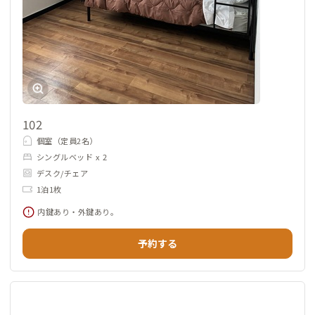
102
個室（定員2名）
シングルベッド x 2
デスク/チェア
1泊1枚
内鍵あり・外鍵あり。
予約する