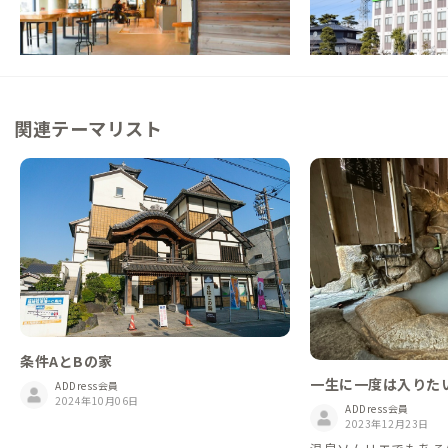
に根ざしたゲストハウス
癒しのホテル
この家からの距離 6km
この家からの距離 28km
関連テーマリスト
条件AとBの家
一生に一度は入りた
ADDress会員
2024年10月06日
がある家
ADDress会員
2023年12月23日