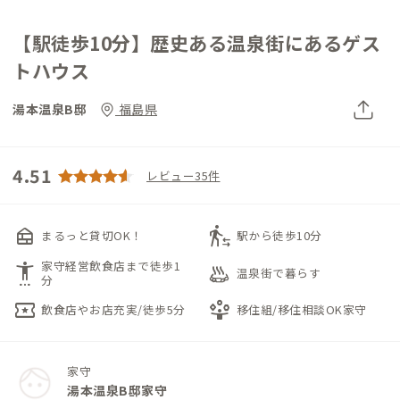
【駅徒歩10分】歴史ある温泉街にあるゲス
トハウス
湯本温泉B邸
福島県
4.51
レビュー35件
nest_multi_room
transfer_within_a_station
まるっと貸切OK！
駅から徒歩10分
家守経営飲食店まで徒歩1
settings_accessibility
bath_outdoor
温泉街で暮らす
分
local_activity
person_play
飲食店やお店充実/徒歩5分
移住組/移住相談OK家守
家守
湯本温泉B邸家守