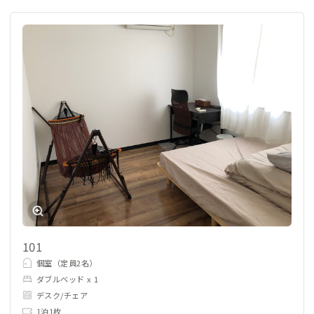
101
個室（定員2名）
ダブルベッド x 1
デスク/チェア
1泊1枚