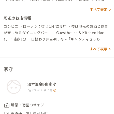
分）→到着 ▼東京駅から →（バス3時間）→湯本インター出
すべて表示
口→（タクシー5分) ※要迎車 自動車でアクセスする場合 ▼福島
周辺のお店情報
空港から →（一般道8分）→あぶくま高原道路→（高速道49
分）→いわき湯本IC→（一般道7分）→到着 ▼東京駅から →
コンビニ ・ローソン：徒歩1分 飲食店 ・夜は地元のお酒と食事
（一般道7分）→首都高速都心環状線/C1→（高速道2時間20分）
が楽しめるダイニングバー 「Guesthouse & Kitchen Hac
→いわき湯本IC→（一般道7分）→到着
e」：徒歩1分 ・日替わり弁当400円〜「キャンディきっち
ん」：徒歩1分 ・ムスリムの食事が楽しめる「ハラル食堂」：徒
すべて表示
歩5分 ・昔ながらの定食屋さん「かわさき食堂」：徒歩4分 ・本
格的なスペインバル「マイタイ」；徒歩５分 ・お勧めはソーキ
そば「A家食堂」：徒歩8分 ・昭和の喫茶店「天都居(あどり
家守
ぶ)」：徒歩8分 温泉 ・天然温泉「さはこの湯」：徒歩30秒（家
の目の前です） ・鶴の足湯：徒歩1分 買い物 ・名物はかりんと
う饅頭「和菓子しら石」徒歩2分 観光 ・温泉神社：徒歩3分 ・ス
湯本温泉B邸家守
パリゾートハワイアンズ：車で9分 ・ハワイアンズスタジアムい
だいたい会える
わき：車で8分 ・アクアマリンふくしま：車で25分
職業：
宿屋のオヤジ
出身地：
福井県越前町