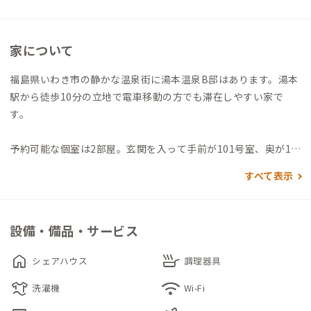
家について
福島県いわき市の静かな温泉街に湯本温泉B邸はあります。湯本
駅から徒歩10分の立地で電車移動の方でも滞在しやすい家で
す。
予約可能な個室は2部屋。玄関を入って手前が101号室、奥が10
2号室です。寝具はダブルベットが用意されているため、1人で
すべて表示
広々と休むことも、パートナーと同伴利用することも可能です。
息抜きにぴったりのハンモックも設置されていて、仕事の合間の
ちょっとした休憩時間にリラックスすることができます。
設備・備品・サービス
徒歩1分の場所には、家守が運営しているGuesthouse & Kitche
home
skillet
シェアハウス
調理器具
n Haceがあり、さまざまな場所から訪れる人たちとの交流も楽
laundry
wifi
しめます。
洗濯機
Wi-Fi