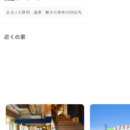
まるっと貸切
温泉
駅から徒歩10分以内
近くの家
いわきA邸
広野A邸
福島県
ゲストハウス
福島県
ホテル/旅館
【駅徒歩5分】商店街の真ん中にある、地域
【IC5分】サッカーの