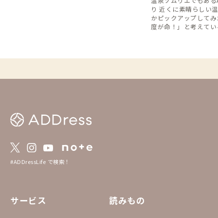
温泉ソムリエでもあるA
り 近くに素晴らしい
かピックアップしてみ
度が命！」と考えてい
りもお湯に重点を置い
ります。 折角全国をホッピングをしている
ならば、拠点のお風呂
地、その瞬間しか味わ
し！ ※注意※ 共同浴場などの地域の人が多
い温泉施設を訪れる際
しっかり守りましょう
可済）
#ADDressLife で検索！
サービス
読みもの