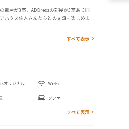
屋が3室、ADDressの部屋が3室あり同
アハウス住人さんたちとの交流も楽しめま
すべて表示
あり、バスはありますが1日数本なのでご利
さはありますが、シェアハウス住人も利用
wifi
家屋敷のような面影を感じさせます。門を
essオリジナル
Wi-Fi
母屋）が出迎えてくれます。かつては天皇陛下
chair
具
ソファ
た。
すべて表示
がっており、左手にはリビングスペースがあ
ークや北欧のモダンインテリアがバランス