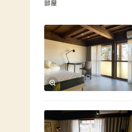
部屋
ではなかなか見ることのできない満天の
ここ上野原では『朝日と共に起きて、暗
休める暮らしが当たり前のようになって
都心での生活に疲れたらぜひ上野原に訪
暮らしが待ち構えていることでしょう。