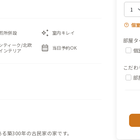
個
auto_awesome
煎所併設
室内キレイ
部屋タ
ンティーク/北欧
calendar_month
当日予約OK
個
インテリア
こだわ
部
のある築300年の古民家の家です。