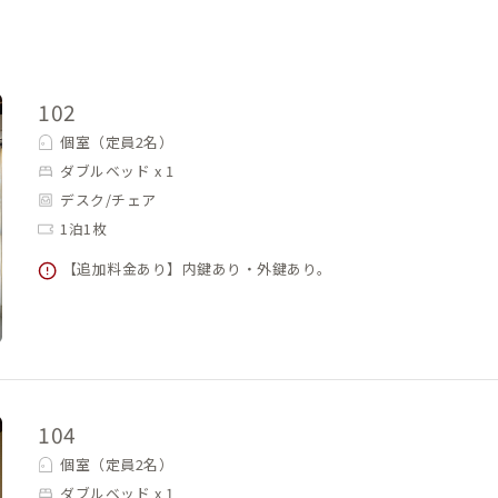
星空が顔を覗かせます。
くなったら眠りにつく』、そんな体と脳を
います。
れることをおすすめします。きっと素敵な
102
個室（定員2名）
ダブルベッド x 1
デスク/チェア
1泊1枚
【追加料金あり】内鍵あり・外鍵あり。
104
個室（定員2名）
ダブルベッド x 1