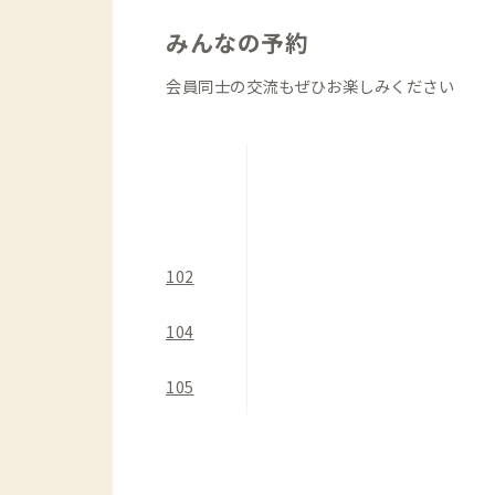
良く配置されており、古き良き家であり
います。
みんなの予約
会員同士の交流もぜひお楽しみください
リビングに隣接して、コワーキングスペ
ます。
ダイニング・キッチンは、調理に十分な
は、近くのスーパーで食材を買い出しし
102
各個室には広々したデスクに昇降式のチ
ため、集中してリモートワーク作業がで
104
東西にそれぞれトイレ、洗面、浴室（シ
つ備えられています。
105
この家の魅力は、古民家ならではの静か
近くに飲食店や買い物のできる場所はあ