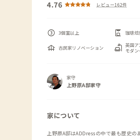
4.76
レビュー162件
counter_3
coffee_maker
3個室以上
珈琲焙
英国ア
foundation
scene
古民家リノベーション
モダン
家守
上野原A邸家守
家について
上野原A邸はADDressの中で最も歴史