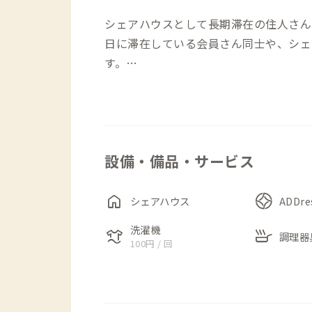
シェアハウスとして長期滞在の住人さんの部
日に滞在している会員さん同士や、シェ
す。
JR上野原駅から徒歩25分ほどの場所に
用の際はご注意ください。
設備・備品・サービス
駐車場は敷地隣の砂利スペースです。広
するため、詰めて駐車してください。
home
道路沿いには長屋門があり、かつての武
シェアハウス
ADDr
くぐると、築300年の大きな古民家（
洗濯機
laundry
skillet
調理器
に絹を上納していた養蚕農家の邸宅でし
100円 / 回
1階玄関を入ると、広々とした土間が広
ります。日本の古民家に英国のアンティ