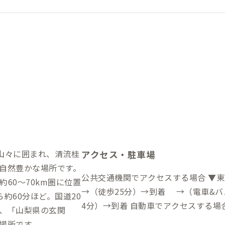
の山々に囲まれ、清流桂
アクセス・駐車場
自然豊かな場所です。
公共交通機関でアクセスする場合 ▼東京駅から →（電車85分）→上野原駅
60～70km圏に位置
→（徒歩25分）→到着 →（電車&バ
ら約60分ほど。国道20
4分）→到着 自動車でアクセスする場合 ▼東京駅から →（一般道&高速道路
、「山梨県の玄関
60分）→到着
場所です。