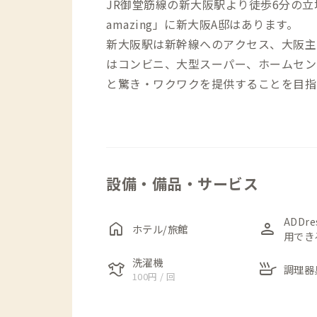
JR御堂筋線の新大阪駅より徒歩6分の立
amazing」に新大阪A邸はあります。
新大阪駅は新幹線へのアクセス、大阪主
はコンビニ、大型スーパー、ホームセン
と驚き・ワクワクを提供することを目指
1階共用部は、間接照明付き玄関ホール、
ア、3人掛けベンチ）、ワークスペース
乾燥機、トイレ2か所、洗面台、浴室が
設備・備品・サービス
2階の1～4号室の各個室はサイドチェ
す。
ADDr
home
person
ホテル/旅館
用でき
リノベーションにより再生された和モダンな
共用スペースで、交流もお楽しみくださ
洗濯機
laundry
skillet
調理器
100円 / 回