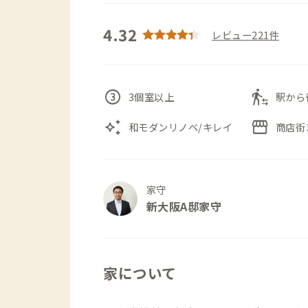
4.32
レビュー221件
counter_3
transfer_within_a_station
3個室以上
駅から
auto_awesome
storefront
和モダンリノベ/キレイ
商店街
家守
新大阪A邸家守
家について