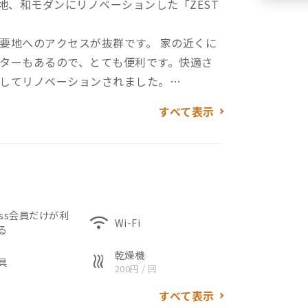
地、和モダンにリノベーションした「ZEST
要地へのアクセスが抜群です。 家の近くに
ターもあるので、とても便利です。快適さ
してリノベーションされました。
すべて表示
広々としたLDK（6人掛けダイニングチェ
（2人掛けカウンターテーブル）、洗濯機、
あります。
ストが備え付け。リモートワークがはかどりま
ess会員だけが利
wifi
Wi-Fi
る
空間「ZEST amazing」の広々とした
い。
乾燥機
heat
具
200円 / 回
すべて表示