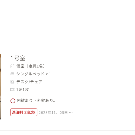
1号室
個室（定員1名）
シングルベッド x 1
デスク/チェア
1泊1枚
内鍵あり・外鍵あり。
連泊割
3泊2枚
2023年11月09日 ～