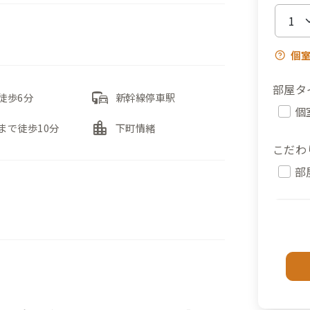
個
部屋タ
commute
徒歩6分
新幹線停車駅
個
location_city
まで徒歩10分
下町情緒
こだわ
部