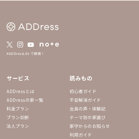
ド・バッジ ・エリア賞 ※シルバーバッ
ジ ・入賞 ※ブロンズバッジ 【2.選
考方法】 ・2023年11月6～13日にweb上で
アンケート募集 【3.選考基準】 ・全国優秀
賞 ：得票数上位5件を選出 ・エリア賞
：エリア別の得票数のトップ3件を選出
（同得票数の場合は繰り上げ） ・入賞
：全エリアをまたぎ一定の得票数以上の
家を選出 【4.家守アワード2023とは？】 htt
#ADDressLife で検索！
ps://addresslove.notion.site/2023-a7dcbb
ba98104b80a959d3874ab7e0ba?pvs=4
サービス
読みもの
ADDressとは
初心者ガイド
ADDressの家一覧
不安解消ガイド
料金プラン
会員の声・体験記
プラン診断
テーマ別の家選び
法人プラン
家守からのお知らせ
利用ガイド