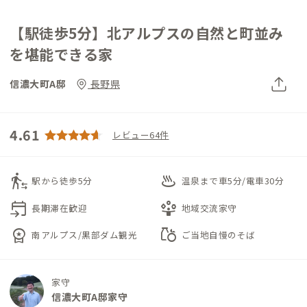
【駅徒歩5分】北アルプスの自然と町並み
を堪能できる家
信濃大町A邸
長野県
4.61
レビュー64件
transfer_within_a_station
onsen
駅から徒歩5分
温泉まで車5分/電車30分
event_upcoming
person_play
長期滞在歓迎
地域交流家守
workspace_premium
grocery
南アルプス/黒部ダム観光
ご当地自慢のそば
家守
信濃大町A邸家守