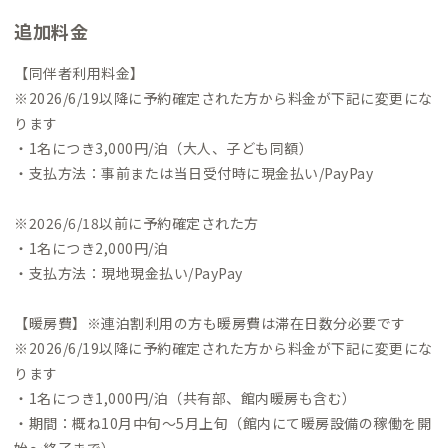
上、ご利用をお願いします。
・ゲストハウス提携ですが、ADDr
追加料金
essでご利用いただくお部屋はセットアップや清掃も含め全てセ
ルフサービスとなります。タオルや浴室のアメニティ、調味料な
【同伴者利用料金】
どの消耗品もご自身のものをお使いいただく形（または有料）
※2026/6/19以降に予約確定された方から料金が下記に変更にな
になりますので、ご理解をお願いいたします。
【自己紹介】
こん
ります
にちは！信濃大町A邸の家守、なかむぅです。
出身はぶどうやワ
・1名につき3,000円/泊（大人、子ども同額）
インで有名な山梨県甲州市ですが、約10年前にこの信濃大町へ
・支払方法：事前または当日受付時に現金払い/PayPay
移住してきました。
学生時代は東海大学海洋学部の環境社会学
科で環境全般を学び、再生可能エネルギーを活用した地域づく
※2026/6/18以前に予約確定された方
りによって地域が自立することを夢に描き、当時それらを実現し
・1名につき2,000円/泊
ていたこの大町へ初めてきたのがきっかけです。
大学卒業後は大
・支払方法：現地現金払い/PayPay
町の地域おこしのNPOに所属しながら地域と深く関わり、菜の
花・そば畑、小水力発電、植物調査、環境アセスメントの一環
【暖房費】※連泊割利用の方も暖房費は滞在日数分必要です
でVRの作成などをしてきました。
またそれと並行して「ゲスト
※2026/6/19以降に予約確定された方から料金が下記に変更にな
ハウス林屋（信濃大町A邸）」と最近は古民家を一棟セルフリノ
ります
ベーションした「久遠」という一棟貸しの宿も運営しており、北
・1名につき1,000円/泊（共有部、館内暖房も含む）
アルプスの平飼い卵の養鶏もやっています。販売もしていますの
・期間：概ね10月中旬〜5月上旬（館内にて暖房設備の稼働を開
で、お声がけください！
私の大好きな大町の紹介をさせていただ