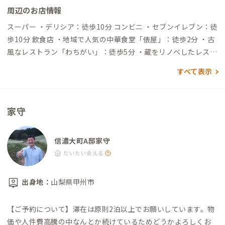
周辺のお店情報
スーパー ・デリシア：徒歩10分 コンビニ ・セブンイレブン：徒
歩10分 飲食店 ・地域で人気の中華食堂「俵屋」：徒歩2分 ・古
風なレストラン「わちがい」：徒歩5分 ・蔵をリノベしたレスト
ラン「くんくん亭」：徒歩3分 ・古き良き建物のお蕎麦屋さん
すべて表示
「宝食堂」：徒歩5分 観光 ・カフェ併設の博物館「塩の道ちょ
うじや」：徒歩5分 ・北アルプスと大町市を望む「鷹狩山展望
台」：徒歩1時間30分/車12分
家守
信濃大町A邸家守
だいたい会える
出身地：
山梨県甲州市
【ご予約について】
滞在は原則2泊以上でお願いしています。物
価や人件費高騰の中なんとか続けているためどうかよろしくお