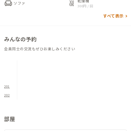
乾燥機
chair
heat
ソファ
ります。それぞれデスクとチェアがあり、リモートワークも快適
300円 / 回
に行うことができます。天気のいい日には北アルプスの雄大な姿
すべて表示
を眺めることができ、それだけでもここを訪れた価値を感じるこ
とができると思います。
みんなの予約
また現在、家守が主体となって建物の奥側を宿などに活用して
いこうと計画中とのこと。ここを拠点にさまざまな出会いが生
会員同士の交流もぜひお楽しみください
まれ、訪れた人にとって地域丸ごと愛着を持てる家になること
と思います。
201
202
部屋