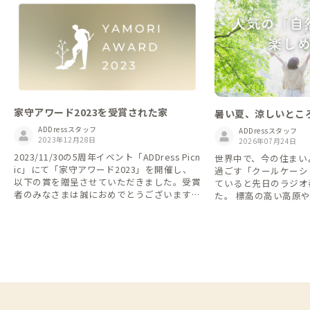
家守アワード2023を受賞された家
暑い夏、涼しいとこ
ケーション」しませ
ADDressスタッフ
ADDressスタッフ
2023年12月28日
2026年07月24日
2023/11/30の5周年イベント「ADDress Picn
世界中で、今の住まい
ic」にて「家守アワード2023」を開催し、
過ごす「クールケーシ
以下の賞を贈呈させていただきました。受賞
ていると先日のラジオ
者のみなさまは誠におめでとうございます！
た。 標高の高い高原
本アワードは、会員・家守のみなさまが「心
夏でも東京都心に比べ
からおすすめしたい家（家守）」を投票方式
会員レビューでも高評
によって選定された家になります。 受賞さ
める家を、北から南ま
れた家には、各家のトップ画像にはそれぞれ
く眠れる、避暑する多
ゴールド・シルバー・ブロンズの3種類のバ
ッジが掲載されています。 ぜひどのような
家・家守さんが受賞されたのかを見てみた
り、次の訪れたい家を探すために活用くださ
い！ 【1.賞一覧】 ・全国優秀賞 ※ゴール