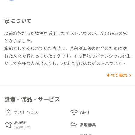
家について
以前旅館だった物件を活用したゲストハウスが、ADDressの家
となりました。
旅館として使われていた当時は、黒部ダム等の開発のために訪
れた人々で賑わっていたそうです。その建物のポテンシャルを生
かして多様な人が出入りし、地域に溶け込むゲストハウスとし
て活用され、ADDressの家として引き継がれました。
すべて表示
入り口には当時使われていた「林屋旅館」の看板が残っており、
分かりやすい目印になります。
設備・備品・サービス
玄関から入ると、すぐ右手にオープンキッチンがあり、複数人で
調理をすることも可能な広さです。キッチンにはカウンターも併
home
wifi
ゲストハウス
Wi-Fi
設されていて、料理を通した会員同士のコミュニケーションが生
洗濯機
laundry
skillet
まれやすい仕掛けが施されています。
調理器具
100円 / 回
この家にはトイレが4つあるのも特長です。個室は2人用が2室あ