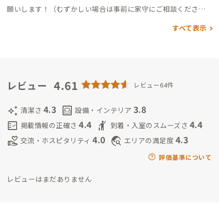
願いします！（むずかしい場合は事前に家守にご相談くださ
い）
【家守との会いやすさ】
1泊の場合、タイミングが合わずお
すべて表示
会いできないかもしれません。
信濃大町の周辺には町歩きする
ところや自然いっぱいの景勝地、温泉などおすすめの場所がた
くさんあります。1泊で魅力をお伝えするのはむずかしいため、
3日〜の滞在をおすすめしています。ぜひゆったりとお越しくだ
さい！
また小さい子どもがいるため、夕飯や晩酌のお付き合い
4.61
レビュー
レビュー64件
は少し控えさせていただいています。おすすめの場所はご紹介さ
せていただきますね！
【ご留意いただくこと】
・宿泊施設のた
4.3
3.8
auto_awesome
living
清潔さ
設備・インテリア
め他の宿泊のお客様もお越しになられたり、滞在していることも
4.4
4.4
fact_check
hail
掲載情報の正確さ
到着・入室のスムーズさ
あります。また共有部は家守の打ち合わせやご近所の方が訪れて
4.0
4.3
volunteer_activism
travel_explore
交流・ホスピタリティ
エリアの満足度
活用することもあります。ADDressの利用条件とゲストハウ
ス、シェアハウス、コワーキング利用の方の条件が異なる部分
評価基準について
もありますので、ご理解をお願いいたします。
・古民家を活用し
レビューはまだありません
ているため防音や断熱の低さ、段差がある箇所があります。2階
への移動は階段になりますので、小さなお子様やご高齢の方、足
の不自由な方にはご不便をお掛けすることがあると思います。特
に未就学までのお子さまには常に見守りが必要です。ご理解の