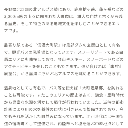
長野県北西部の北アルプス麓にあり、鹿島槍ヶ岳、爺ヶ岳などの
3,000m級の山々に囲まれた大町市は、雄大な自然と古くから残
る歴史、そして特色のある地域文化を楽しむことができるエリ
アです。
最寄り駅である「信濃大町駅」は黒部ダムの玄関口として有名
で、観光バスの発着場となっています。スノーリゾートである白
馬エリアにも隣接しており、登山やスキー、スノーボードなどの
アクティビティを楽しむこともできます。運が良ければ「鷹狩山
展望台」から雲海に浮かぶ北アルプスを眺めることができます。
温泉地としても有名で、バス等を使えば「大町温泉郷」を訪れる
ことも可能です。またこのエリアの歴史は古く、鎌倉・室町時代
から豊富な水源を活かして稲作が行われていました。当時の都市
計画により川の水を碁盤の目状に引き込んで整備されており、今
でもそれを活かした町並みになっています。江戸時代には千国街
道の宿場町として整備され、内陸部へと塩を運ぶ中継地点として