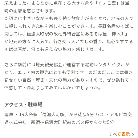
栄えました。まちなかに点在する大きな倉や「なまこ壁」は当
時の面影を感じさせます。
周辺には小さいながらも長く続く飲食店が多くあり、地元の人々
に親しまれてきた味を楽しむことができます。長野名産のそばに
関しては、信濃大町駅の改札外待合室にあるそば屋「榑木川」
が地元の方々に人気で、行き交う人とだしの香り、無心ですする
そばの音が、何とも言えない魅力を感じさせます。
さらに駅前には地元観光協会が運営する電動レンタサイクルが
あり、エリア内の観光にとても便利です。まだまだここには書き
記せない自然・歴史・文化の魅力がありますので、ぜひ訪れて・
体感して・深堀りしてみてはいかがでしょうか。
アクセス・駐車場
電車 ・JR大糸線「信濃大町駅」から徒歩5分 バス ・アルピコ交
通株式会社 新宿～信濃大町駅前のバス停から徒歩5分
すべて表示