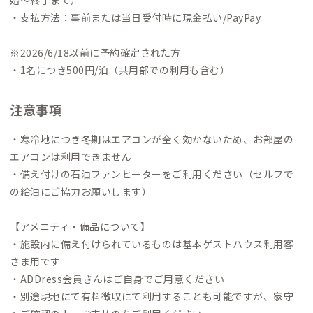
始～終了まで）
きます。
大町は北アルプスの麓にあり、立山黒部アルペンルート
・支払方法：事前または当日受付時に現金払い/PayPay
の玄関口として有名です。四季折々の大自然が味わえ、春は花と
雪の北アルプス、夏は北アルプスの登山や湖のアクティビテ
※2026/6/18以前に予約確定された方
ィ、秋は三段紅葉や雲海、冬はスキーやスノーボード（白馬へ3
・1名につき500円/泊（共用部での利用も含む）
0分）が楽しめます！
北には仁科三湖と呼ばれる湖があり散歩や
ランニングにおすすめです。市内には存在感のある神社仏閣も点
注意事項
在し、市街地にはかつての千国街道（塩の道）を思わせる古き
良き建物も残っています。温泉もあります。公共交通でも行ける
・寒冷地につき冬期はエアコンが全く効かないため、お部屋の
大町温泉郷や木崎湖、車がある場合は源泉である葛温泉にぜひ
エアコンは利用できません
足を運んでみてください！
水道をひねると蛇口から北アルプス
・備え付けの石油ファンヒーターをご利用ください（セルフで
のおいしい水が飲めるのは、北アルプスの麓ならでは。訪れた
の給油にご協力お願いします）
方々から水が美味しい（超軟水）と評判です。
それでは、信濃大
町に来ていただける日を楽しみにしています！
【アメニティ・備品について】
・施設内に備え付けられているものは基本ゲストハウス利用客
さま用です
・ADDress会員さんはご自身でご用意ください
・別途現地にて有料徴収にて利用することも可能ですが、家守