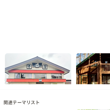
白馬C邸
佐久A邸
長野県
ホテル/旅館
長野県
戸建て
【温泉付き】北アルプスが目の前に広がる、
【まるっと貸切専用】
BARで地酒も楽しめる拠点
ス暮らし
この家からの距離 22km
この家からの距離 56km
関連テーマリスト