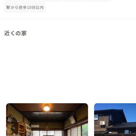
駅から徒歩10分以内
近くの家
氷見C邸
氷見A邸
富山県
シェアハウス
富山県
ゲストハウス
【駅徒歩4分】遊び心の詰まったヒミツの遊
【カフェ併設】大自然
び場
この家からの距離 7km