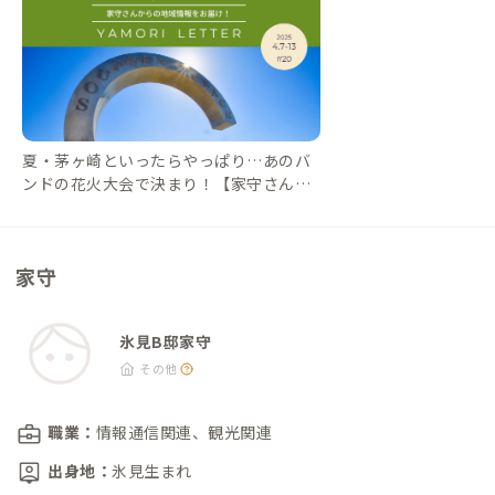
屋本店：徒歩5分 ・食彩居酒屋 灘や：徒歩5分 ・いろどりや：徒
歩8分（居酒屋） ・ブルーミン：徒歩8分（地ビールレストラン/
金土日のみ） ・万葉：徒歩8分（寿司） ・居酒屋 まる甚 | 海鮮
丼：徒歩9分 ・割烹しげはま：徒歩14分 ・氷見港魚市場食堂：
徒歩15分（定食） ・ひみ岸壁市場：徒歩15分（和食） ・多古
爺： 徒歩15分（海岸のうどん屋) ・８番らーめん 氷見朝日丘
夏・茅ヶ崎といったらやっぱり…あのバ
店：徒歩15分 ・考えるパンKOPPE：徒歩15分（移住者が営むベ
ンドの花火大会で決まり！【家守さんか
ーカリー/水土のみ） ・TENONAL：車4分、徒歩15分（ジェラ
らの地域情報 #20】｜#ADDressLife（ア
ート/古着） ・呑多喰（どんたく）：徒歩16分（愛想いいお母さ
ドレスライフ）
んがいる居酒屋） ・seaside cafeソラトキ：車4分（海浜植物園
家守
4F/海が見える） 観光 ・氷見市潮風ギャラリー藤子不二雄Ⓐアー
トコレクション：徒歩13分 ・氷見漁港：徒歩12分 ・朝日山公
園：徒歩13分（小高い丘と展望台） ・氷見漁港場外市場 ひみ番
氷見B邸家守
屋街：車6分 ・道の駅雨晴：車8分 ・Says Farm：車15分（山上
その他
にあるワイナリー） ・新湊漁港：車27分（市場もあり、9月～5
月はカニの昼セリが見られる/要予約） その他 ・有磯の湯：徒歩
職業：
情報通信関連、観光関連
1分 ・コミュニティ・スペース ひみりべ：徒歩1分 （卓球台、菓
出身地：
氷見生まれ
子販売等あり） ・氷見駅レンタサイクル：徒歩2分 ・まちのタ