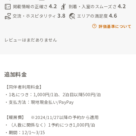
4.2
4.2
fact_check
hail
掲載情報の正確さ
到着・入室のスムーズさ
3.8
4.6
volunteer_activism
travel_explore
交流・ホスピタリティ
エリアの満足度
評価基準について
レビューはまだありません
追加料金
【同伴者利用料金】
・1名につき：1,000円/1泊、2泊目以降500円/泊
・支払方法：現地現金払い/PayPay
【暖房費】 ※2024/11/27以降の予約から適用
・（人数に関係なく）1予約につき1,000円/泊
・期間：12/1～3/15