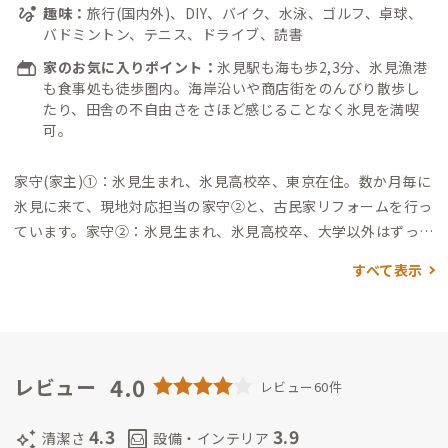
マル場：徒歩14分（氷見市IJU応援センター） ・明文堂書店TSU
趣味：
旅行(国内外)、DIY、バイク、水泳、ゴルフ、卓球、
TAYA 氷見店：徒歩23分
バドミントン、テニス、ドライブ、読書
家のお気に入りポイント：
氷見駅も海も歩2,3分、氷見漁港
も食事処も徒歩圏内。海岸沿いや商店街をのんびり散歩し
たり、田舎の不自由さをさほど感じることなく氷見を満喫
可。
家守(家主)①：氷見生まれ、氷見高校卒、東京在住。数か月毎に
氷見に来て、現地対応担当の家守②と、古民家リフォームを行っ
ています。
家守②：氷見生まれ、氷見高校卒、大学以外はずっと
氷見在住。現在、氷見で観光業等に携わり、地元に幅広いネット
すべて表示
ワークをもっています。地元の有志などにも顔が効き、氷見のこ
とに関してはとても頼りになります。
この古民家は、田舎の小さ
な町中の古い空き家を、できるだけコストをかけず工夫をこら
してリフォームした町家です。改修/改善は引き続き継続的に行
っており、今でも毎年少しづつ進化しています。安価にリフォー
4.0
レビュー
レビュー60件
ム/DIYする方法に関心ある方は特に、ぜひ来てみてください。
4.3
3.9
auto_awesome
living
清潔さ
設備・インテリア