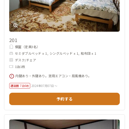
201
個室（定員3名）
セミダブルベッド x 1, シングルベッド x 1, 和布団 x 1
デスク/チェア
1泊1枚
内鍵あり・外鍵あり。窓用エアコン・扇風機あり。
連泊割
7泊6枚
2024年07月07日 ～
予約する