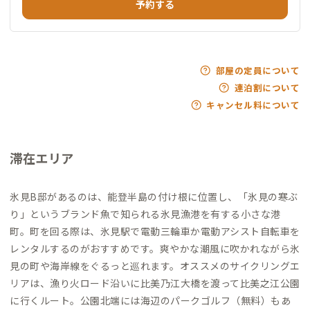
予約する
部屋の定員について
連泊割について
キャンセル料について
滞在エリア
氷見B邸があるのは、能登半島の付け根に位置し、「氷見の寒ぶ
り」というブランド魚で知られる氷見漁港を有する小さな港
町。町を回る際は、氷見駅で電動三輪車か電動アシスト自転車を
レンタルするのがおすすめです。爽やかな潮風に吹かれながら氷
見の町や海岸線をぐるっと巡れます。オススメのサイクリングエ
リアは、漁り火ロード沿いに比美乃江大橋を渡って比美之江公園
に行くルート。公園北端には海辺のパークゴルフ（無料）もあ