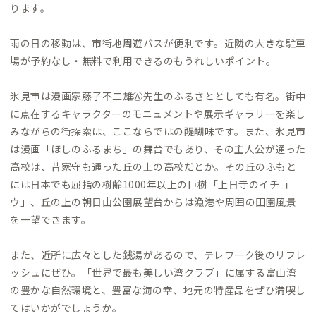
ります。
雨の日の移動は、市街地周遊バスが便利です。近隣の大きな駐車
場が予約なし・無料で利用できるのもうれしいポイント。
氷見市は漫画家藤子不二雄Ⓐ先生のふるさととしても有名。街中
に点在するキャラクターのモニュメントや展示ギャラリーを楽し
みながらの街探索は、ここならではの醍醐味です。また、氷見市
は漫画「ほしのふるまち」の舞台でもあり、その主人公が通った
高校は、昔家守も通った丘の上の高校だとか。その丘のふもと
には日本でも屈指の樹齢1000年以上の巨樹「上日寺のイチョ
ウ」、丘の上の朝日山公園展望台からは漁港や周囲の田園風景
を一望できます。
また、近所に広々とした銭湯があるので、テレワーク後のリフレ
ッシュにぜひ。「世界で最も美しい湾クラブ」に属する富山湾
の豊かな自然環境と、豊富な海の幸、地元の特産品をぜひ満喫し
てはいかがでしょうか。