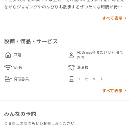
ながらジョギングやのんびりお散歩するぜいたくな時間が待っ
ています。
すべて表示
古民家をリフォームした建物は、現在も改修中。時折、家守が
部分リフォーム作業中のことも。DIY好きな方、建築好きな方、
設備・備品・サービス
見かけたらぜひ家守にお声がけください。
ADDress会員だけが利用で
home
person
戸建て
壁やふすまに、氷見の海を思わせるブルーをアクセントにした
きる
個室が2つ。いずれもセミダブルのベッドが置かれ、ゆっくり寛
wifi
laundry
Wi-Fi
洗濯機
げそうです。オイルヒーターやホットカーペットが用意されてい
skillet
coffee_maker
調理器具
コーヒーメーカー
るのもうれしいポイント。インテリアファブリックも楽しんで
ください。
すべて表示
1階には、庭から自然光が入り季節の変化を感じながら調理でき
るキッチン、ランドリールーム等の共有スペース。自炊派の方、
みんなの予約
長期滞在を希望する方に便利な設備が揃った家です。箱庭の緑を
眺めながらリモートワークができるコワーキングスペースでは
会員同士の交流もぜひお楽しみください