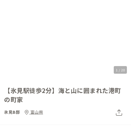
1 / 20
【氷見駅徒歩2分】海と山に囲まれた港町
の町家
氷見B邸
富山県