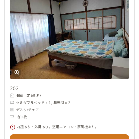
202
個室（定員3名）
セミダブルベッド x 1, 和布団 x 2
デスク/チェア
1泊1枚
内鍵あり・外鍵あり。窓用エアコン・扇風機あり。