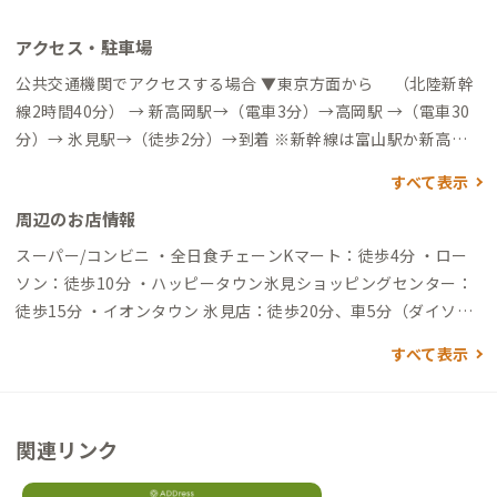
アクセス・駐車場
公共交通機関でアクセスする場合 ▼東京方面から （北陸新幹
線2時間40分） → 新高岡駅→（電車3分）→高岡駅 →（電車30
分）→ 氷見駅→（徒歩2分）→到着 ※新幹線は富山駅か新高岡
駅下車、氷見線は高岡駅始発 ▼大阪方面から （特急サンダー
すべて表示
バード2時間30分） → 金沢駅 →（電車40分）→ 高岡駅 →（電
周辺のお店情報
車20分）→ 氷見駅 ▼名古屋方面から （特急しらさぎ3時間）
→金沢駅 →（電車40分）→ 高岡駅 →（電車20分）→ 氷見駅 ▼
スーパー/コンビニ ・全日食チェーンKマート：徒歩4分 ・ロー
富山駅から →（あいの風とやま鉄道20分） → 高岡駅 →（電
ソン：徒歩10分 ・ハッピータウン氷見ショッピングセンター：
車20分）→ 氷見駅 ※東京、大阪、名古屋方面から高速バスの運
徒歩15分 ・イオンタウン 氷見店：徒歩20分、車5分（ダイソー
行あり 自動車でアクセスする場合 ▼富山駅から →（一般道47
もあり） ・プラファショッピングセンター：車7分 買い物 ・日
すべて表示
分）→到着 ▼富山空港から →（一般道50分）→到着 ▼能越自動
名田屋餅店：徒歩1分 ・ベーカリー ごパン：徒歩5分 ・堀与：徒
車道氷見ICから →（一般道8分）→到着
歩13分（海産物の老舗） ・JAグリーンひみ：徒歩14分（地場野
菜店） 飲食店 ・Galleryこしだスーパー：徒歩2分 ・山代屋：徒
関連リンク
歩2分（お婆ちゃんが50年以上営むたこ焼き/ADDress会員歓
迎） ・洋食屋HALO：徒歩4分 ・焼肉・しゃぶしゃぶ 氷見牛 牛