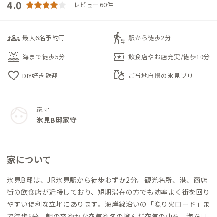
4.0
レビュー60件
groups_3
transfer_within_a_station
最大6名予約可
駅から徒歩2分
water_lux
local_activity
海まで徒歩5分
飲食店やお店充実/徒歩10分
favorite
grocery
DIY好き歓迎
ご当地自慢の氷見ブリ
家守
氷見B邸家守
家について
氷見B邸は、JR氷見駅から徒歩わずか2分。観光名所、港、商店
街の飲食店が近接しており、短期滞在の方でも効率よく街を回り
やすい便利な立地にあります。海岸線沿いの「漁り火ロード」ま
で徒歩5分。朝の爽やかな空気や冬の澄んだ空気の中を、海を見