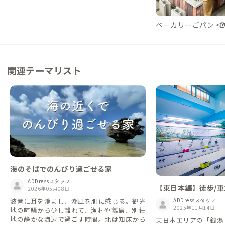
ベーカリーごパン <飲
関連テーマリスト
海のそばでのんびり過ごせる家
ADDressスタッフ
【東日本編】徒歩/車
2026年05月08日
がある家
ADDressスタッフ
波音に耳を澄まし、潮風を肌に感じる。観光
2025年11月14日
地の喧騒から少し離れて、漁村や離島、別荘
地の静かな海辺で過ごす時間。北は知床から
東日本エリアの「銭湯