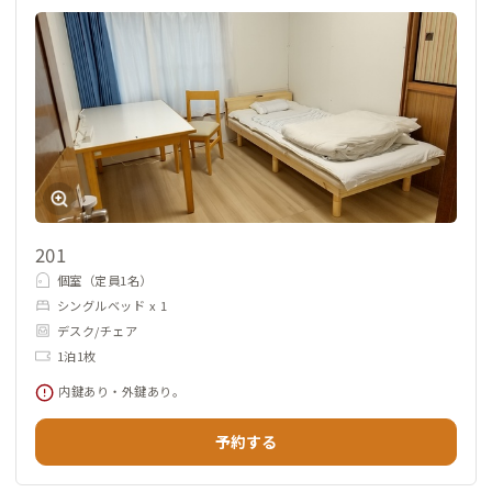
201
個室（定員1名）
シングルベッド x 1
デスク/チェア
1泊1枚
内鍵あり・外鍵あり。
予約する