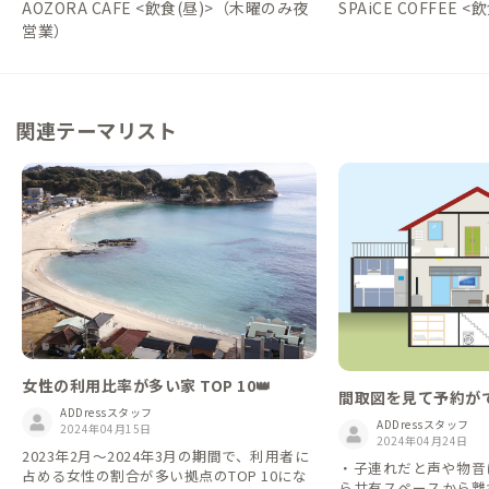
AOZORA CAFE <飲食(昼)>（木曜のみ夜
SPAiCE COFFEE 
営業）
関連テーマリスト
女性の利用比率が多い家 TOP 10👑
間取図を見て予約が
ADDressスタッフ
ADDressスタッフ
2024年04月15日
2024年04月24日
2023年2月～2024年3月の期間で、利用者に
・子連れだと声や物音
占める女性の割合が多い拠点のTOP 10にな
ら共有スペースから離