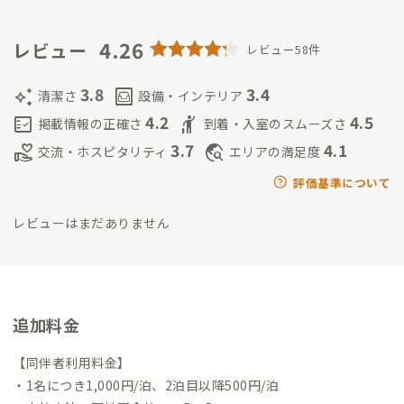
再生して「興津SUZUEIシェアハウス」をオープン。
ADDressの
根柢思想となる、「全国創生」「人口シェアリング」「関係人
4.26
レビュー
レビュー58件
口」等の考え方への強い共感とプラットフォームの持つ可能性
に惹かれ、シェアハウスの一部を2021年8月よりADDressとし
3.8
3.4
auto_awesome
living
清潔さ
設備・インテリア
て運用する事に。
家守は、勝浦朝市でだし巻き卵を販売してい
4.2
4.5
fact_check
hail
掲載情報の正確さ
到着・入室のスムーズさ
ますので、朝市で見かけた際にはお声掛けください。（雨天・強
3.7
4.1
volunteer_activism
travel_explore
交流・ホスピタリティ
エリアの満足度
風時を除く土曜、日曜日のみ）
評価基準について
レビューはまだありません
追加料金
【同伴者利用料金】
・1名につき1,000円/泊、2泊目以降500円/泊