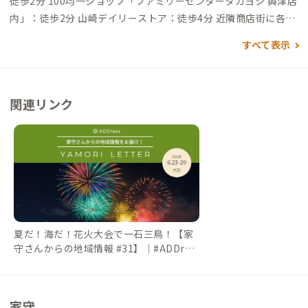
徒歩2分 100均一ショップ「ファミリーセンタータカヨシ 興津店
内」：徒歩2分 山崎デイリーストア：徒歩4分 近隣商店街に各種
飲食店あり、Aozoraカフェ、中華料理 松葉屋飯店、カフェドル
すべて表示
フィン、おしだり寿司、リーフハウス、etc...、いずれも徒歩10
分以内
関連リンク
夏だ！海だ！花火大会で一石三鳥！【家
守さんからの地域情報 #31】｜#ADDres
sLife（アドレスライフ）
家守