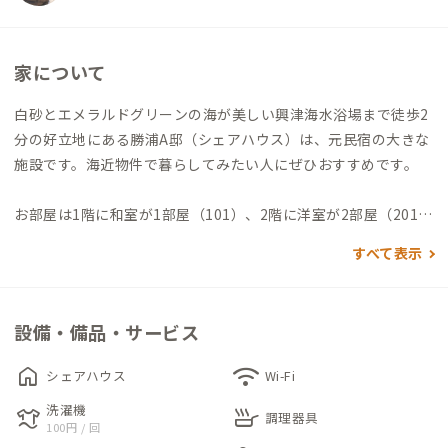
家について
白砂とエメラルドグリーンの海が美しい興津海水浴場まで徒歩2
分の好立地にある勝浦A邸（シェアハウス）は、元民宿の大きな
施設です。海近物件で暮らしてみたい人にぜひおすすめです。
お部屋は1階に和室が1部屋（101）、2階に洋室が2部屋（201、
203）の合計3部屋。
すべて表示
101は布団が2人分用意されていて、最大2名まで利用可能。
201はシングルベッド1つ、203はシングルベッドと同伴者用の
折りたたみベッドが1つずつ、どちらの個室にも80cm×135cm
設備・備品・サービス
の大きめのデスクが用意されています。
home
wifi
シェアハウス
Wi-Fi
共有部分はキッチン、ダイニング、浴室、洗面所、トイレ、お
洗濯機
laundry
skillet
庭。ダイニングではパソコン作業が可能です。4人掛けテーブル
調理器具
100円 / 回
が2台、ダイニングチェアが4脚、スタッキングチェアが5脚あり