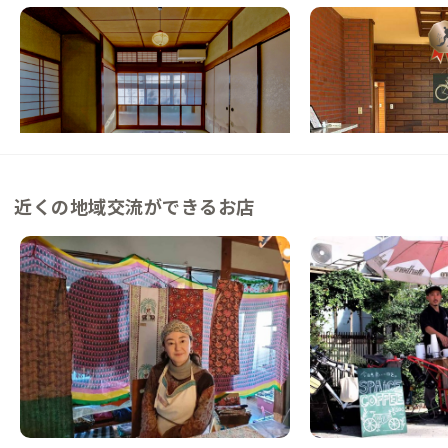
一宮B邸
千倉C邸
千葉県
戸建て
千葉県
戸建て
【駅徒歩6分】海も近くサーファーに人気の
【海まで徒歩10分】
町にある家
でインテリアを楽しむ
この家からの距離 28km
この家からの距離 32km
近くの地域交流ができるお店