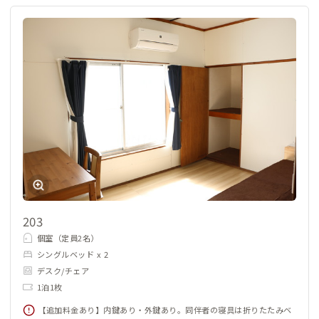
203
個室（定員2名）
シングルベッド x 2
デスク/チェア
1泊1枚
【追加料金あり】内鍵あり・外鍵あり。同伴者の寝具は折りたたみベ