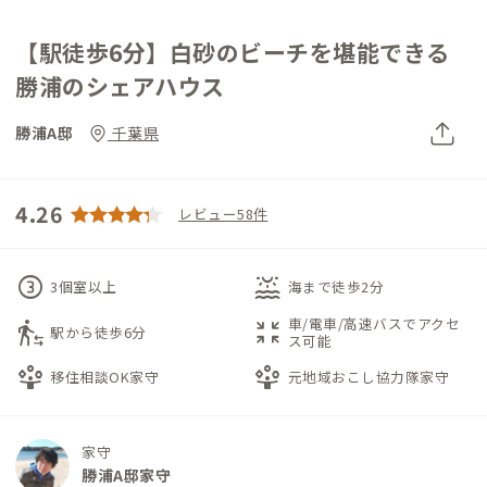
【駅徒歩6分】白砂のビーチを堪能できる
勝浦のシェアハウス
勝浦A邸
千葉県
4.26
レビュー58件
counter_3
water_lux
3個室以上
海まで徒歩2分
車/電車/高速バスでアクセ
transfer_within_a_station
zoom_in_map
駅から徒歩6分
ス可能
person_play
person_play
移住相談OK家守
元地域おこし協力隊家守
家守
勝浦A邸家守