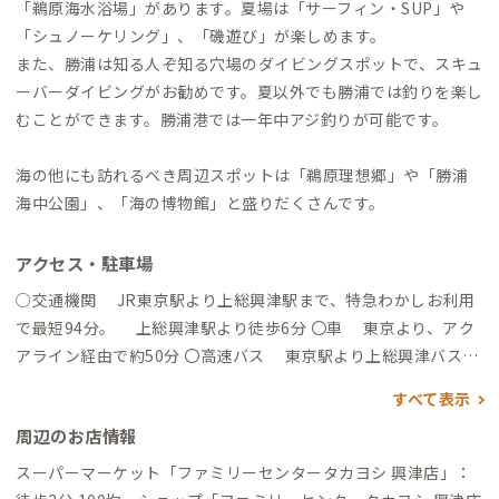
「鵜原海水浴場」があります。夏場は「サーフィン・SUP」や
「シュノーケリング」、「磯遊び」が楽しめます。
また、勝浦は知る人ぞ知る穴場のダイビングスポットで、スキュ
ーバーダイビングがお勧めです。夏以外でも勝浦では釣りを楽し
むことができます。勝浦港では一年中アジ釣りが可能です。
海の他にも訪れるべき周辺スポットは「鵜原理想郷」や「勝浦
海中公園」、「海の博物館」と盛りだくさんです。
アクセス・駐車場
○交通機関 JR東京駅より上総興津駅まで、特急わかしお利用
で最短94分。 上総興津駅より徒歩6分 〇車 東京より、アク
アライン経由で約50分 〇高速バス 東京駅より上総興津バス停
まで高速バスで約121分。上総興津バス停より徒歩12分。
すべて表示
周辺のお店情報
スーパーマーケット「ファミリーセンタータカヨシ 興津店」：