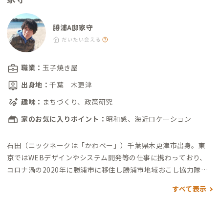
勝浦A邸家守
だいたい会える
職業：
玉子焼き屋
出身地：
千葉 木更津
趣味：
まちづくり、政策研究
家のお気に入りポイント：
昭和感、海近ロケーション
石田（ニックネークは「かわべー」）
千葉県木更津市出身。
東
京ではWEBデザインやシステム開発等の仕事に携わっており、
コロナ渦の2020年に勝浦市に移住し勝浦市地域おこし協力隊と
なり、日本三大朝市として長い歴史と風情ある勝浦朝市の活性化
すべて表示
を2023年3月まで担当。
また、同市における地域課題解決に向け
た取り組みとして、空き家再生、関係人口増加、そして移住者獲
得等に力を入れていく必要性を感じ、2021年より旧民宿物件を