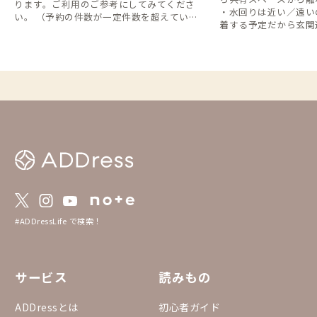
ります。ご利用のご参考にしてみてくださ
・水回りは近い／遠い
い。 （予約の件数が一定件数を超えている
着する予定だから玄関
家が対象となっています。また、女性専用の
・Web会議が多くな
部屋については集計の対象外としていま
な個室を希望してる 予約前に知っておける
す。）
とうれしい、という声
図」の掲載を開始して
だいた家守さん、あり
会員の皆さんの選択肢
のにしていけますと何よりで
大予定です！
#ADDressLife で検索！
サービス
読みもの
ADDressとは
初心者ガイド