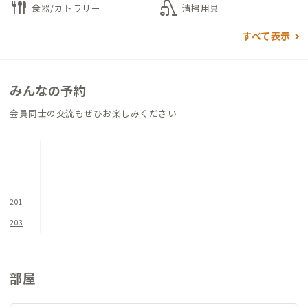
flatware
vacuum
食器/カトラリー
清掃用具
ます。
すべて表示
シェアハウス併設型の物件ですので、ADDress会員とシェアハ
ウス住民との交流が大きな魅力。互いに地域の情報交換をする
ことができます。また、施設はDIYをコンセプトにしているの
みんなの予約
で、関わる人たちで話し合い、より快適で楽しい空間を随時作り
会員同士の交流もぜひお楽しみください
上げていく「参加型家づくり」という点も特徴です。
201
203
部屋