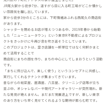
JR尾久駅から徒歩7分、道すがら目に入る町工場がどこか懐かし
い雰囲気を醸し出しています。
家から徒歩3分のところには、下町情緒あふれる西尾久の商店街
があります。
シャッターを閉めるお店が増えつつある中、2019年春から始動
した「ニューニュータウン」という東京R不動産によるプロジェ
クトをきっかけに今再び息を吹き返そうとしています。
このプロジェクトは、空き店舗を一軒単位ではなく何軒かまと
めて活用することで
商店街にまちの顔を作り、まちの中心にしてしまおうという活動
です。
「まちに飛び込んで、楽しく使う」というコンセプトに共感し、
実行してくれるテナントが集まってきています。
昔ながらの総菜屋、居酒屋、八百屋、クリーニング店等が立ち
並ぶ中、オシャレなバーや現代アートギャラリーが突然現れ、新
たな発見が絶えません。まだまだ発展途上ですが、新しい東京
のあり方をいち早く見せてくれるような期待が膨らむ町です。