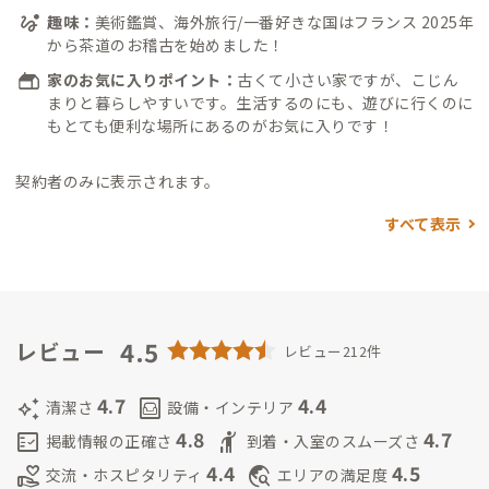
趣味：
美術鑑賞、海外旅行/一番好きな国はフランス 2025年
から茶道のお稽古を始めました！
家のお気に入りポイント：
古くて小さい家ですが、こじん
まりと暮らしやすいです。生活するのにも、遊びに行くのに
もとても便利な場所にあるのがお気に入りです！
契約者のみに表示されます。
すべて表示
4.5
レビュー
レビュー212件
4.7
4.4
auto_awesome
living
清潔さ
設備・インテリア
4.8
4.7
fact_check
hail
掲載情報の正確さ
到着・入室のスムーズさ
4.4
4.5
volunteer_activism
travel_explore
交流・ホスピタリティ
エリアの満足度