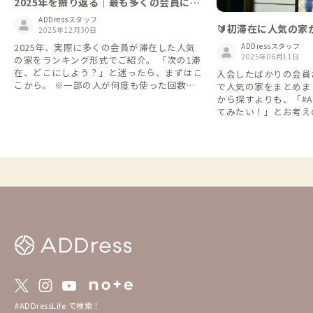
2025年を振り返る｜最も多くの会員に予
約された家 TOP10
ADDressスタッフ
🔰初滞在に人気の家から
2025年12月30日
eをはじめよう
2025年、実際に多くの会員が滞在した人気
ADDressスタッフ
2025年06月11日
の家をランキング形式でご紹介。 「次の1滞
在、どこにしよう？」と迷ったら、まずはこ
入会したばかりの会員
こから。 ※一部の人が何度も使った回数で
で人気の家をまとめま
はなく、「どれだけ多くの会員さんが利用し
から探すよりも、「#ADD
たか」を基準にしています。
てみたい！」とお考え
※2024年5月～202
ています
#ADDressLife で検索！