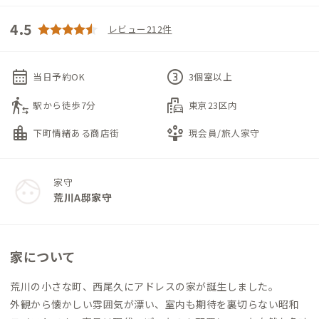
4.5
レビュー212件
calendar_month
counter_3
当日予約OK
3個室以上
transfer_within_a_station
emoji_transportation
駅から徒歩7分
東京23区内
location_city
person_play
下町情緒ある商店街
現会員/旅人家守
家守
荒川A邸家守
家について
荒川の小さな町、西尾久にアドレスの家が誕生しました。
外観から懐かしい雰囲気が漂い、室内も期待を裏切らない昭和