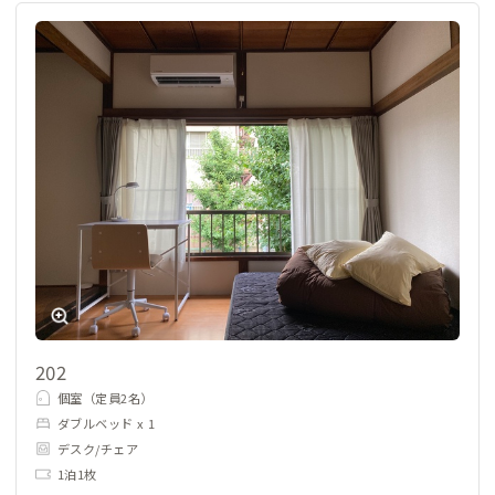
202
個室（定員2名）
ダブルベッド x 1
デスク/チェア
1泊1枚