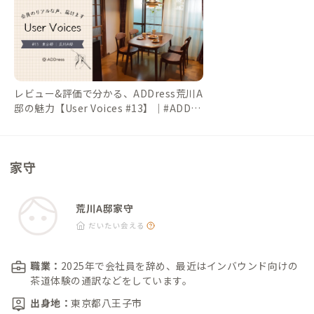
いです！ ＊ヤギ、ふくろう、カピバラ、ポニー、カンガルー、
ミーアキャットなどがいます 尾久図書館（徒歩12分） すごくき
れいな図書館（１Fにひぐらしベーカリーあり） ＊利用登録すれ
ばPC作業可能です ゆいの森（荒川区立図書館）（徒歩40分、さ
くらトラムで13分） ＊登録なしでPC作業可能 夜20時30分ま
レビュー&評価で分かる、ADDress荒川A
で 荒川遊園スポーツハウス（徒歩9分） ・プール、ジムあり、
邸の魅力【User Voices #13】｜#ADDre
＊区外の人も利用可能 OGUMUG＋ （徒歩16分） ・ギャラリ
ssLife（アドレスライフ）
ー＆カフェ ☆おすすめポイント ＊上野駅まで一駅（美術館巡
り、鈴本演芸場） ＊浅草までもバスで1本 ＊谷根千までも近い
家守
＊ハローサイクリングポートあり ＊金八先生が歩いた荒川の土
手もみられる ＊都電に乗れる
荒川A邸家守
だいたい会える
職業：
2025年で会社員を辞め、最近はインバウンド向けの
茶道体験の通訳などをしています。
出身地：
東京都八王子市