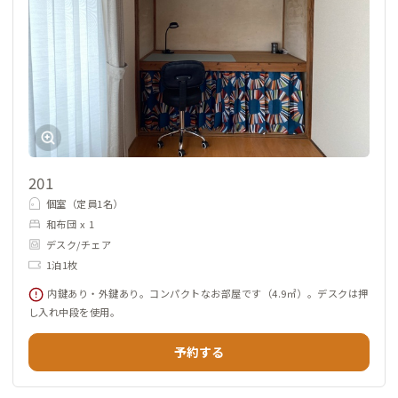
201
個室（定員1名）
和布団 x 1
デスク/チェア
1泊1枚
内鍵あり・外鍵あり。コンパクトなお部屋です（4.9㎡）。デスクは押
し入れ中段を使用。
予約する