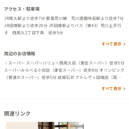
アクセス・駐車場
JR尾久駅より徒歩7分 都電荒川線 荒川遊園地前駅より徒歩7分
JR田端駅より徒歩20分 JR田端駅よりバス（東43）荒川土手行
き 西尾久2丁目下車 徒歩5分
すべて表示
周辺のお店情報
・スーパー スーパーバリュー西尾久店（激安スーパー）徒歩5分
スーパーみらべる小台店（激安スーパー）徒歩6分 オリンピック
（普通のスーパー）徒歩5分 成城石井 アトレヴィ田端店（高級
スーパー）徒歩20分 ・コンビニ 徒歩10分圏内に多数あり ・ラ
すべて表示
ーメン RAMEN SHELTER（徒歩4分） ＊尾久が誇る美味しいラ
ーメン ・イタリアン ピッツェリア&トラットリア ジッジ（徒歩
4分） その他、定食屋、とんかつ屋、おでん屋、昭和喫茶、おし
関連リンク
ゃれカフェ、パン屋、マクドナルドなど 色々あります！ ・銭湯
梅の湯（徒歩4分） 千代の湯（徒歩3分） ・アクティビティ あら
かわ遊園（徒歩12分） ＊遊園地 ＊週末はライトアップがきれ