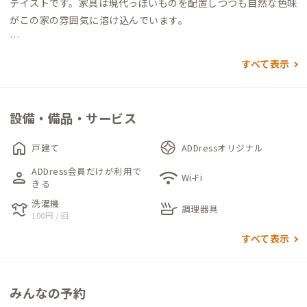
テイストです。家具は現代っぽいものを配置しつつも自然な色味
がこの家の雰囲気に溶け込んでいます。
リビングはやや狭いですが、各居室の採光は充分でデスクチェ
すべて表示
アも全ての部屋に揃っているので、お仕事環境としては充分で
す。
設備・備品・サービス
キッチンは調理スペースがかなり狭いですが、2口のガスコンロ
と調理器具、冷蔵庫も大きなものがあるので、自炊するには全く
home
戸建て
ADDressオリジナル
問題ありません。リビングのテーブルを調理台として活用する
ADDress会員だけが利用で
person
wifi
のもアイデアの一つかもしれません。
Wi-Fi
きる
洗濯機
laundry
skillet
浴室はピカピカなユニットバスなので女性も安心してご使用い
調理器具
100円 / 回
ただけます。
すべて表示
脱衣所はかなりコンパクトで、洗面台はありませんが、鏡やドラ
イヤーといった必要最低限の設備は整っています。
お手洗いやお風呂を使う際は、他の会員さんと譲り合うご配慮
みんなの予約
をお願い致します。