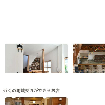
浅草A邸
浅草B邸
東京都
シェアハウス
東京都
シェアハウス
浅草の奥座敷に住まう、帯屋をリノベした古
【隅田川・浅草エリア
民家戸建
囲まれた奥浅草のリノ
この家からの距離 4km
この家からの距離 5km
近くの地域交流ができるお店