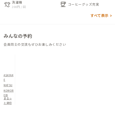
洗濯機
laundry
coffee
コース「アワイチ」のルート上にも位置しています。自然に囲ま
コーヒーグッズ充実
200円 / 回
れながらも利便性の高いロケーションです。
すべて表示
みんなの予約
会員同士の交流もぜひお楽しみください
ASAYAK
E
MATSU
KOMOR
EBI
まるっ
と貸切