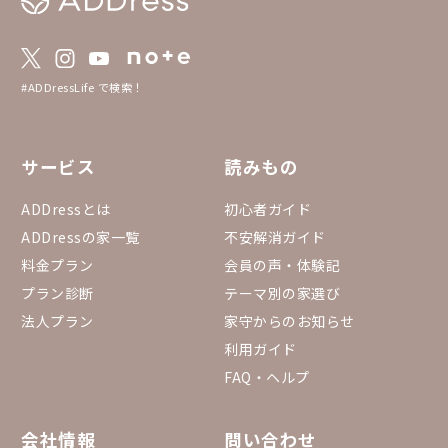
mapに落とし込んだADDressの家MAPも活用
https://addresslove.n
ください🙌 https://www.google.com/map
65aa4b4702b8018b268
s/d/u/1/viewer?hl=ja&ll=34.517312460771
約状況カレンダー まる
76%2C134.51190108864952&z=9&mid=1_v
のまるっと貸切全物件
UzwhGmqPfllWRsw-bbkKxSonuWeLX5
っています。 https://do
#ADDressLife で検索！
eadsheets/d/1gGpN
0RYGr7Ovh7BGP3fQTi
53432#gid=15557534
サービス
読みもの
ADDressとは
初心者ガイド
ADDressの家一覧
不安解消ガイド
料金プラン
会員の声・体験記
プラン診断
テーマ別の家選び
法人プラン
家守からのお知らせ
利用ガイド
FAQ・ヘルプ
会社情報
問い合わせ