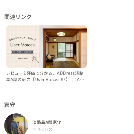
ェ・レコード販売） ・さと味：車5分、徒歩20分（海鮮料理）
その他 ・ゆとりっく：車5分、徒歩20分（温浴施設）
関連リンク
レビュー&評価で分かる、ADDress淡路
島A邸の魅力【User Voices #7】｜#ADD
ressLife（アドレスライフ）
家守
淡路島A邸家守
その他