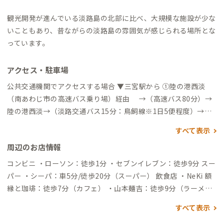
観光開発が進んでいる淡路島の北部に比べ、大規模な施設が少な
いこともあり、昔ながらの淡路島の雰囲気が感じられる場所とな
っています。
アクセス・駐車場
公共交通機関でアクセスする場合 ▼三宮駅から ①陸の港西淡
（南あわじ市の高速バス乗り場）経由 →（高速バス80分）→
陸の港西淡→（淡路交通バス15分：鳥飼線※1日5便程度）→萬
松園前→（徒歩2分弱）→到着 ②淡路島の繁華街、洲本経由
すべて表示
→（高速バス90分）→洲本バスセンター→（淡路交通バス：鳥
周辺のお店情報
飼線45分）→萬松園前→（徒歩2分弱）→到着 タクシーでアク
セスする場合 ・みなとタクシー：0799-36-2880（要予約）
コンビニ ・ローソン：徒歩1分 ・セブンイレブン：徒歩9分 スー
パー ・シーパ：車5分/徒歩20分（スーパー） 飲食店 ・NeKi 額
縁と珈琲：徒歩7分（カフェ） ・山本麺吉：徒歩9分（ラーメン
屋） ・cafe SPARK：徒歩10分（カフェ） ・cafe ＆ bar 526：
すべて表示
徒歩13分（カフェ・バー） ・jamaican-soul：徒歩16分（カフ