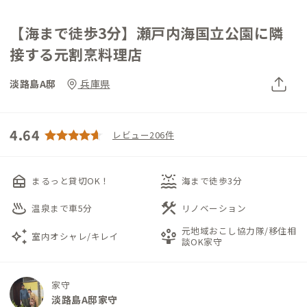
【海まで徒歩3分】瀬戸内海国立公園に隣
接する元割烹料理店
淡路島A邸
兵庫県
4.64
レビュー206件
nest_multi_room
water_lux
まるっと貸切OK！
海まで徒歩3分
onsen
construction
温泉まで車5分
リノベーション
元地域おこし協力隊/移住相
auto_awesome
person_play
室内オシャレ/キレイ
談OK家守
家守
淡路島A邸家守