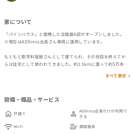
家について
「パインハウス」と提携した淡路島A邸がオープンしました。
※現在はADDress会員さん専用に運用しています。
もともと割烹料理屋さんとして建てられ、その役目を終えてか
らは住宅として使われてきました。約2.5kmに渡って約5万本の
クロマツ林が広がる瀬戸内海国立公園、慶野松原のすぐ横に位
すべて表示
置していて、リフレッシュしたいときにはすぐに白砂青松の散歩
を楽しむことができます。さらに北側の窓からは美しい松林を眺
めることも。内装はレトロな部分を残しつつモダンな雰囲気に
設備・備品・サービス
リノベーション。共有のリビング・キッチンなども利用可能、広
い駐車場も完備しています。
ADDress会員だけが利用で
home
person
戸建て
きる
慶野松原海水浴場まで徒歩3分、コンビニまで徒歩1分、うずし
wifi
skillet
Wi-Fi
調理器具
お温泉の楽しめる温浴施設まで車5分。淡路島を一周する自転車