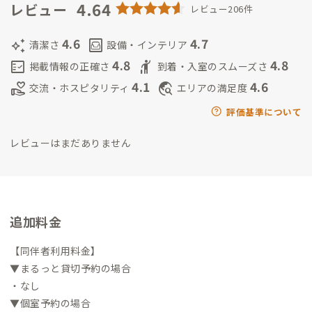
ひ声かけてくださいね！
4.64
.
現在は、空き家活用をしながらフリー
レビュー
レビュー206件
のデザイナーとして活動中。
.
これからADDressの家守業務を通
して、地元の人がいいと思えるリアルな淡路島情報をお伝えし、
4.6
4.7
auto_awesome
living
清潔さ
設備・インテリア
島のファンを増やして行けたらと思っています。
.
サブ家守は旦
4.8
4.8
fact_check
hail
掲載情報の正確さ
到着・入室のスムーズさ
那さん。たまに娘も登場するかも！？通い家守かつ子育て優先
4.1
4.6
volunteer_activism
travel_explore
交流・ホスピタリティ
エリアの満足度
なので平日昼間しか拠点に居ませんが、みなさまにお会いでき
るのを楽しみにしています。
評価基準について
レビューはまだありません
追加料金
【同伴者利用料金】
▼まるっと貸切予約の場合
・なし
▼個室予約の場合