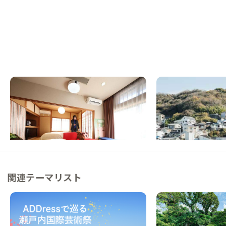
鳴門A邸
家島A邸
徳島県
戸建て
兵庫県
戸建て
【まるっと貸切専用】家族やペットと滞在で
【まるっと貸切専用】
きる一軒家
滞在する、DIYリノベ
この家からの距離 19km
この家からの距離 42km
関連テーマリスト