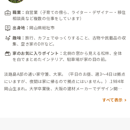
職業：
自営業（子育ての傍ら、ライター・デザイナー・移住
相談員など複数の仕事をしています）
出身地：
岡山県総社市
趣味：
旅行、カフェでゆっくりすること、古物や民藝品の収
集、空き家のDIYなど。
家のお気に入りポイント：
北側の窓から見える松林、全体
を白でまとめたインテリア、駐車場が家の目の前。
淡路島A邸の通い家守兼、大家。
（平日のお昼、週3〜4日は拠点
にいますが、夜間は家に帰るので拠点にはいません。）
.
1984年
岡山生まれ。大学卒業後、大阪の建材メーカーでデザイン開発
を担当。退職後、夢だったゲストハウス開業に向け、生きた英語
すべて表示
を学ぶため単身カナダへ。帰国後、開業に向けての準備をする
うち、ひょんなことがきっかけで南あわじ市地域おこし協力隊
に。こちらの物件は協力隊時代に私が住んでいた借家を購入し
てDIYリノベした物件となります。DIYに興味のある方いたらぜ