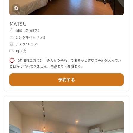
MATSU
個室（定員3名）
シングルベッド x 3
デスク/チェア
1泊1枚
【追加料金あり】「みんなの予約」でまるっと貸切の予約が入ってい
る日程は予約できません。内鍵あり・外鍵あり。
予約する