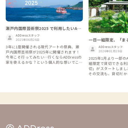
瀬戸内国際芸術祭2025 で利用したいAD
Dressの家
ADDressスタッフ
一日一組限定、「ま
2025年06月26日
家
3年に1度開催される現代アートの祭典、瀬
ADDressスタッフ
2026年01月19日
戸内国際芸術祭が2025年に開催されます！
今年こそ行ってみたい…行くならADDressの
2025年1月より一部の
家を使えるかな？という個人的な想いでこの
組限定で貸切できる利
テーマリストの作成を思いつきました🌱 AD
切」がスタートしました。 シェア
Dressのいいところは、その地域に住んでい
その交流も、貸切だか
る「家守(やもり)」がいること。滞在しなが
な時間も。 旅や暮ら
ら、地域のお話を聞いたり、一緒に芸術祭巡
て、自由に選べるようにな
りをできたりするかもしれません。 瀬戸内
利用して他の会員さん
国際芸術祭2025に行きたいけど、宿/ホテル
や交流を楽しむもよし
探しに悩んでいる方は是非ご覧ください。
族と気兼ねなくゆった
会場がとっても広いこともあり、ADDressの
し、シーンや気分に合った
家でお得に長期滞在しながら島々を回るのも
feをこれからも楽し
いいですよね。アクセスが良いところばかり
いです。 ▼予約方法 「まるっと貸切」は通
ではありませんが、近くに行ったからには立
常の予約方法とは異な
ち寄りたい家も含めてみました。 ■Google
を必ずご確認の上、ご