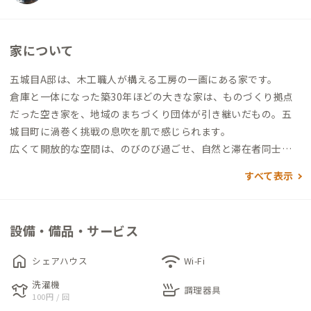
家について
五城目A邸は、木工職人が構える工房の一画にある家です。
倉庫と一体になった築30年ほどの大きな家は、ものづくり拠点
だった空き家を、地域のまちづくり団体が引き継いだもの。五
城目町に渦巻く挑戦の息吹を肌で感じられます。
広くて開放的な空間は、のびのび過ごせ、自然と滞在者同士の
接点が生まれやすいと評判です。庭で焚き火など余白を楽しんだ
すべて表示
り創ったりすることが好きな方にはおすすめの拠点となりそう
です。
設備・備品・サービス
また、さとのば大学（学びを軸にしたまちづくりを行う機関。
教育留学による家族滞在、大学生によるフィールドワークなど
home
wifi
シェアハウス
Wi-Fi
を実施）の受け入れ拠点としても利用されているため、他とは
洗濯機
laundry
skillet
一味違った交流も味わえます。
調理器具
100円 / 回
一方で、各個室にはデスク&チェアが完備されているので、仕事