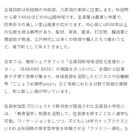
五城目町は秋田県の中央部、八郎潟の東部に位置します。秋田市
から車で40分ほどの中山間地域です。主産業は農業と林業で、
四季折々の美しい里山風景が広がります。中心部には500年以上
の伝統を誇る朝市があり、製材、家具、建具、打刃物、醸造業と
商店街が発達。江戸時代には多くの物資や職人たちで賑わうな
ど、城下町として栄えてきました。
近年では、廃校シェアオフィス「五城目町地域活性化支援セン
ター」（BABAME BASE）の開設をきっかけに、全国から起業
家や子育て世帯が集まり、地域資源を活用したビジネスや日曜朝
市「ごじょうめ朝市plus+」など多岐にわたる分野で挑戦が連鎖
し、町に新しい風が吹いています。
住民参加型プロジェクトで新校舎が建設された五城目小学校に
は、「教育留学」制度を活用して、住民票を移すことなく通学も
可能。ワーケーションをしつつ、子どもには学力トップクラスと
いわれる秋田県の探求型学習を体験させる「ファミリー滞在」も