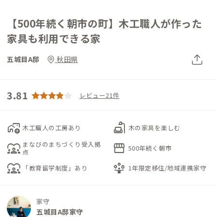
【500年続く朝市の町】木工職人が作った
家具も利用できる家
五城目A邸
秋田県
3.81
レビュー21件
add_home_work
scene
木工職人の工房あり
木の家具を楽しむ
まなびのまちづくり受入拠
diversity_1
storefront
500年続く朝市
点
diversity_1
person_play
「教育留学制度」あり
1年限定移住/地域連携家守
家守
五城目A邸家守