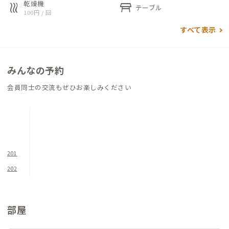
乾燥機
heat
table_restaurant
テーブル
にも集中できます。その他、BABAME BASEや朝市通りのカフ
100円 / 回
ェでも作業できるのでリモートワークに適しています。
すべて表示
近くにはカフェや酒蔵、ギャラリーに朝市などのほか、自然豊
かな馬場目川もあるため、仕事や旅の合間にふらっと気分転換
みんなの予約
しやすいのもおすすめポイントです。
会員同士の交流もぜひお楽しみください
201
202
部屋