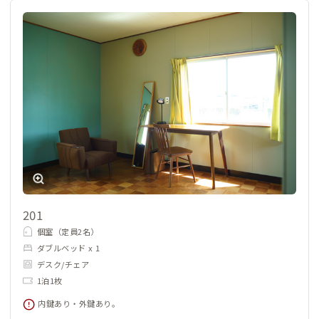
201
個室（定員2名）
ダブルベッド x 1
デスク/チェア
1泊1枚
内鍵あり・外鍵あり。