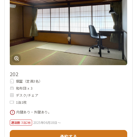
202
個室（定員3名）
和布団 x 3
デスク/チェア
1泊1枚
内鍵あり・外鍵あり。
連泊割
3泊2枚
2025年06月18日 ～
予約する