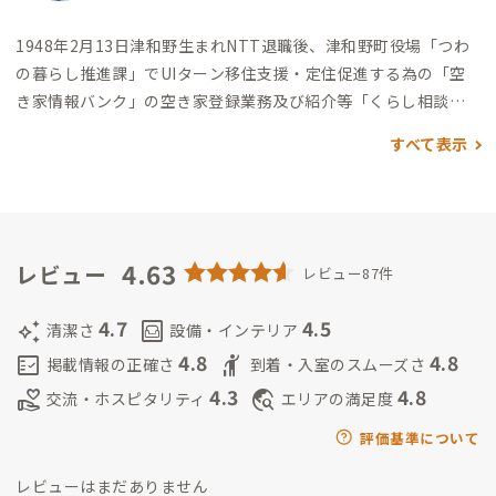
1948年2月13日津和野生まれ
NTT退職後、津和野町役場「つわ
の暮らし推進課」でUIターン移住支援・定住促進する為の「空
き家情報バンク」の空き家登録業務及び紹介等「くらし相談
員」として勤務しました。
その際に同課で企業誘致担当者よりA
すべて表示
DDressの話を聞き縁あって家守をすることになりました。
趣味
は小さい頃より習字をやっていたこともあり、墨の香が好きで水
墨画を始め又、陶芸を再復活してやっています。
まだ津和野邸は
スタートしたばかりでまだあたふたですが、会員の皆様に津和
野にまた来たいと思ってもらえるように私自身も楽しみながら
4.63
レビュー
レビュー87件
やっていければと思っています。
聞くところによると家守で2番
目に若い？（笑）そうですが気持は30歳で頑張ります。
よろし
4.7
4.5
auto_awesome
living
清潔さ
設備・インテリア
くお願いいたします。
4.8
4.8
fact_check
hail
掲載情報の正確さ
到着・入室のスムーズさ
4.3
4.8
volunteer_activism
travel_explore
交流・ホスピタリティ
エリアの満足度
評価基準について
レビューはまだありません