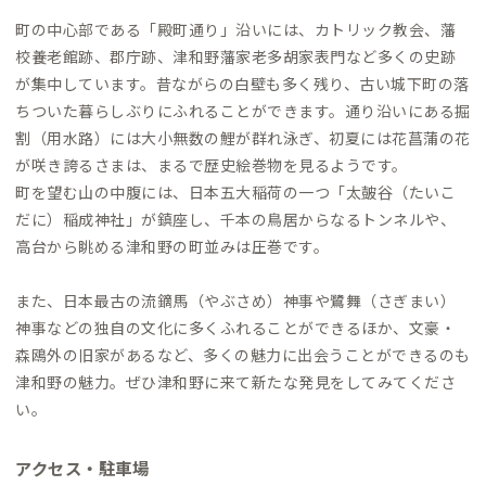
町の中心部である「殿町通り」沿いには、カトリック教会、藩
校養老館跡、郡庁跡、津和野藩家老多胡家表門など多くの史跡
が集中しています。昔ながらの白壁も多く残り、古い城下町の落
ちついた暮らしぶりにふれることができます。通り沿いにある掘
割（用水路）には大小無数の鯉が群れ泳ぎ、初夏には花菖蒲の花
が咲き誇るさまは、まるで歴史絵巻物を見るようです。
町を望む山の中腹には、日本五大稲荷の一つ「太皷谷（たいこ
だに）稲成神社」が鎮座し、千本の鳥居からなるトンネルや、
高台から眺める津和野の町並みは圧巻です。
また、日本最古の流鏑馬（やぶさめ）神事や鷺舞（さぎまい）
神事などの独自の文化に多くふれることができるほか、文豪・
森鴎外の旧家があるなど、多くの魅力に出会うことができるのも
津和野の魅力。ぜひ津和野に来て新たな発見をしてみてくださ
い。
アクセス・駐車場