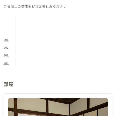
各個室にはデスク&チェアが完備されているので、リモートワー
会員同士の交流もぜひお楽しみください
クにも最適です。（101のみ座卓&座布団）
注意点として、古い建物であるため、2Fは特に天井が低いので
お気をつけください。島根県立大学、ADDress津和野オフィス
スペースは立ち入りできません。
101
102
201
202
部屋