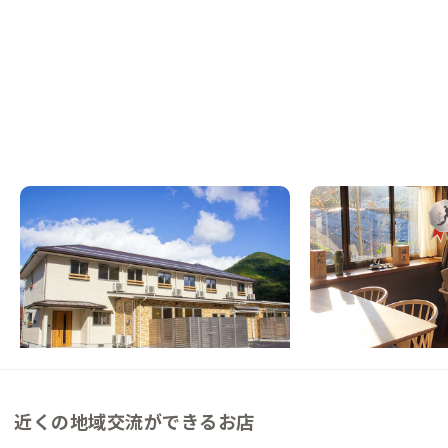
津和野B邸
岩国A邸
島根県
ゲストハウス
山口県
戸建て
交流と学びが交差するゲストハウス
【駅徒歩10分】日本
泉が満喫できる家
この家からの距離 1km
この家からの距離 48km
近くの地域交流ができるお店