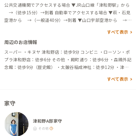
公共交通機関でアクセスする場合 ▼JR山口線「津和野駅」から
→（徒歩15分）→到着 自動車でアクセスする場合 ▼萩・石見
空港から →（一般道40分）→到着 ▼山口宇部空港から →
（一般道1時間30分）→到着
すべて表示
周辺のお店情報
スーパー ・キヌヤ 津和野店：徒歩9分 コンビニ ・ローソン・ポ
プラ津和野店：徒歩6分 その他 ・殿町通り：徒歩6分 ・森鴎外記
念館：徒歩9分（歴史館） ・太皷谷稲成神社：徒歩12分 ・津和
野町日本遺産センター：徒歩13分（歴史館） ・道の駅 津和野 温
すべて表示
泉 なごみの里：車4分 ・糧 -72recipes project-（旧畑迫病
院）：車11分（飲食店）
家守
津和野A邸家守
その他