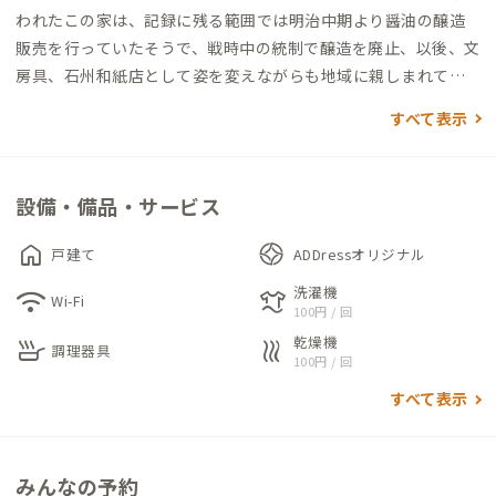
われたこの家は、記録に残る範囲では明治中期より醤油の醸造
販売を行っていたそうで、戦時中の統制で醸造を廃止、以後、文
房具、石州和紙店として姿を変えながらも地域に親しまれてき
ました。しばらく空き店舗のままでしたが、この度建物の希少
すべて表示
性を鑑み、後世に残したいという思いから修復が行われ、和モ
ダンな空間へと生まれ変わりました。またADDressの家として
だけでなく、1Fには島根県立大学やADDressのサテライトオフ
設備・備品・サービス
ィスが入るなど、他の家にはない特徴もあります。
home
戸建て
ADDressオリジナル
通りに面した玄関土間は、備え付けのテーブルや床の段差に腰
洗濯機
wifi
laundry
掛けることで、大人数が一緒に過ごせる開かれた空間です。奥に
Wi-Fi
100円 / 回
は和室があり、趣ある空間が広がります。
乾燥機
skillet
heat
調理器具
キッチンには業務用コンロやオーブンが備えつけられており、本
100円 / 回
格的な料理にも適しています。作業台兼ダイニングテーブルは大
すべて表示
勢での食事も可能にします。WC、浴室（シャワー室含む）は二
か所あるので待ち時間も少なく利用できるのも嬉しいポイント
です。
みんなの予約