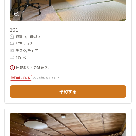
201
個室（定員3名）
和布団 x 3
デスク/チェア
1泊1枚
内鍵あり・外鍵あり。
連泊割
3泊2枚
2025年06月18日 ～
予約する