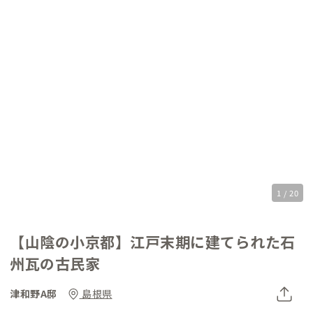
1 / 20
【山陰の小京都】江戸末期に建てられた石
州瓦の古民家
津和野A邸
島根県