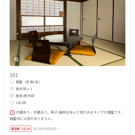
101
個室（定員3名）
和布団 x 3
座卓/座布団
1泊1枚
内鍵あり・外鍵あり。障子/縁側を挟んで窓があるタイプの個室です。
個室内には窓がありません。
連泊割
3泊2枚
2025年06月18日 ～