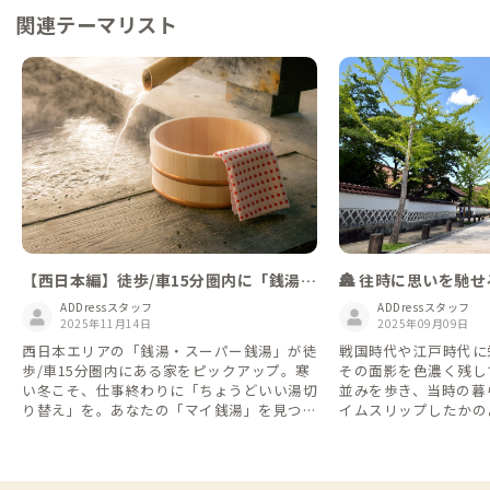
関連テーマリスト
【西日本編】徒歩/車15分圏内に「銭湯」
🏯 往時に思いを馳
がある家
ADDressスタッフ
ADDressスタッフ
2025年11月14日
2025年09月09日
西日本エリアの「銭湯・スーパー銭湯」が徒
戦国時代や江戸時代に
歩/車15分圏内にある家をピックアップ。寒
その面影を色濃く残し
い冬こそ、仕事終わりに「ちょうどいい湯切
並みを歩き、当時の暮
り替え」を。あなたの「マイ銭湯」を見つけ
イムスリップしたかの
てください。
ませんか？