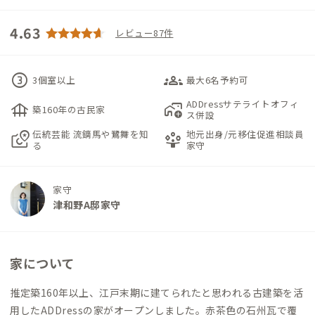
4.63
レビュー87件
counter_3
groups_3
3個室以上
最大6名予約可
ADDressサテライトオフィ
foundation
add_home_work
築160年の古民家
ス併設
伝統芸能 流鏑馬や鷺舞を知
地元出身/元移住促進相談員
local_see
person_play
る
家守
家守
津和野A邸家守
家について
推定築160年以上、江戸末期に建てられたと思われる古建築を活
用したADDressの家がオープンしました。赤茶色の石州瓦で覆