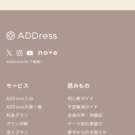
#ADDressLife で検索！
サービス
読みもの
ADDressとは
初心者ガイド
ADDressの家一覧
不安解消ガイド
料金プラン
会員の声・体験記
プラン診断
テーマ別の家選び
法人プラン
家守からのお知らせ