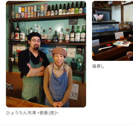
福寿し
ひょうたん矢澤 <飲食(夜)>