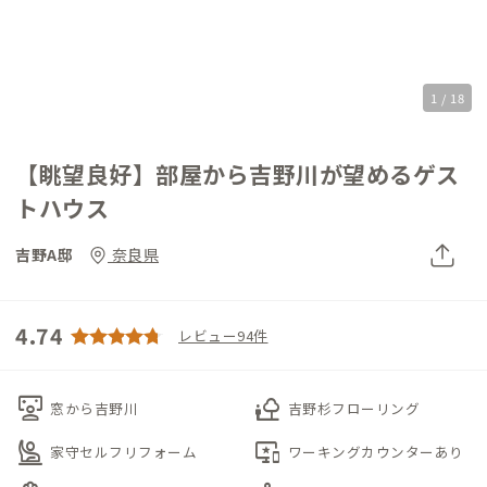
1 / 18
【眺望良好】部屋から吉野川が望めるゲス
トハウス
吉野A邸
奈良県
4.74
レビュー94件
interactive_space
nature_people
窓から吉野川
吉野杉フローリング
person_raised_hand
important_devices
家守セルフリフォーム
ワーキングカウンターあり