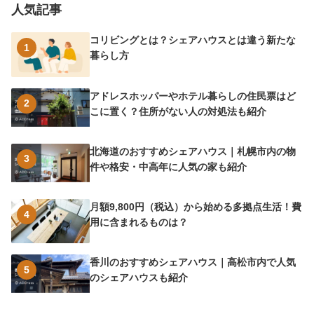
人気記事
コリビングとは？シェアハウスとは違う新たな
1
暮らし方
アドレスホッパーやホテル暮らしの住民票はど
2
こに置く？住所がない人の対処法も紹介
北海道のおすすめシェアハウス｜札幌市内の物
3
件や格安・中高年に人気の家も紹介
月額9,800円（税込）から始める多拠点生活！費
4
用に含まれるものは？
香川のおすすめシェアハウス｜高松市内で人気
5
のシェアハウスも紹介