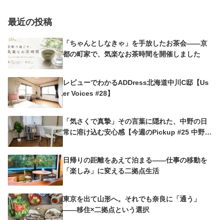
最近の投稿
「ちゃんとしなきゃ」を手放したお茶会——京
都の町家で、気楽なお茶時間を開催しました
レビューでわかるADDress北海道中川C邸【Us
er Voices #28】
「気さくで真摯」その言葉に隠れた、中野の日
常に溶け込む安心感【今週のPickup #25 中野沼
袋A邸】
日帰りの距離をあえて泊まる——仕事の移動を
「楽しみ」に変える二拠点生活
東京を出て山形へ。それでも奈良に「通う」
——移住×二拠点という選択