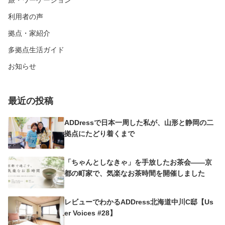
利用者の声
拠点・家紹介
多拠点生活ガイド
お知らせ
最近の投稿
ADDressで日本一周した私が、山形と静岡の二
拠点にたどり着くまで
「ちゃんとしなきゃ」を手放したお茶会——京
都の町家で、気楽なお茶時間を開催しました
レビューでわかるADDress北海道中川C邸【Us
er Voices #28】