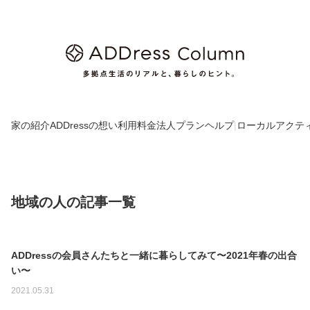
家の紹介
ADDressの想い
利用料金
法人プラン
ヘルプ
|
ローカルアクテ
地域の人の記事一覧
N
ADDressの会員さんたちと一緒に暮らしてみて〜2021年春の出合
o
い〜
I
2021.05.31
m