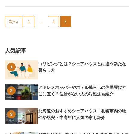
m
a
g
次へ›
1
…
4
5
e
人気記事
コリビングとは？シェアハウスとは違う新たな
1
暮らし方
アドレスホッパーやホテル暮らしの住民票はど
2
こに置く？住所がない人の対処法も紹介
北海道のおすすめシェアハウス｜札幌市内の物
3
件や格安・中高年に人気の家も紹介