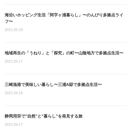
a
g
e
N
海沿いホッピング生活「阿字ヶ浦暮らし」〜のんびり多拠点ライ
o
フ〜
I
2021.05.20
m
a
g
e
N
地域再生の「うねり」と「探究」の町〜山陰地方で多拠点生活〜
o
2021.05.17
I
m
a
g
N
三崎漁港で美味しい暮らし〜三浦A邸で多拠点生活〜
e
o
2021.04.19
I
m
a
g
N
静岡用宗で”自然”と”暮らし”を発見する旅
e
o
2021.04.17
I