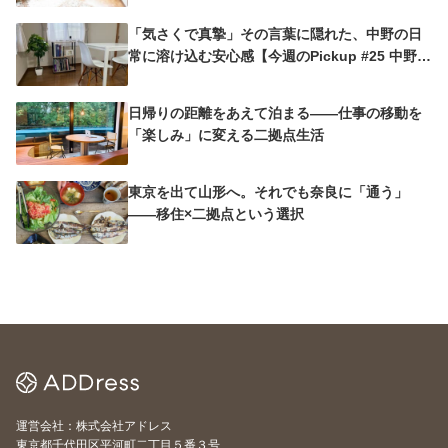
「気さくで真摯」その言葉に隠れた、中野の日
常に溶け込む安心感【今週のPickup #25 中野沼
袋A邸】
日帰りの距離をあえて泊まる——仕事の移動を
「楽しみ」に変える二拠点生活
東京を出て山形へ。それでも奈良に「通う」
——移住×二拠点という選択
運営会社：株式会社アドレス
東京都千代田区平河町二丁目５番３号