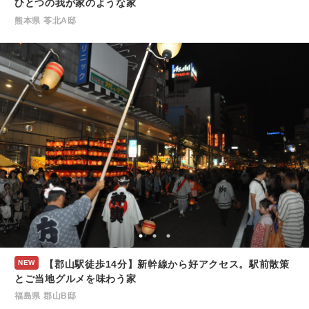
ひとつの我が家のような家
熊本県 苓北A邸
NEW
【郡山駅徒歩14分】新幹線から好アクセス。駅前散策
とご当地グルメを味わう家
福島県 郡山B邸