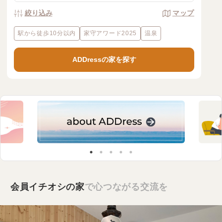
絞り込み
マップ
駅から徒歩10分以内
家守アワード2025
温泉
ADDressの家を探す
会員イチオシの家
で心つながる交流を