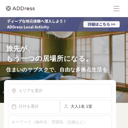
旅先が、
もう一つの居場所になる。
住まいのサブスクで、自由な多拠点生活を
エリアを選択
日付を選択
大人1名 1室