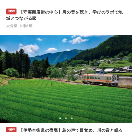
NEW
【守実商店街の中心】川の音を聴き、学びのラボで地
域とつながる家
大分県 中津A邸
NEW
【伊勢本街道の宿場】鳥の声で目覚め、川の音と眠る