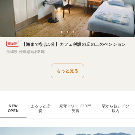
連泊割
【海まで徒歩5分】カフェ併設の丘の上のペンション
沖縄県 沖縄恩納村B邸
もっと見る
NEW
まるっと貸
家守アワード2025
駅から徒歩10分
OPEN
切
受賞
以内