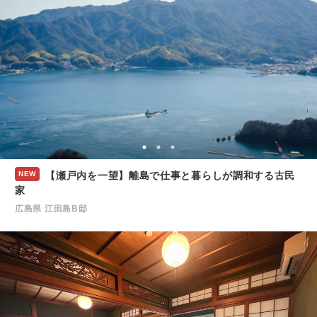
NEW
【瀬戸内を一望】離島で仕事と暮らしが調和する古民
家
広島県 江田島B邸